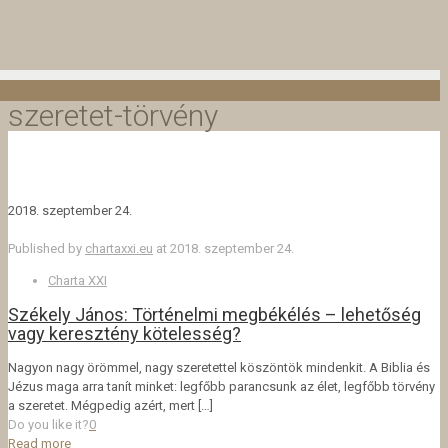
szeretet-törvény
2018. szeptember 24.
Published by
chartaxxi.eu
at
2018. szeptember 24.
Charta XXI
Székely János: Történelmi megbékélés – lehetőség
vagy keresztény kötelesség?
Nagyon nagy örömmel, nagy szeretettel köszöntök mindenkit. A Biblia és
Jézus maga arra tanít minket: legfőbb parancsunk az élet, legfőbb törvény
a szeretet. Mégpedig azért, mert
[…]
Do you like it?
0
Read more