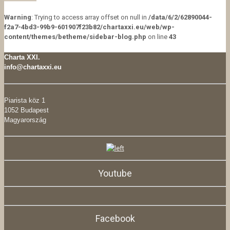
Warning
: Trying to access array offset on null in
/data/6/2/62890044-
f2a7-4bd3-99b9-601907f23b82/chartaxxi.eu/web/wp-
content/themes/betheme/sidebar-blog.php
on line
43
Charta XXI.
info@chartaxxi.eu
Piarista köz 1
1052 Budapest
Magyarország
Youtube
Facebook