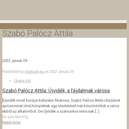
Szabó Palócz Attila
2022. január 29.
Published by
chartaxxi.eu
at
2022. január 29.
Charta XXI
Szabó Palócz Attila: Újvidék, a fájdalmak városa
[Újvidék most Európa kulturális fővárosa. Szabó Palócz Attila Utazások
apósommal című könyvének egy részletével már köszöntöttük a város
ebből az alkalomból. De Újvidék a számunkra nemcsak
[…]
Do you like it?
0
Read more