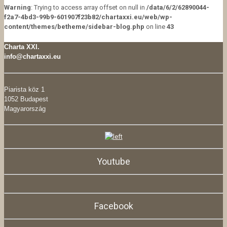
Warning
: Trying to access array offset on null in
/data/6/2/62890044-
f2a7-4bd3-99b9-601907f23b82/chartaxxi.eu/web/wp-
content/themes/betheme/sidebar-blog.php
on line
43
Charta XXI.
info@chartaxxi.eu
Piarista köz 1
1052 Budapest
Magyarország
Youtube
Facebook