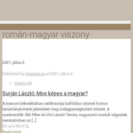
román-magyar viszony
2021. július 2.
Published by
chartaxxi.eu
at
2021. július 2.
Charta XXI
Surján László: Mire képes a magyar?
A trianoni békediktátum ratifikációja külföldön címmel fontos
tanulmánykötetet jelentetett meg a Magyarságkutató Intézet. A
szerkesztők: Illik Péter és Vizi László Tamás, nagyszerű munkát végeztek,
nemkülönben az
[…]
Do you like it?
0
Read more