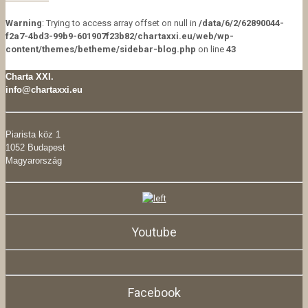
Warning
: Trying to access array offset on null in
/data/6/2/62890044-
f2a7-4bd3-99b9-601907f23b82/chartaxxi.eu/web/wp-
content/themes/betheme/sidebar-blog.php
on line
43
Charta XXI.
info@chartaxxi.eu
Piarista köz 1
1052 Budapest
Magyarország
Youtube
Facebook