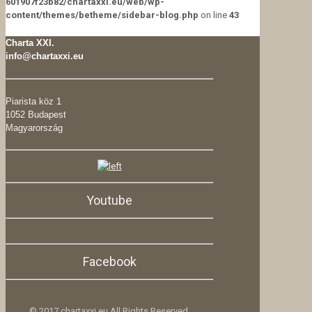
601907f23b82/chartaxxi.eu/web/wp-
content/themes/betheme/sidebar-blog.php
on line
43
Charta XXI.
info@chartaxxi.eu
Piarista köz 1
1052 Budapest
Magyarország
Youtube
Facebook
© 2017 chartaxxi.eu All Rights Reserved.