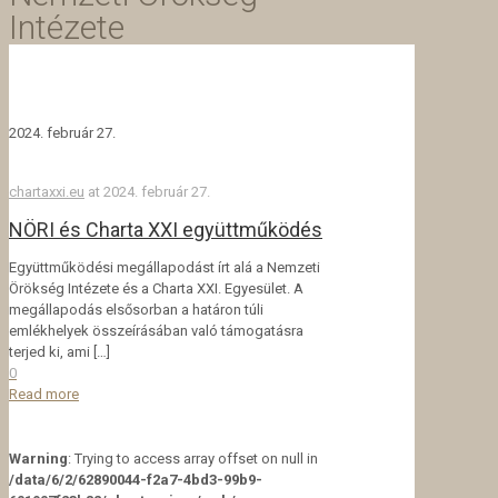
Intézete
2024. február 27.
chartaxxi.eu
at
2024. február 27.
NÖRI és Charta XXI együttműködés
Együttműködési megállapodást írt alá a Nemzeti
Örökség Intézete és a Charta XXI. Egyesület. A
megállapodás elsősorban a határon túli
emlékhelyek összeírásában való támogatásra
terjed ki, ami
[…]
0
Read more
Warning
: Trying to access array offset on null in
/data/6/2/62890044-f2a7-4bd3-99b9-