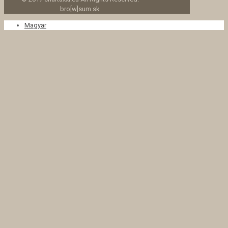
bro[w]sum.sk
Magyar