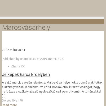
Marosvásárhely
2019. március 24.
Published by
chartaxxi.eu
at
2019. március 24.
Charta XXI
Jelképek harca Erdélyben
A sajtó március elején jelentette: Marosvásárhelyen oktogonná alakították
a székely vértanúk emlékműve körüli kockakőből kirakott csillagot, hogy
ne idézze a székely zászló nyolcszögű csillag-motívumát. A történtekkel
[…]
Do you like it?
0
Read more