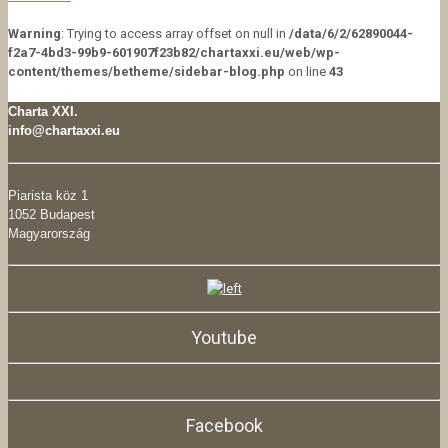
Warning
: Trying to access array offset on null in
/data/6/2/62890044-
f2a7-4bd3-99b9-601907f23b82/chartaxxi.eu/web/wp-
content/themes/betheme/sidebar-blog.php
on line
43
Charta XXI.
info@chartaxxi.eu
Piarista köz 1
1052 Budapest
Magyarország
Youtube
Facebook