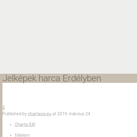
Jelképek harca Erdélyben
0
Published by
chartaxxi.eu
at
2019. március 24.
Charta XXI
félelem