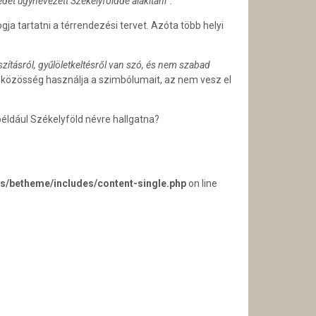
t úgynevezett Székelyfölddé alakítani”.
a tartatni a térrendezési tervet. Azóta több helyi
szításról, gyűlöletkeltésről van szó, és nem szabad
 a közösség használja a szimbólumait, az nem vesz el
éldául Székelyföld névre hallgatna?
s/betheme/includes/content-single.php
on line