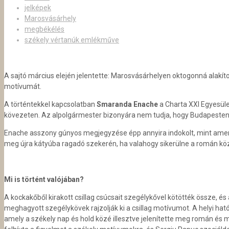
jelképek
Marosvásárhely
megbékélés
székely vértanúk emlékműve
A sajtó március elején jelentette: Marosvásárhelyen oktogonná alakíto
motívumát.
A történtekkel kapcsolatban
Smaranda Enache
a Charta XXI Egyesüle
kövezeten. Az alpolgármester bizonyára nem tudja, hogy Budapesten 
Enache asszony gúnyos megjegyzése épp annyira indokolt, mint amenn
meg újra kátyúba ragadó szekerén, ha valahogy sikerülne a román köz
Mi is történt valójában?
A kockakőből kirakott csillag csúcsait szegélykővel kötötték össze, é
meghagyott szegélykövek rajzolják ki a csillag motívumot. A helyi hat
amely a székely nap és hold közé illesztve jelenítette meg román és m