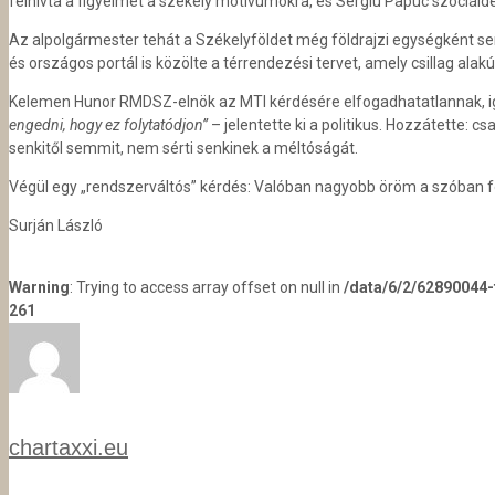
felhívta a figyelmet a székely motívumokra, és Sergiu Papuc szociáld
Az alpolgármester tehát a Székelyföldet még földrajzi egységként sem
és országos portál is közölte a térrendezési tervet, amely csillag al
Kelemen Hunor RMDSZ-elnök az MTI kérdésére elfogadhatatlannak, ig
engedni, hogy ez folytatódjon”
– jelentette ki a politikus. Hozzátette:
senkitől semmit, nem sérti senkinek a méltóságát.
Végül egy „rendszerváltós” kérdés: Valóban nagyobb öröm a szóban f
Surján László
Warning
: Trying to access array offset on null in
/data/6/2/62890044
261
chartaxxi.eu