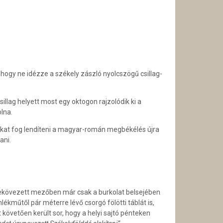
 hogy ne idézze a székely zászló nyolcszögű csillag-
llag helyett most egy oktogon rajzolódik ki a
lna.
okat fog lendíteni a magyar-román megbékélés újra
ani.
i lekövezett mezőben már csak a burkolat belsejében
kműtől pár méterre lévő csorgó fölötti táblát is,
követően került sor, hogy a helyi sajtó pénteken