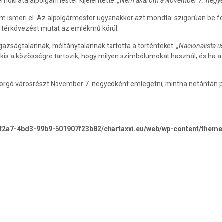
emokrata alpolgármester kijelentette:
„Nem akarom a November 7. negyede
 ismeri el. Az alpolgármester ugyanakkor azt mondta: szigorúan be fogj
akú térkövezést mutat az emlékmű körül.
azságtalannak, méltánytalannak tartotta a történteket.
„Nacionalista u
 csakis a közösségre tartozik, hogy milyen szimbólumokat használ, és ha
orgó városrészt November 7. negyedként emlegetni, mintha netántán p
-f2a7-4bd3-99b9-601907f23b82/chartaxxi.eu/web/wp-content/theme