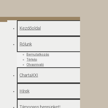
Kezdőoldal
Rólunk
Bemutatkozás
Térkép
Olvasnivaló
ChartaXXI
Hírek
Támogass bennünket!