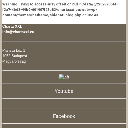
Warning
: Trying to access array offset on null in
/data/6/2/62890044-
f2a7-4bd3-99b9-601907f23b82/chartaxxi.eu/web/wp-
content/themes/betheme/sidebar-blog.php
on line
43
Charta XXI.
info@chartaxxi.eu
Piarista köz 1
1052 Budapest
Magyarország
Youtube
Facebook