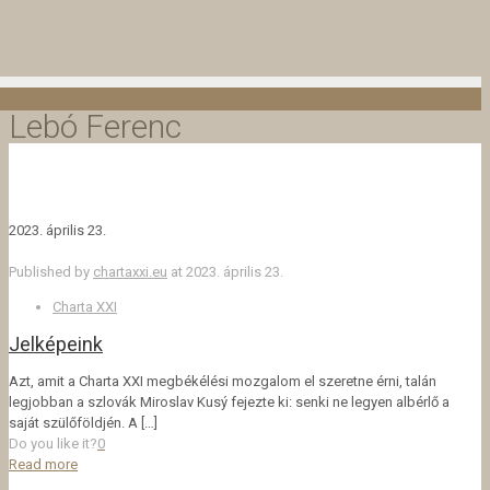
Lebó Ferenc
2023. április 23.
Published by
chartaxxi.eu
at
2023. április 23.
Charta XXI
Jelképeink
Azt, amit a Charta XXI megbékélési mozgalom el szeretne érni, talán
legjobban a szlovák Miroslav Kusý fejezte ki: senki ne legyen albérlő a
saját szülőföldjén. A
[…]
Do you like it?
0
Read more