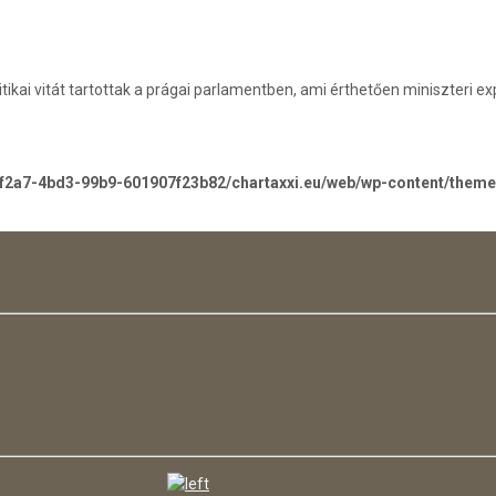
litikai vitát tartottak a prágai parlamentben, ami érthetően miniszteri 
-f2a7-4bd3-99b9-601907f23b82/chartaxxi.eu/web/wp-content/them