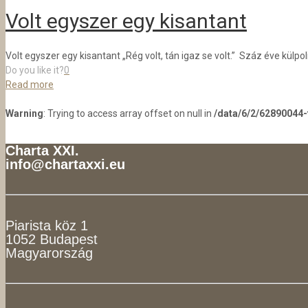
Volt egyszer egy kisantant
Volt egyszer egy kisantant „Rég volt, tán igaz se volt.” Száz éve külpo
Do you like it?
0
Read more
Warning
: Trying to access array offset on null in
/data/6/2/62890044
Charta XXI.
info@chartaxxi.eu
Piarista köz 1
1052 Budapest
Magyarország