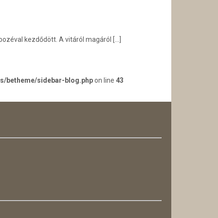
expozéval kezdődött. A vitáról magáról
[…]
es/betheme/sidebar-blog.php
on line
43