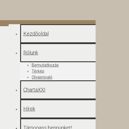
Kezdőoldal
Rólunk
Bemutatkozás
Térkép
Olvasnivaló
ChartaXXI
Hírek
Támogass bennünket!