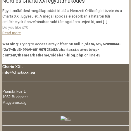
NÖRI és Charta XXI együttműködés
Együttműködési megállapodást írt alá a Nemzeti Örökség Intézete és a
Charta XXI. Egyesület. A megállapodás elsősorban a határon túli
emlékhelyek összeírásában való támogatásra terjed ki, ami
[…]
Do you like it?
0
Read more
Warning
: Trying to access array offset on null in
/data/6/2/62890044-
f2a7-4bd3-99b9-601907f23b82/chartaxxi.eu/web/wp-
content/themes/betheme/sidebar-blog.php
on line
43
Charta XXI.
info@chartaxxi.eu
Piarista köz 1
1052 Budapest
Magyarország