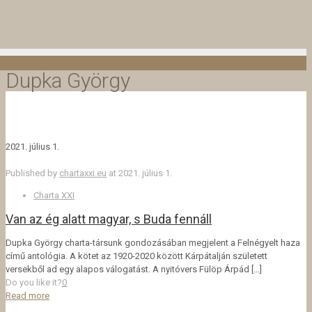
Dupka György
2021. július 1.
Published by
chartaxxi.eu
at
2021. július 1.
Charta XXI
Van az ég alatt magyar, s Buda fennáll
Dupka György charta-társunk gondozásában megjelent a Felnégyelt haza
című antológia. A kötet az 1920-2020 között Kárpátalján született
versekből ad egy alapos válogatást. A nyitóvers Fülöp Árpád
[…]
Do you like it?
0
Read more