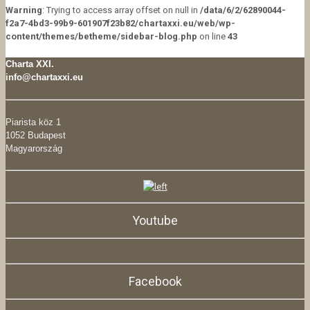
Warning
: Trying to access array offset on null in
/data/6/2/62890044-
f2a7-4bd3-99b9-601907f23b82/chartaxxi.eu/web/wp-
content/themes/betheme/sidebar-blog.php
on line
43
Charta XXI.
info@chartaxxi.eu
Piarista köz 1
1052 Budapest
Magyarország
Youtube
Facebook