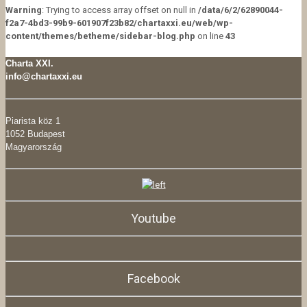
Warning
: Trying to access array offset on null in
/data/6/2/62890044-
f2a7-4bd3-99b9-601907f23b82/chartaxxi.eu/web/wp-
content/themes/betheme/sidebar-blog.php
on line
43
Charta XXI.
info@chartaxxi.eu
Piarista köz 1
1052 Budapest
Magyarország
Youtube
Facebook