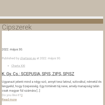
Cipszerek
2022. május 30.
Published by
chartaxxi.eu
at
2022. május 30.
Charta XXI
K. Gy. Cs.: SCEPUSIA, SPIS, ZIPS, SPISZ
Ugyanazt jelenti mind a négy szó, annyit tesz latinul, szlovákul, németül és
lengyelül, hogy Szepesség. Egy történeti táj neve, amely manapság talán
csak magyar fül számára
[…]
Do you like it?
0
Read more