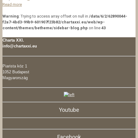
Read more
Warning
: Trying to access array offset on null in
/data/6/2/62890044-
f2a7-4bd3-99b9-601907f23b82/chartaxxi.eu/web/wp-
content/themes/betheme/sidebar-blog.php
on line
43
Charta XXI.
info@chartaxxi.eu
Piarista köz 1
1052 Budapest
Magyarország
Youtube
Facebook