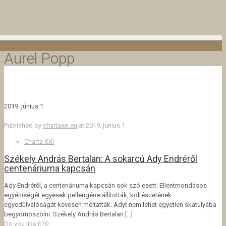
Aurel Popp
2019. június 1.
Published by
chartaxxi.eu
at
2019. június 1.
Charta XXI
Székely András Bertalan: A sokarcú Ady Endréről
centenáriuma kapcsán
Ady Endréről, a centenáriuma kapcsán sok szó esett. Ellentmondásos
egyéniségét egyesek pellengérre állították, költészetének
egyedülvalóságát kevesen méltatták. Adyt nem lehet egyetlen skatulyába
begyömöszölni. Székely András Bertalan
[…]
Do you like it?
0