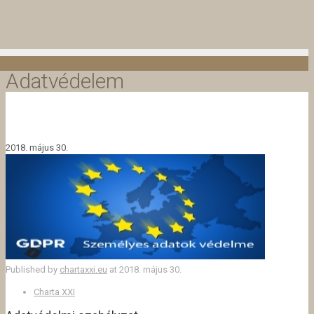
Adatvédelem
2018. május 30.
Published by
chartaxxi.eu
at
2018. május 30.
Charta XXI