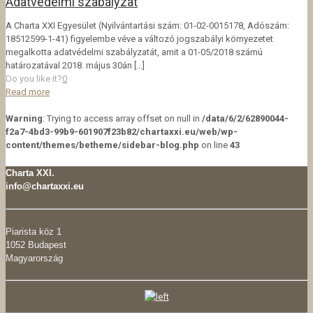
Adatvédelmi szabályzat
A Charta XXI Egyesület (Nyilvántartási szám: 01-02-0015178, Adószám:
18512599-1-41) figyelembe véve a változó jogszabályi környezetet
megalkotta adatvédelmi szabályzatát, amit a 01-05/2018 számú
határozatával 2018. május 30án
[…]
Do you like it?
0
Read more
Warning
: Trying to access array offset on null in
/data/6/2/62890044-
f2a7-4bd3-99b9-601907f23b82/chartaxxi.eu/web/wp-
content/themes/betheme/sidebar-blog.php
on line
43
Charta XXI.
info@chartaxxi.eu
Piarista köz 1
1052 Budapest
Magyarország