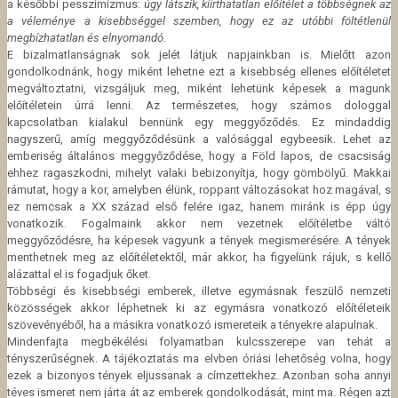
a későbbi pesszimizmus:
úgy látszik, kiirthatatlan előítélet a többségnek az
a véleménye a kisebbséggel szemben, hogy ez az utóbbi föltétlenül
megbízhatatlan és elnyomandó.
E bizalmatlanságnak sok jelét látjuk napjainkban is. Mielőtt azon
gondolkodnánk, hogy miként lehetne ezt a kisebbség ellenes előítéletet
megváltoztatni, vizsgáljuk meg, miként lehetünk képesek a magunk
előítéletein úrrá lenni. Az természetes, hogy számos dologgal
kapcsolatban kialakul bennünk egy meggyőződés. Ez mindaddig
nagyszerű, amíg meggyőződésünk a valósággal egybeesik. Lehet az
emberiség általános meggyőződése, hogy a Föld lapos, de csacsiság
ehhez ragaszkodni, mihelyt valaki bebizonyítja, hogy gömbölyű. Makkai
rámutat, hogy a kor, amelyben élünk, roppant változásokat hoz magával, s
ez nemcsak a XX század első felére igaz, hanem miránk is épp úgy
vonatkozik. Fogalmaink akkor nem vezetnek előítéletbe váltó
meggyőződésre, ha képesek vagyunk a tények megismerésére. A tények
menthetnek meg az előítéletektől, már akkor, ha figyelünk rájuk, s kellő
alázattal el is fogadjuk őket.
Többségi és kisebbségi emberek, illetve egymásnak feszülő nemzeti
közösségek akkor léphetnek ki az egymásra vonatkozó előítéleteik
szövevényéből, ha a másikra vonatkozó ismereteik a tényekre alapulnak.
Mindenfajta megbékélési folyamatban kulcsszerepe van tehát a
tényszerűségnek. A tájékoztatás ma elvben óriási lehetőség volna, hogy
ezek a bizonyos tények eljussanak a címzettekhez. Azonban soha annyi
téves ismeret nem járta át az emberek gondolkodását, mint ma. Régen azt