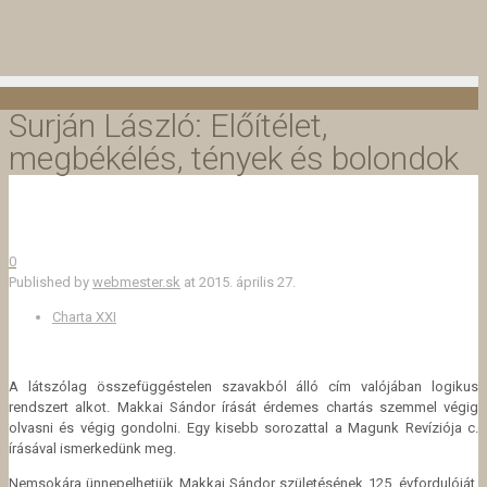
Surján László: Előítélet,
megbékélés, tények és bolondok
0
Published by
webmester.sk
at
2015. április 27.
Charta XXI
A látszólag összefüggéstelen szavakból álló cím valójában logikus
rendszert alkot. Makkai Sándor írását érdemes chartás szemmel végig
olvasni és végig gondolni. Egy kisebb sorozattal a Magunk Revíziója c.
írásával
ismerkedünk meg.
Nemsokára ünnepelhetjük Makkai Sándor születésének 125. évfordulóját.