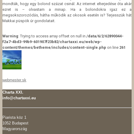
mondták, hogy egy bolond százat csinál. Az internet elterjedése óta akár
ezret is – olvastam a minap. Ha a bolondokra igaz ez a
megsokszorozódás, hátha működik az okosok esetén is? Terjesszük hát
Makkai püspök úr gondolatait.
Warning
: Trying to access array offset on null in
/data/6/2/62890044-
f2a7-4bd3-99b9-601907f23b82/chartaxxi.eu/web/wp-
content/themes/betheme/includes/content-single.php
on line
261
webmester.sk
Charta XXI.
info@chartaxxi.eu
Piarista köz 1
1052 Budapest
Magyarország