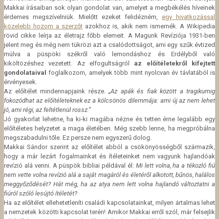
Makkai írásaiban sok olyan gondolat van, amelyet a megbékélés híveinek
érdemes megszívelniük. Mielőtt ezeket felidézném,
egy hivatkozással
közelebb hozom a szerzőt
azokhoz is, akik nem ismernék. A Wikipedia
rövid cikke leírja az életrajz főbb elemeit. A Magunk Revíziója 1931-ben
jelent meg és még nem tükrözi azt a csalódottságot, ami egy szűk évtized
múlva a püspöki székről való lemondáshoz és Erdélyből való
kiköltözéshez vezetett. Az elfogultságról
az előítéletekről kifejtett
gondolataival
foglalkozom, amelyek több mint nyolcvan év távlatából is
érvényesek.
Az előítélet mindennapjaink része.
„Az apák és fiak között a tragikumig
fokozódhat az előítéleteknek ez a kölcsönös dilemmája: ami új az nem lehet
jó, ami régi, az feltétlenül rossz.”
Jó gyakorlat lehetne, ha ki-ki magába nézne és tetten érne legalább egy
előítéletes helyzetet a maga életében. Még szebb lenne, ha megpróbálna
megszabadulni tőle. Ez persze nem egyszerű dolog.
Makkai Sándor szerint az előítélet abból a csökönyösségből származik,
hogy a már lezárt fogalmainkat és ítéleteinket nem vagyunk hajlandóak
revízió alá venni. A püspök bibliai példával él:
Mi lett volna, ha a tékozló fiú
nem vette volna revízió alá a saját magáról és életéről alkotott, bűnös, halálos
meggyőződését? Hát még, ha az atya nem lett volna hajlandó változtatni a
fiúról szóló lesújtó ítéletét?
Ha az előítélet ellehetetleníti családi kapcsolatainkat, milyen ártalmas lehet
a nemzetek közötti kapcsolat terén! Amikor Makkai erről szól, már felsejlik