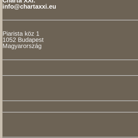
Charta XXI.
info@chartaxxi.eu
Piarista köz 1
1052 Budapest
Magyarország