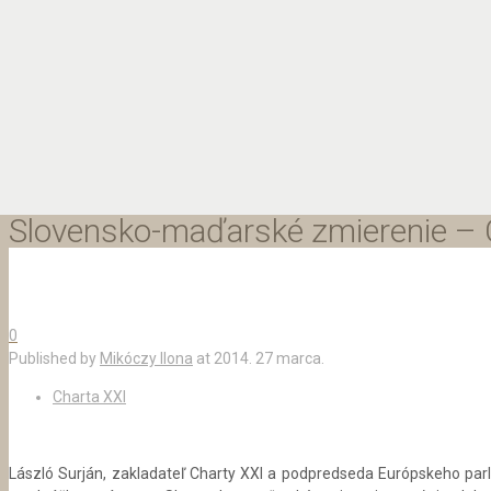
Slovensko-maďarské zmierenie – C
0
Published by
Mikóczy Ilona
at
2014. 27 marca.
Charta XXI
László Surján, zakladateľ Charty XXI a podpredseda Európskeho parla