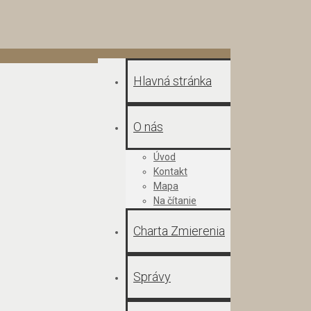
Hlavná stránka
O nás
Úvod
Kontakt
Mapa
Na čítanie
Charta Zmierenia
Správy