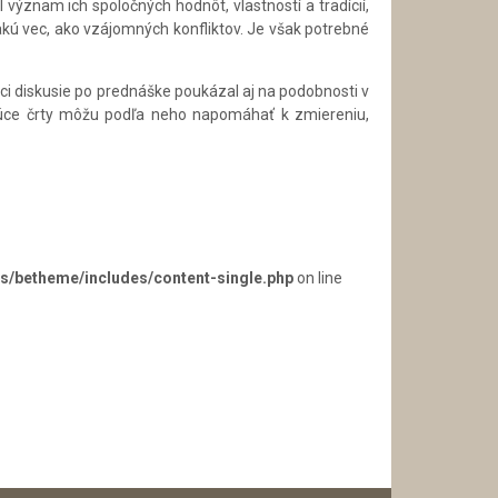
 význam ich spoločných hodnôt, vlastností a tradícií,
jakú vec, ako vzájomných konfliktov. Je však potrebné
mci diskusie po prednáške poukázal aj na podobnosti v
júce črty môžu podľa neho napomáhať k zmiereniu,
s/betheme/includes/content-single.php
on line