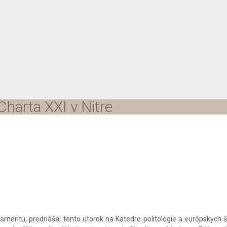
harta XXI v Nitre
mentu, prednášal tento utorok na Katedre politológie a európskych štú