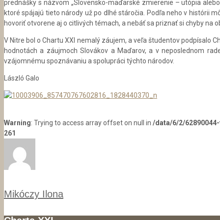
prednášky s názvom „Slovensko-maďarské zmierenie – utópia alebo re
ktoré spájajú tieto národy už po dlhé stáročia. Podľa neho v histórii
hovoriť otvorene aj o citlivých témach, a nebáť sa priznať si chyby n
V Nitre bol o Chartu XXI nemalý záujem, a veľa študentov podpísalo Ch
hodnotách a záujmoch Slovákov a Maďarov, a v neposlednom rade 
vzájomnému spoznávaniu a spolupráci týchto národov.
László Galo
Warning
: Trying to access array offset on null in
/data/6/2/62890044
261
Mikóczy Ilona