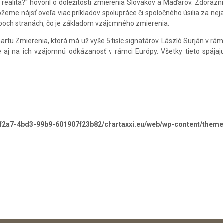
alita?“ hovoril o dôležitosti zmierenia Slovákov a Maďarov.
Zdôraznil
 môžeme nájsť oveľa viac príkladov spolupráce či spoločného úsilia za ne
a oboch stranách, čo je základom vzájomného zmierenia.
artu Zmierenia, ktorá má už vyše 5 tisíc signatárov. László Surján v rá
aj na ich vzájomnú odkázanosť v rámci Európy. Všetky tieto spája
-f2a7-4bd3-99b9-601907f23b82/chartaxxi.eu/web/wp-content/theme