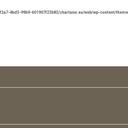
-f2a7-4bd3-99b9-601907f23b82/chartaxxi.eu/web/wp-content/theme