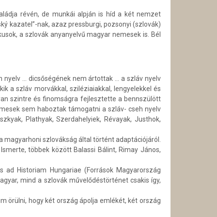
ládja révén, de munkái alpján is híd a két nemzet
ský kazatel”-nak, azaz pressburgi, pozsonyi (szlovák)
ikusok, a szlovák anyanyelvű magyar nemesek is. Bél
eh nyelv … dicsőségének nem ártottak … a szláv nyelv
 a szláv morvákkal, sziléziaiakkal, lengyelekkel és
n szintre és finomságra fejlesztette a bennszülött
nemesek sem haboztak támogatni a szláv- cseh nyelv
zkyak, Plathyak, Szerdahelyiek, Révayak, Justhok,
 a magyarhoni szlovákság által történt adaptációjáról.
 Ismerte, többek között Balassi Bálint, Rimay János,
us ad Historiam Hungariae (Források Magyarország
agyar, mind a szlovák művelődéstörténet csakis így,
m örülni, hogy két ország ápolja emlékét, két ország