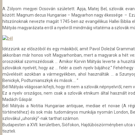
A Zólyom megyei Ocsován született. Apja, Matej Bel, szlovák evan
között. Magnum decus Hungariae
– Magyarhon nagy ékessége – Ezzel a
hitszónoknak nevezte magát 1745-ben az evangélikus Hallei Biblia e
Mátyás magyarázata erről a nyelvről mindmáig vitatéma a szlovák m
Idézzünk az előszóból és egy másikból, amit Pavol Doležal Grammatic
akkoriban már honos volt Magyarhonban, mert a magyarok a hét vezér 
oroszokkal szomszédosak … Amikor Korvin Mátyás leverte a huszitáka
szlovákok nyelvét, hogy az … felér a cseh nyelv bájához.” Fehérhe
művelését azokban a vármegyékben, ahol használták … a Szunyogho
Benickyk, Podturnianszkyk és mások … ”
Bél Mátyás világosan kifejti, hogy itt nem a szlovák népnyelvről, nem 
Ez a nyelv országos, nem csak a szlovák etnikum által használt iroda
Madách Gáspár.
Bél Mátyás a Notitia Hungariae antiquae, mediae et novae (A rég
történetéhez) és sok más tudományos munkája nyomán London, Berlin,
szlovákul „uhorský”-nak tarthat számon.
Budapesten a XVII. kerületben, Siófokon, Hajdúböszörményben utca va
tiszteli.