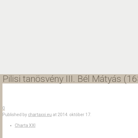
Pilisi tanösvény III. Bél Mátyás (
0
Published by
chartaxxi.eu
at
2014. október 17.
Charta XXI