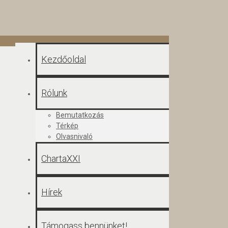
Kezdőoldal
Rólunk
Bemutatkozás
Térkép
Olvasnivaló
ChartaXXI
Hírek
Támogass bennünket!