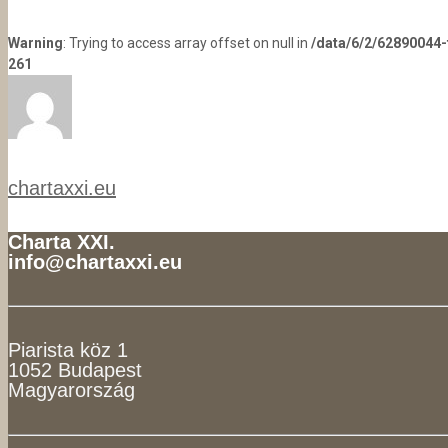
Warning
: Trying to access array offset on null in
/data/6/2/62890044
261
chartaxxi.eu
Charta XXI.
info@chartaxxi.eu
Piarista köz 1
1052 Budapest
Magyarország