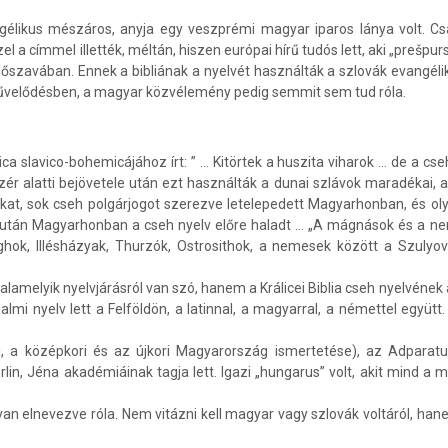
gélikus mészáros, anyja egy veszprémi magyar iparos lánya volt. Csa
 címmel illették, méltán, hiszen európai hírű tudós lett, aki „prešpur
lőszavában. Ennek a bibliának a nyelvét használták a szlovák evangél
űvelődésben, a magyar közvélemény pedig semmit sem tud róla.
a slavico-bohemicájához írt: ” … Kitörtek a huszita viharok … de a cs
alatti bejövetele után ezt használták a dunai szlávok maradékai, akik
t, sok cseh polgárjogot szerezve letelepedett Magyarhonban, és olya
gy után Magyarhonban a cseh nyelv előre haladt … „A mágnások és a 
k, Illésházyak, Thurzók, Ostrosithok, a nemesek között a Szulyovs
valamelyik nyelvjárásról van szó, hanem a Králicei Biblia cseh nyelvének
lmi nyelv lett a Felföldön, a latinnal, a magyarral, a némettel együtt.
i, a középkori és az újkori Magyarország ismertetése), az Adparat
 Jéna akadémiáinak tagja lett. Igazi „hungarus” volt, akit mind a m
n elnevezve róla. Nem vitázni kell magyar vagy szlovák voltáról, hane