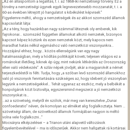
„Az én álláspontom a legalitás, t. i. az 1868-iki nemzetiségi törvény. Ez a
törvény a nemzetiségi ügynek egyik legnevezetesebb mozzanatát, t. i. a
60-as években létrejött jó hangulatot s kibékülést képviseli.”
Figyelemre méltó, ahogy a nemzetiségek és az akkori szomszéd államok
kapcsolatát látja:
„Az a tény, hogy hazánkban nagy számmal léteznek oly emberek, kik
fajrokonai… szomszéd független államokat alkotó nemzetek, bizonyos
kapcsot képez köztünk és ezen nemzetek közt, mely kapocs nem
maradhat hatás nélkül egymáshoz való nemzetközi viszonyunkra…
Hozzájárul ehhez, hogy… közös ellenségünk van egy nagy
hatalmasságban, mely a hódítás politikáját követi; teljesen világos ez a
románokat illetőleg, kiknek ép úgy, mint nekünk létkérdés az Oroszország
ellen való védekezés”. A szláv népek jövőjét, akár a magyarokét a német
terjeszkedéstől is félti. Tudja, hogy „a szóban levő szomszéd államokhoz
való jó viszonyok fenntartására szükséges az, hogy idebent jó viszonyban
legyünk a nemzetiségekkel… Tehát ugyanaz az eszköz, mely a belbékét a
honpolgárok közt biztosítja, egyszersmind megszerzi a jó nemzetközi
viszonyokat is…
…az a szövetség, melyről én szólok, már meg van keresztelve „Dunai
confoederatio” néven, de komolyan az elméket alig foglalkoztatja. Nem …
szövetségi állam, de szövetkező államok formájában nagyon is méltó
volna vele foglalkozni…”
Mocsáryra elképzelései – a Trianon utáni alapvető változások
figyelembevételével – ma is időszerűek. Akkor nem hallgattak rá kortársai.