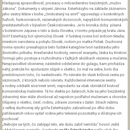
hľadajúcej spravodlivosť, prosiacu o milosrdenstvo bezcitných „mužov
zákona“. Dokumenty o utrpení Jánosa Esterházyho na základe záznamov
jeho sestry Márie v knihe „Omilostený na smrť“ vypovedajú o konkrétnych
ľuďoch, funkcionároch, väzenských dozorcoch, najvyšších komunistických
predstaviteľoch v bývalom Československu. Je to kronika doby písaná
v bolestnom zápase o telo a dušu človeka, v tomto prípade jej brata Jána.
Gróf Esterházy bol výnimočný človek. V ľudskej rovine bol srdcom Maďar,
miestom narodenia a pobytu Slovák, rodom po matke Poliak. Duchovná
rovina vysoko presahujúca tieto ľudské kategórie tvorí nadstavbu jeho
životného príbehu. Kresťanské hodnoty, vernosť evanjeliu, láska ku Kristovi
formujú jeho postoje a rozhodnutia v ťažkých skúškach väzenia a mučenia.
Nespravodlivé obvinenie, následné odvlečenie do gulagu, kam prichádza
nahý, pretože ho spoluväzni olúpili o všetko, čo mal na sebe, bolo iba
predobrazom toho, čo nasledovalo. Po návrate do vlasti krížová cesta po
väzniciach, z ktorých nebolo návratu. Každodenné intervencie sestry
a rodiny oddialili síce trest smrti, nepodarilo sa však obmäkčiť krutosť
komunistickej mašinérie. Tá ho vliekla po žalároch, kde sa jeho bezútešný
zdravotný stav stále zhoršoval až napokon podľahol mučeniam a chorobe.
Olúpený o všetko, česť, rodinu, zdravie zomiera v žalári. Strach režimu
z veľkej duchovnej sily grófa Esterházyho zabraňoval po dlhú dobu
päťdesiatich rokov vydať rodine jeho telesné pozostatky a dôstojne ich
pochovať.
„Nebojte sa tých, čo zabíjajú telo, ale dušu zabiť nemôžu“ hovorí Ježiš
v Matúšovom evanjeliu. V prípade
grófa Esterházyho
nešlo však iba