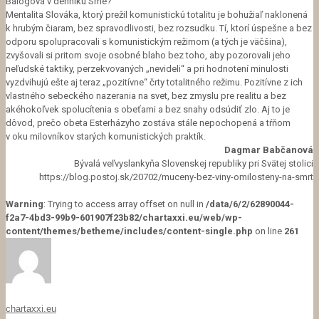
Balogová v denníku Sme?
Mentalita Slováka, ktorý prežil komunistickú totalitu je bohužiaľ naklonená
k hrubým čiaram, bez spravodlivosti, bez rozsudku. Tí, ktorí úspešne a bez
odporu spolupracovali s komunistickým režimom (a tých je väčšina),
zvyšovali si pritom svoje osobné blaho bez toho, aby pozorovali jeho
neľudské taktiky, perzekvovaných „nevideli“ a pri hodnotení minulosti
vyzdvihujú ešte aj teraz „pozitívne“ črty totalitného režimu. Pozitívne z ich
vlastného sebeckého nazerania na svet, bez zmyslu pre realitu a bez
akéhokoľvek spolucítenia s obeťami a bez snahy odsúdiť zlo. Aj to je
dôvod, prečo obeta Esterházyho zostáva stále nepochopená a tŕňom
v oku milovníkov starých komunistických praktík.
Dagmar Babčanová
Bývalá veľvyslankyňa Slovenskej republiky pri Svätej stolici
https://blog.postoj.sk/20702/muceny-bez-viny-omilosteny-na-smrt
Warning
: Trying to access array offset on null in
/data/6/2/62890044-
f2a7-4bd3-99b9-601907f23b82/chartaxxi.eu/web/wp-
content/themes/betheme/includes/content-single.php
on line
261
chartaxxi.eu