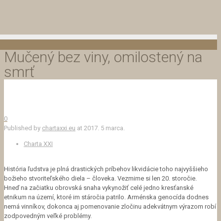
Mučený bez viny, omilostený na
smrť
0
Published by
chartaxxi.eu
at
2017. 5 marca.
Charta XXI
História ľudstva je plná drastických príbehov likvidácie toho najvyššieho
božieho stvoriteľského diela – človeka. Vezmime si len 20. storočie.
Hneď na začiatku obrovská snaha vykynožiť celé jedno kresťanské
etnikum na území, ktoré im stáročia patrilo. Arménska genocída dodnes
nemá vinníkov, dokonca aj pomenovanie zločinu adekvátnym výrazom robí
zodpovedným veľké problémy.