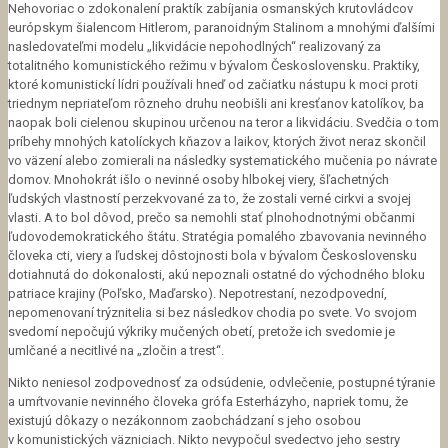
Nehovoriac o zdokonalení praktík zabíjania osmanských krutovládcov
európskym šialencom Hitlerom, paranoidným Stalinom a mnohými ďalšími
nasledovateľmi modelu „likvidácie nepohodlných“ realizovaný za
totalitného komunistického režimu v bývalom Československu. Praktiky,
ktoré komunistickí lídri používali hneď od začiatku nástupu k moci proti
triednym nepriateľom rôzneho druhu neobišli ani kresťanov katolíkov, ba
naopak boli cielenou skupinou určenou na teror a likvidáciu. Svedčia o tom
príbehy mnohých katolíckych kňazov a laikov, ktorých život neraz skončil
vo väzení alebo zomierali na následky systematického mučenia po návrate
domov. Mnohokrát išlo o nevinné osoby hlbokej viery, šľachetných
ľudských vlastností perzekvované za to, že zostali verné cirkvi a svojej
vlasti. A to bol dôvod, prečo sa nemohli stať plnohodnotnými občanmi
ľudovodemokratického štátu. Stratégia pomalého zbavovania nevinného
človeka cti, viery a ľudskej dôstojnosti bola v bývalom Československu
dotiahnutá do dokonalosti, akú nepoznali ostatné do východného bloku
patriace krajiny (Poľsko, Maďarsko). Nepotrestaní, nezodpovední,
nepomenovaní trýznitelia si bez následkov chodia po svete. Vo svojom
svedomí nepočujú výkriky mučených obetí, pretože ich svedomie je
umlčané a necitlivé na „zločin a trest“.
Nikto neniesol zodpovednosť za odsúdenie, odvlečenie, postupné týranie
a umŕtvovanie nevinného človeka grófa Esterházyho, napriek tomu, že
existujú dôkazy o nezákonnom zaobchádzaní s jeho osobou
v komunistických väzniciach. Nikto nevypočul svedectvo jeho sestry