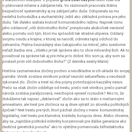
o plánované ničenie a zabíjanie tela. Vo väzniciach pracovala štátna
bezpečnosť systematicky aj na zabíjaní jeho duše. Odopierala sa mu
nedeľná bohoslužba a eucharistický Ježiš ako základná potrava pre jeho
dušu. Tak ďaleko siahala krutosť komunistického režimu. Napriek tomu
jeho oddanosť „vôli dobrotivého Boha“ prevyšovala akúkoľvek nenávisť
alebo pomstu voči tým, ktorí mu spôsobili tak strašné utrpenia. Oddaný
svojmu osudu a krajine, v ktorej sa narodil, odmieta tajný odchod do
zahraničia. Prijíma beznádejný stav čakajúceho na milosť, jeho svedomie
neťaží žiadna vina. „Všetko je tak správne ako to chce milosrdný Boh. Ak to
považoval za správne tak aj pre mňa je to dobré. Kto som ja, aby som sa
postavil proti vôli dobrotivého Boha?“ (Z denníka sestry Márie).
História zaznamenáva zločiny poctivo a neodkladne si ich ukladá do svojej
pamäte. Vinník zostáva vinníkom pokiaľ neurobí sebareflexiu a neodsúdi
vykonané zlo. Zločin a trest sú dva pojmy potvrdzujúce kauzálny nexus.
Prečo sa však zločin oddeľuje od trestu, prečo niet vinníkov, prečo pamäť
národa zostáva paralyzovaná, neschopná vyniesť rozsudok? Ako to, že
dokážeme tak najviac „deklarovať“ zločin ako sa to stalo s mečiarovými
amnestiami, ale trest pre zločinca sa aj dnes vytratil zo slovníka politických
špičiek? Niet trestu pre tých, ktorí páchali zločiny v mene komunistickej
legislatívy, niet trestu pre klamstvá, krádeže, korupciu dnes. Alebo chceme,
aby sa „najnižšie politické inštinkty konzervovali pre ďalšie generácie ako
dedičná genetická porucha“ ako to výstižne pomenovala šéfredaktorka