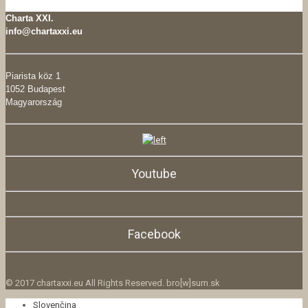
Charta XXI.
info@chartaxxi.eu
Piarista köz 1
1052 Budapest
Magyarország
Youtube
Facebook
© 2017 chartaxxi.eu All Rights Reserved. bro[w]sum.sk
Slovenčina