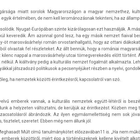
lgársága miatt sorolok Magyarországon a magyar nemzethez, kultu
gyik értelmében, de nem kell lerománozásnak tekinteni, ha az állampo
lódik. Nyugat-Európában szinte kizárólagosan ezt használják. A másik 
élkül keveredik. Ám azonnal gond lesz, ha egy másik nemzet fiaival 
y-öt marosvásárhelyi román orvostanhallgató, hogy az ottani diákok
aiból olvastak fel részleteket. Az állt bennük, hogy a romániai magy
Ez kilenc nappal a marosvásárhelyi utcai tömegverekedés előtt történt
 nélkül. A kiáltvány pedig a kulturális nemzet fogalmát alkalmazta. Leh
yákkal játszadozó politikusok a pecsenyéjüket részben a nyelvi, gondol
főleg, ha nemzetek közötti érintkezésről, kapcsolatról van szó.
lvű emberek vannak, a kulturális nemzetek együtt-létéről is beszéln
nk a helyzeten változtatni, de kerüljük az érintkezést. Közben meg t
csatolásról ábrándozik. Az ilyen egymásmellettiség nem sok jóval
tisztelet, szeretet. Ebben még nem állunk jól.
ghasadt Múlt című tanulmánykötet előszavában11 is. „Ha nem működik 
emberek közöttiről, miért épp a történészeknek kellene kivételt alkot