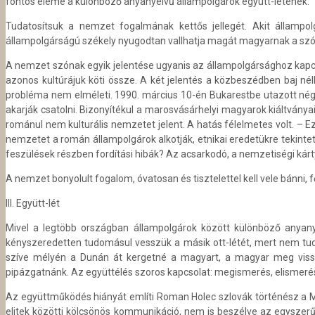
fontos eleme a különböző anyanyelvű állampolgárok együtt-létének.
Tudatosítsuk a nemzet fogalmának kettős jellegét. Akit állampo
állampolgárságú székely nyugodtan vallhatja magát magyarnak a szó e
A nemzet szónak egyik jelentése ugyanis az állampolgársághoz kapcso
azonos kultúrájuk köti össze. A két jelentés a közbeszédben baj n
probléma nem elméleti. 1990. március 10-én Bukarestbe utazott nég
akarják csatolni. Bizonyítékul a marosvásárhelyi magyarok kiáltvány
románul nem kulturális nemzetet jelent. A hatás félelmetes volt. – 
nemzetet a román állampolgárok alkotják, etnikai eredetükre tekintet
feszülések részben fordítási hibák? Az acsarkodó, a nemzetiségi kárt
A nemzet bonyolult fogalom, óvatosan és tisztelettel kell vele bánni, 
III. Együtt-lét
Mivel a legtöbb országban állampolgárok között különböző anyanye
kényszeredetten tudomásul vesszük a másik ott-létét, mert nem tudu
szíve mélyén a Dunán át kergetné a magyart, a magyar meg vissza
pipázgatnánk. Az együttélés szoros kapcsolat: megismerés, elismerés, 
Az együttműködés hiányát említi Roman Holec szlovák történész a Me
elitek közötti kölcsönös kommunikáció, nem is beszélve az egyszerű 