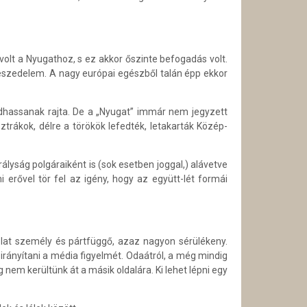
volt a Nyugathoz, s ez akkor őszinte befogadás volt.
veszedelem. A nagy európai egészből talán épp ekkor
kodhassanak rajta. De a „Nyugat” immár nem jegyzett
trákok, délre a törökök lefedték, letakarták Közép-
lyság polgáraiként is (sok esetben joggal,) alávetve
 erővel tör fel az igény, hogy az együtt-lét formái
olat személy és pártfüggő, azaz nagyon sérülékeny.
irányítani a média figyelmét. Odaátról, a még mindig
nem kerültünk át a másik oldalára. Ki lehet lépni egy