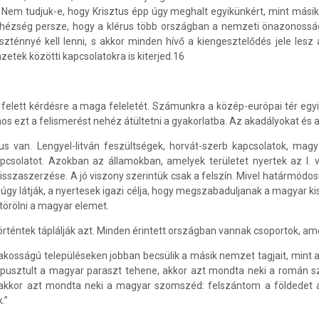
? Nem tudjuk-e, hogy Krisztus épp úgy meghalt egyikünkért, mint más
Nehézség persze, hogy a klérus több országban a nemzeti önazonosság 
szténnyé kell lenni, s akkor minden hívő a kiengesztelődés jele lesz
zetek közötti kapcsolatokra is kiterjed.16
felett kérdésre a maga feleletét. Számunkra a közép-európai tér egy
nos ezt a felismerést nehéz átültetni a gyakorlatba. Az akadályokat é
s van. Lengyel-litván feszültségek, horvát-szerb kapcsolatok, mag
solatot. Azokban az államokban, amelyek területet nyertek az I. v
visszaszerzése. A jó viszony szerintük csak a felszín. Mivel határmódo
gy látják, a nyertesek igazi célja, hogy megszabaduljanak a magyar k
 törölni a magyar elemet.
örténtek táplálják azt. Minden érintett országban vannak csoportok, am
kosságú településeken jobban becsülik a másik nemzet tagjait, mint 
lpusztult a magyar paraszt tehene, akkor azt mondta neki a román sz
 akkor azt mondta neki a magyar szomszéd: felszántom a földedet ad
.”