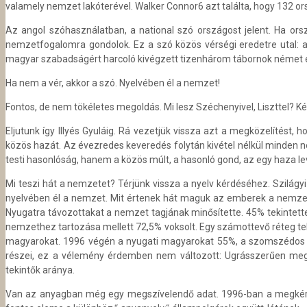
valamely nemzet lakóterével. Walker Connor6 azt találta, hogy 132 ors
Az angol szóhasználatban, a national szó országost jelent. Ha orsz
nemzetfogalomra gondolok. Ez a szó közös vérségi eredetre utal: a
magyar szabadságért harcoló kivégzett tizenhárom tábornok német és
Ha nem a vér, akkor a szó. Nyelvében él a nemzet!
Fontos, de nem tökéletes megoldás. Mi lesz Széchenyivel, Liszttel? 
Eljutunk így Illyés Gyuláig. Rá vezetjük vissza azt a megközelítést, 
közös hazát. Az évezredes keveredés folytán kivétel nélkül minden né
testi hasonlóság, hanem a közös múlt, a hasonló gond, az egy haza lev
Mi teszi hát a nemzetet? Térjünk vissza a nyelv kérdéséhez. Szilágyi
nyelvében él a nemzet. Mit értenek hát maguk az emberek a nemzet
Nyugatra távozottakat a nemzet tagjának minősítette. 45% tekinte
nemzethez tartozása mellett 72,5% voksolt. Egy számottevő réteg t
magyarokat. 1996 végén a nyugati magyarokat 55%, a szomszédos 
részei, ez a vélemény érdemben nem változott: Ugrásszerűen meg
tekintők aránya.
Van az anyagban még egy megszívelendő adat. 1996-ban a megkérdez