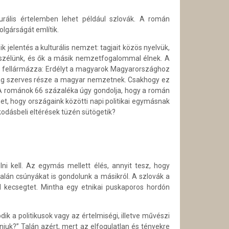
rális értelemben lehet például szlovák. A román
lgárságát említik.
jelentés a kulturális nemzet: tagjait közös nyelvük,
beszélünk, és ők a másik nemzetfogalommal élnek. A
at fellármázza: Erdélyt a magyarok Magyarországhoz
arság szerves része a magyar nemzetnek. Csakhogy ez
. A románok 66 százaléka úgy gondolja, hogy a román
et, hogy országaink közötti napi politikai egymásnak
kodásbeli eltérések tüzén sütögetik?
i kell. Az egymás mellett élés, annyit tesz, hogy
alán csúnyákat is gondolunk a másikról. A szlovák a
 kecsegtet. Mintha egy etnikai puskaporos hordón
a politikusok vagy az értelmiségi, illetve művészi
niuk?” Talán azért, mert az elfogulatlan és tényekre