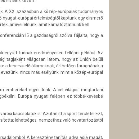
k és lélek között.
rtók. A XX. században a közép-európaiak tudományos
elő nyugat-európai értelmiségtől kaptunk egy elismerő
ték, amivel élnünk, amit kamatoztatnunk kell.
onferencián15 a gazdaságról szólva fájlalta, hogy a
ak együtt tudnak eredményesen fellépni például. Az
ág tagjaként világosan látom, hogy az Unión belüli
e a teherviselő államoknak, érthetően faragnának a
 evezünk, nincs más esélyünk, mint a közép-európai
 embereket egyesítünk. A cél világos: megtartani
egbékélni. Európa nyugati felében ez többé-kevésbé
osi kapcsolatok is. Azután itt a sport területe. Ezt,
sította: lehetséges, nemzethez való hovatartozástól
ársadalomból. A keresztény tanítás adva adja magát,