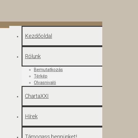
Kezdőoldal
Rólunk
Bemutatkozás
Térkép
Olvasnivaló
ChartaXXI
Hírek
Támogass bennünket!