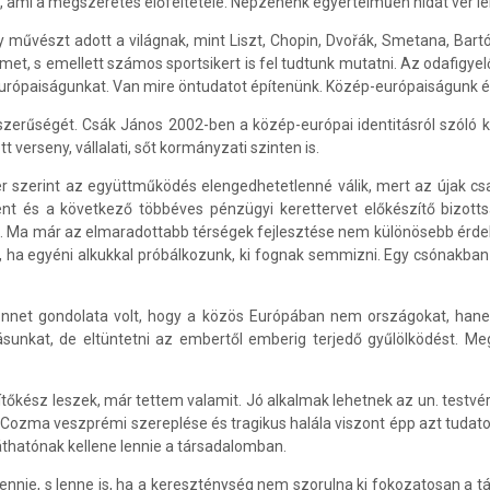
ami a megszeretés előfeltétele. Népzenénk egyértelműen hidat ver léle
y művészt adott a világnak, mint Liszt, Chopin, Dvořák, Smetana, Ba
elmet, s emellett számos sportsikert is fel tudtunk mutatni. Az odafigy
európaiságunkat. Van mire öntudatot építenünk. Közép-európaiságunk ér
zerűségét. Csák János 2002-ben a közép-európai identitásról szóló k
verseny, vállalati, sőt kormányzati szinten is.
 szerint az együttműködés elengedhetetlenné válik, mert az újak cs
nt és a következő többéves pénzügyi kerettervet előkészítő bizotts
 Ma már az elmaradottabb térségek fejlesztése nem különösebb érdek
 ha egyéni alkukkal próbálkozunk, ki fognak semmizni. Egy csónakban
net gondolata volt, hogy a közös Európában nem országokat, hanem
tásunkat, de eltüntetni az embertől emberig terjedő gyűlölködést. M
őkész leszek, már tettem valamit. Jó alkalmak lehetnek az un. testvérvár
 Cozma veszprémi szereplése és tragikus halála viszont épp azt tudato
áthatónak kellene lennie a társadalomban.
nnie, s lenne is, ha a kereszténység nem szorulna ki fokozatosan a t