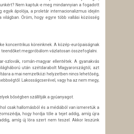
ikunkért? Nem kaptuk-e meg mindannyian a fogadott
egyik ápolója, a proletár internacionalizmus idején
 a világban. Öröm, hogy egyre több vallási közösség
ike koncentrikus köreinknek. A közép-európaiságnak
s a teendőket megpróbálom vázlatosan összefoglalni.
yar-szlovák, román-magyar ellentétek. A gyanakvás
ilágháború után szétdarabolt Magyarországtól, azt
sításra a mai nemzetközi helyzetben nincs lehetőség,
isebbségtől. Lakosságcserével, vagy ha az nem megy,
elyek bőségben szállítják a gyúanyagot.
ahol csak hallomásból és a médiából van ismeretük a
omszédja, hogy hordja tőle a tejet addig, amíg újra
dig, amíg új lóra szert nem teszel. Akkor leszünk