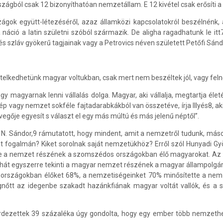
zágból csak 12 bizonyíthatóan nemzetállam. E 12 kivétel csak erősíti a 
ágok együtt-létezéséről, azaz államközi kapcsolatokról beszélnénk, a
 náció a latin születni szóból származik. De aligha ragadhatunk le 
 szláv gyökerű tagjainak vagy a Petrovics néven született Petőfi Sá
Kételkedhetünk magyar voltukban, csak mert nem beszéltek jól, vagy fe
hogy magyarnak lenni vállalás dolga. Magyar, aki vállalja, megtartja él
p vagy nemzet sokféle fajtadarabkákból van összetéve, írja Illyés8, ak
egője egyesít s választ el egy más múltú és más jelenű néptől”.
 N. Sándor,9 rámutatott, hogy mindent, amit a nemzetről tudunk, mások
 fogalmán? Kiket sorolnak saját nemzetükhöz? Erről szól Hunyadi G
tte a nemzet részének a szomszédos országokban élő magyarokat. Az
ehát egyszerre tekinti a magyar nemzet részének a magyar állampolg
országokban élőket 68%, a nemzetiségeinket 70% minősítette a ne
nőtt az idegenbe szakadt hazánkfiának magyar voltát vallók, és 
ettek 39 százaléka úgy gondolta, hogy egy ember több nemzethez is