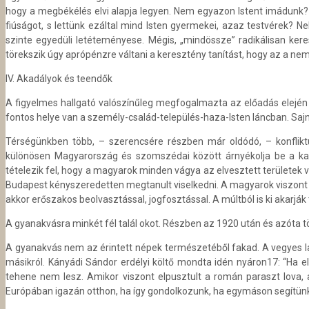
hogy a megbékélés elvi alapja legyen. Nem egyazon Istent imádunk
fiúságot, s lettünk ezáltal mind Isten gyermekei, azaz testvérek? 
szinte egyedüli letéteményese. Mégis, „mindössze” radikálisan kere
törekszik úgy aprópénzre váltani a keresztény tanítást, hogy az a nem
IV. Akadályok és teendők
A figyelmes hallgató valószínűleg megfogalmazta az előadás elején 
fontos helye van a személy-család-település-haza-Isten láncban. Saj
Térségünkben több, – szerencsére részben már oldódó, – konfliktu
különösen Magyarország és szomszédai között árnyékolja be a kapc
tételezik fel, hogy a magyarok minden vágya az elvesztett területek 
Budapest kényszeredetten megtanult viselkedni. A magyarok viszont ú
akkor erőszakos beolvasztással, jogfosztással. A múltból is ki akarják
A gyanakvásra minkét fél talál okot. Részben az 1920 után és azóta t
A gyanakvás nem az érintett népek természetéből fakad. A vegyes la
másikról. Kányádi Sándor erdélyi költő mondta idén nyáron17: “Ha e
tehene nem lesz. Amikor viszont elpusztult a román paraszt lova,
Európában igazán otthon, ha így gondolkozunk, ha egymáson segítünk