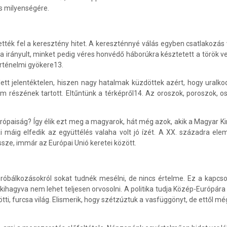
s milyenségére.
ették fel a keresztény hitet. A kereszténnyé válás egyben csatlakozás 
a irányult, minket pedig véres honvédő háborúkra késztetett a török 
rténelmi gyökere13.
lett jelentéktelen, hiszen nagy hatalmak küzdöttek azért, hogy ural
részének tartott. Eltűntünk a térképről14. Az oroszok, poroszok, osz
ópaiság? Így élik ezt meg a magyarok, hát még azok, akik a Magyar Kirá
máig elfedik az együttélés valaha volt jó ízét. A XX. századra elemi
sze, immár az Európai Unió keretei között.
róbálkozásokról sokat tudnék mesélni, de nincs értelme. Ez a kapcs
kihagyva nem lehet teljesen orvosolni. A politika tudja Közép-Európára 
 furcsa világ. Elismerik, hogy szétzúztuk a vasfüggönyt, de ettől még 