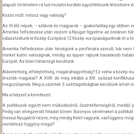
alapuló történelem rá tud mutatni korábbi együttélésünk létezésére é
Közös múlt: mítosz vagy valóság?
Az itt élő népek, – szlávok és magyarok – gyakorlatilag egy időben v
Amerika felfedezése után viszont a Nyugat figyelme az óceánon túlr
választódtunk le Közép-Európává.12 Közép-európaiságunknak itt a tö
Amerika felfedezése után térségünk a perifériára szorult, bár nem 
minket külön valóságnak, mindig az éppen rajtunk basáskodó hatalom 
Európát. Az Isten hátamögé kerültünk.
Alávetettség, elfelejtettség, magárahagyottság? Ez volna a közép-eur
érezték magukat? A XVIII. de még inkább a XIX. század konfliktusai 
megszűnjenek. Meg is szűntek. E széttagoltságban kerültünk ismét ös
Ma a helyzet a következő:
A politikusok együtt-nem-működéséről, őszintétlenségéről, meddő p
Pedig van elvégzendő feladat bőven. Bizonyos sérelmeket a politikát 
messzi Nyugatról nézve, még mindig Kelet vagyunk, vasfüggöny mögötti,
nemlétező függöny mögül?