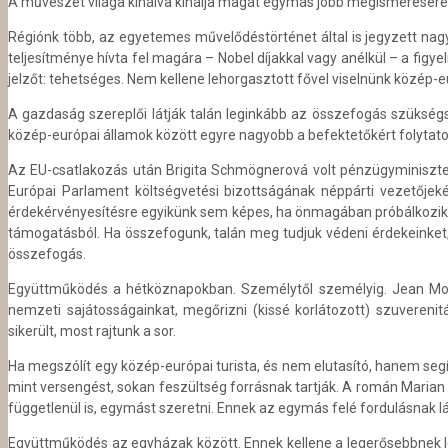
A művészet világa kínálva kínálja magát egymás jobb megismerésére, 
Régiónk több, az egyetemes művelődéstörténet által is jegyzett nag
teljesítménye hívta fel magára – Nobel díjakkal vagy anélkül – a figy
jelzőt: tehetséges. Nem kellene lehorgasztott fővel viselnünk közép-
A gazdaság szereplői látják talán leginkább az összefogás szükségs
közép-európai államok között egyre nagyobb a befektetőkért folytatott 
Az EU-csatlakozás után Brigita Schmögnerová volt pénzügyminiszter
Európai Parlament költségvetési bizottságának néppárti vezetőjeké
érdekérvényesítésre egyikünk sem képes, ha önmagában próbálkozik.
támogatásból. Ha összefogunk, talán meg tudjuk védeni érdekeinket,
összefogás.
Együttműködés a hétköznapokban. Személytől személyig. Jean Mon
nemzeti sajátosságainkat, megőrizni (kissé korlátozott) szuvereni
sikerült, most rajtunk a sor.
Ha megszólít egy közép-európai turista, és nem elutasító, hanem segít
mint versengést, sokan feszültség forrásnak tartják. A román Marian
függetlenül is, egymást szeretni. Ennek az egymás felé fordulásnak l
Együttműködés az egyházak között. Ennek kellene a legerősebbnek le