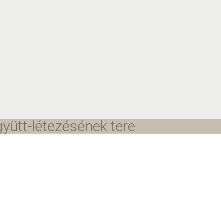
yütt-létezésének tere