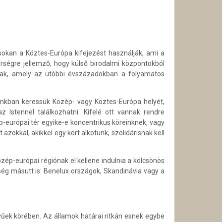
okan a Köztes-Európa kifejezést használják, ami a
rségre jellemző, hogy külső birodalmi központokból
oznak, amely az utóbbi évszázadokban a folyamatos
unkban keressük Közép- vagy Köztes-Európa helyét,
Istennel találkozhatni. Kifelé ott vannak rendre
p-európai tér egyike-e koncentrikus köreinknek, vagy
okkal, akikkel egy kört alkotunk, szolidárisnak kell
zép-európai régiónak el kellene indulnia a kölcsönös
ség másutt is: Benelux országok, Skandinávia vagy a
ek körében. Az államok határai ritkán esnek egybe