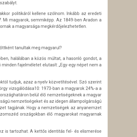
szabályt.
kkor politikáról kellene szólnom. Inkább az eredeti
itt7. Mi magyarok, semmiképp. Az 1849-ben Aradon a
ndornak a magyarsága megkérdőjelezhetetlen.
lnőttként tanultak meg magyarul?
etében, halálában a közös múltat, a hasonló gondot, a
i minden fajelméletet elutasít: „Egy-egy népet nem a
tól tudjuk, azaz a nyelv közvetítésével. Szó szerint
yörgy vizsgálódása10: 1973-ban a magyarok 24%-a a
 országhatáron belül élő nemzetiségeknek a magyar
árságú nemzetiségeket és az idegen állampolgárságú
mzet tagjának. Hogy a nemzetiségek az anyanemzet
a szomszéd országokban élő magyarokat magyarnak
 tartozhat. A kettős identitás fel- és elismerése