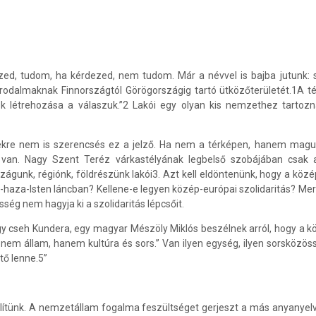
ed, tudom, ha kérdezed, nem tudom. Már a névvel is bajba jutunk: s
irodalmaknak Finnországtól Görögországig tartó ütközőterületét.1
A té
lamok létrehozása a válaszuk.”2 Lakói egy olyan kis nemzethez tart
yelekre nem is szerencsés ez a jelző. Ha nem a térképen, hanem mag
an. Nagy Szent Teréz várkastélyának legbelső szobájában csak az 
szágunk, régiónk, földrészünk lakói3. Azt kell eldöntenünk, hogy a közé
za-Isten láncban? Kellene-e legyen közép-európai szolidaritás? Mert az
ég nem hagyja ki a szolidaritás lépcsőit.
gy cseh Kundera, egy magyar Mészöly Miklós beszélnek arról, hogy a kö
nem állam, hanem kultúra és sors.” Van ilyen egység, ilyen sorsközös
tő lenne.5”
ünk. A nemzetállam fogalma feszültséget gerjeszt a más anyanyelvű