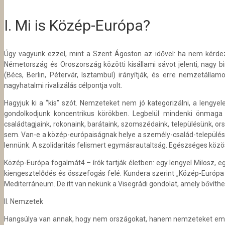
I. Mi is Közép-Európa?
Úgy vagyunk ezzel, mint a Szent Ágoston az idővel: ha nem kérdez
Németország és Oroszország közötti kisállami sávot jelenti, nagy b
(Bécs, Berlin, Pétervár, Isztambul) irányítják, és erre nemzetál
nagyhatalmi rivalizálás célpontja volt.
Hagyjuk ki a “kis” szót. Nemzeteket nem jó kategorizálni, a leng
gondolkodjunk koncentrikus körökben. Legbelül mindenki önmaga v
családtagjaink, rokonaink, barátaink, szomszédaink, településünk, or
sem. Van-e a közép-európaiságnak helye a személy-család-település-ha
lennünk. A szolidaritás felismert egymásrautaltság. Egészséges közöss
Közép-Európa fogalmát4 – írók tartják életben: egy lengyel Milosz, e
kiengesztelődés és összefogás felé. Kundera szerint „Közép-Európa 
Mediterráneum. De itt van nekünk a Visegrádi gondolat, amely bővíthe
II. Nemzetek
Hangsúlya van annak, hogy nem országokat, hanem nemzeteket említ