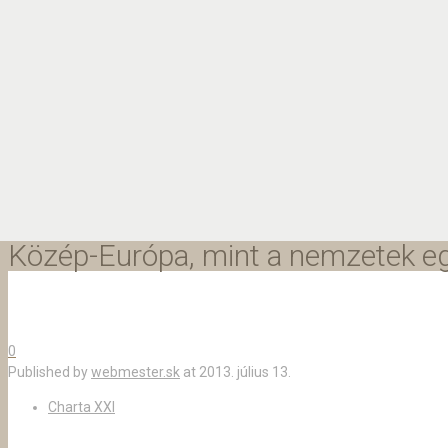
Közép-Európa, mint a nemzetek eg
0
Published by
webmester.sk
at
2013. július 13.
Charta XXI