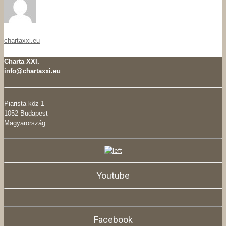
chartaxxi.eu
Charta XXI.
info@chartaxxi.eu
Piarista köz 1
1052 Budapest
Magyarország
Youtube
Facebook