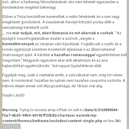
szó, akkor a hadsereg feloszlatásának oka nem lehetett egyszerűen a
mindenkiben meglévő békevágy.
Ebben a Tisza beszédben keveredtek a reális felvetések és a naiv vagy
megkésett gondolatok. A beszédnek Károlyit kritizáló pontja előtt a
nemzetiségi kérdésről szólt:
„…ma
már tudjuk, mit, akart Románia és mit akarnak a csehek.
” Az
újságíró összefoglalásában ezután a szónok „sürgeti a
büntetőtörvények
ez irányban való kijavítását. Foglalkozik a szerb és a
román egyházzal szemben követendő eljárással s az államosításnál
óvatosságot ajánl. A kérdést
a hazafias románsággal
egyetértésben kell
megoldani.” Magyarán egyszerre akar erőt alkalmazni és az arra
hajlandókkal együttműködni. 164 nappal Gyulafehérvár előtt.
Figyeljük meg, csak a cseheket említi, a szlovákokat nem, még tót néven
sem. A románokat hazafias és nyilván nem hazafias csoportra osztotta. A
háború elején ennek volt létjogosultsága, de 18-ban már alig.
Surján László
Warning
: Trying to access array offset on null in
/data/6/2/62890044-
f2a7-4bd3-99b9-601907f23b82/chartaxxi.eu/web/wp-
content/themes/betheme/includes/content-single.php
on line
261