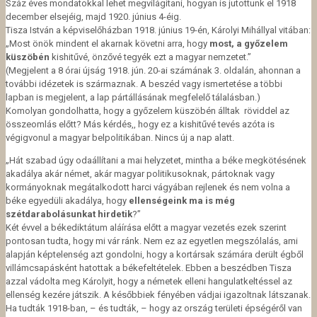
Száz éves mondatokkal lehet megvilágítani, hogyan is jutottunk el 1918
december elsejéig, majd 1920. június 4-éig.
Tisza István a képviselőházban 1918. június 19-én, Károlyi Mihállyal vitában:
„Most önök mindent el akarnak követni arra, hogy
most, a győzelem
küszöbén
kishitűvé, önzővé tegyék ezt a magyar nemzetet.”
(Megjelent a 8 órai újság 1918. jún. 20-ai számának 3. oldalán, ahonnan a
további idézetek is származnak. A beszéd vagy ismertetése a többi
lapban is megjelent, a lap pártállásának megfelelő tálalásban.)
Komolyan gondolhatta, hogy a győzelem küszöbén álltak röviddel az
összeomlás előtt? Más kérdés,, hogy ez a kishitűvé tevés azóta is
végigvonul a magyar belpolitikában. Nincs új a nap alatt.
„Hát szabad úgy odaállítani a mai helyzetet, mintha a béke megkötésének
akadálya akár német, akár magyar politikusoknak, pártoknak vagy
kormányoknak megátalkodott harci vágyában rejlenek és nem volna a
béke egyedüli akadálya, hogy
ellenségeink ma is még
szétdarabolásunkat hirdetik
?”
Két évvel a békediktátum aláírása előtt a magyar vezetés ezek szerint
pontosan tudta, hogy mi vár ránk. Nem ez az egyetlen megszólalás, ami
alapján képtelenség azt gondolni, hogy a kortársak számára derült égből
villámcsapásként hatottak a békefeltételek. Ebben a beszédben Tisza
azzal vádolta meg Károlyit, hogy a németek elleni hangulatkeltéssel az
ellenség kezére játszik. A későbbiek fényében vádjai igazoltnak látszanak.
Ha tudták 1918-ban, – és tudták, – hogy az ország területi épségéről van