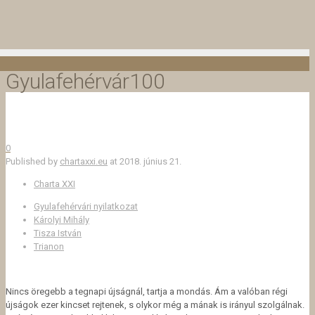
Gyulafehérvár100
0
Published by
chartaxxi.eu
at
2018. június 21.
Charta XXI
Gyulafehérvári nyilatkozat
Károlyi Mihály
Tisza István
Trianon
Nincs öregebb a tegnapi újságnál, tartja a mondás. Ám a valóban régi
újságok ezer kincset rejtenek, s olykor még a mának is irányul szolgálnak.