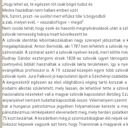
„Hogy lehet az, te egészen tót csak bőgni tudsz és
Medve hazádban nem hallani emberi szót
Krk, Szmrt, prszt- ne üvölts! mert elfúlsz tőle ’s bögyödből
a zab, melyet evél, – visszaböfögve – megöl”
Nem csoda tehát, hogy ezek és hasonló megnyilvánulások után a szl
szlovák nemesség hiánya miatt következett be.
A szlovák identitás kibontakozásában nagy szerepet játszottak 
megalapításával. Anton Bernolák, aki 1787-ben lefekteti a szlovák 
színvonalát. A szótárat azért a szlovák nyelven kezdi, mert előtte m
Rudnay Sándor esztergomi érsek 1828-as szlovák ügyet támogató t
csehnyelvű bibliát használtak a szlovák lakta területeken, így a ny
evangélikus professzor is. A 19. század közepén egyre több szlovák
szlovák nyelv. Jura Palkovič jó kapcsolatot ápolt a Széchényi családdal i
A kiegyezéstől egészen az első világháború végéig tartó korszak a
irodalmi alkotás születetett, mely lassan, de lehetővé tette a szlo
nacionalista nézeteket vall a magyar szlovák kapcsolatot illetőleg. 
anyanyelvet nemzeti tudattal kapcsolták össze. Véleményem szerint hib
bár a hungarus patriotizmus jegyében folyamatosan kereste a megbék
pánszlávizmus rémképeként elevenedett meg, mely herderi jóslatkén
75 közt bezártak. A kezdetben még jó szomszédságban élő népek sér
Sokszor képesek vagyunk azt hinni, hogy Trianonnak a magyarok a ki