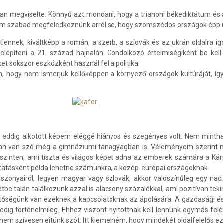
an megviselte. Könnyű azt mondani, hogy a trianoni békediktátum 
em szabad megfeledkeznünk arról se, hogy szomszédos országok épp 
nnek, kiváltképp a román, a szerb, a szlovák és az ukrán oldalra i
építeni a 21. század hajnalán. Gondolkozó értelmiségiként be kell l
t sokszor eszközként használ fel a politika.
, hogy nem ismerjük kellőképpen a környező országok kultúráját, így
ól eddig alkotott képem eléggé hiányos és szegényes volt. Nem minth
ékban van szó még a gimnáziumi tanagyagban is. Véleményem szerint
szinten, ami tiszta és világos képet adna az emberek számára a Kár
tatásként példa lehetne számunkra, a közép-európai országoknak.
szonyairól, legyen magyar vagy szlovák, akkor valószínűleg egy naci
 talán találkozunk azzal is alacsony százalékkal, ami pozitívan teki
etőségünk van ezeknek a kapcsolatoknak az ápolására. A gazdasági és n
ig történelmileg. Ehhez viszont nyitottnak kell lennünk egymás felé
nem szívesen ejtünk szót. Itt kiemelném, hogy mindekét oldalfelelős e