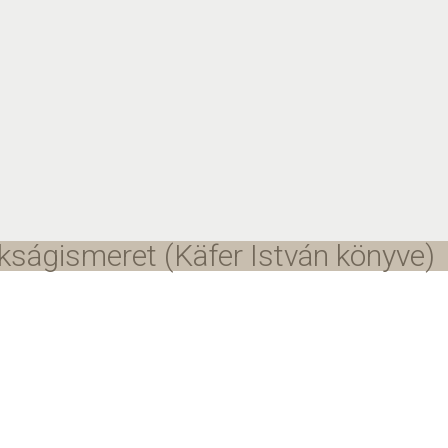
ságismeret (Käfer István könyve)