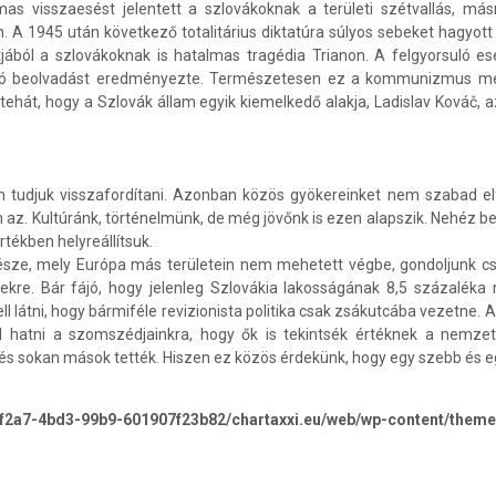
as visszaesést jelentett a szlovákoknak a területi szétvallás, más
. A 1945 után következő totalitárius diktatúra súlyos sebeket hagyott 
jából a szlovákoknak is hatalmas tragédia Trianon. A felgyorsuló 
való beolvadást eredményezte. Természetesen ez a kommunizmus me
ehát, hogy a Szlovák állam egyik kiemelkedő alakja, Ladislav Kováč, az
 tudjuk visszafordítani. Azonban közös gyökereinket nem szabad elfe
. Kultúránk, történelmünk, de még jövőnk is ezen alapszik. Nehéz beg
tékben helyreállítsuk.
sze, mely Európa más területein nem mehetett végbe, gondoljunk csa
épekre. Bár fájó, hogy jelenleg Szlovákia lakosságának 8,5 százal
 látni, hogy bármiféle revizionista politika csak zsákutcába vezetne. A
l hatni a szomszédjainkra, hogy ők is tekintsék értéknek a nemzet
 és sokan mások tették. Hiszen ez közös érdekünk, hogy egy szebb és e
-f2a7-4bd3-99b9-601907f23b82/chartaxxi.eu/web/wp-content/theme