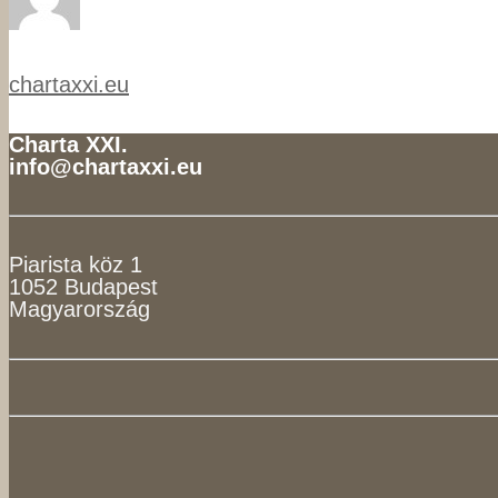
chartaxxi.eu
Charta XXI.
info@chartaxxi.eu
Piarista köz 1
1052 Budapest
Magyarország