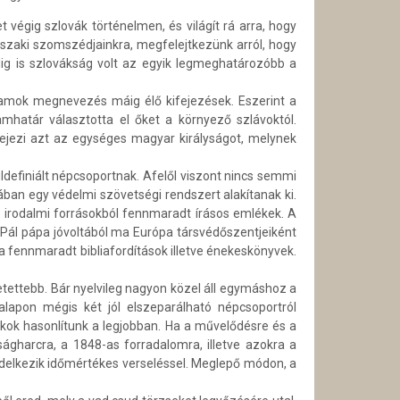
égig szlovák történelmen, és világít rá arra, hogy
szaki szomszédjainkra, megfelejtkezünk arról, hogy
ig is szlovákság volt az egyik legmeghatározóbb a
államok megnevezés máig élő kifejezések. Eszerint a
mhatár választotta el őket a környező szlávoktól.
fejezi azt az egységes magyar királyságot, melynek
rüldefiniált népcsoportnak. Afelől viszont nincs semmi
ában egy védelmi szövetségi rendszert alakítanak ki.
z irodalmi forrásokból fennmaradt írásos emlékek. A
 Pál pápa jóvoltából ma Európa társvédőszentjeiként
a fennmaradt bibliafordítások illetve énekeskönyvek.
tettebb. Bár nyelvileg nagyon közel áll egymáshoz a
alapon mégis két jól elszeparálható népcsoportról
ok hasonlítunk a legjobban. Ha a művelődésre és a
ágharcra, a 1848-as forradalomra, illetve azokra a
ndelkezik időmértékes verseléssel. Meglepő módon, a