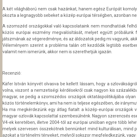
A két világháború nem csak hazánkat, hanem egész Európát komoly
okozta a legnagyobb sebeket a közép európai térségben, azonban n
A szomszéd országokkal való kapcsolataink nem mondhatóak felhőtle
közös európai eszmény megvalósítását, melyet együtt próbálunk fel
játszmának az végeredménye, és az áldozatok pedig mi vagyunk, akike
Véleményem szerint a probléma talán ott kezdődik legtöbb esetben
valamit nem ismerünk, akkor nem is szerethetjük igazán.
Recenzió:
Käfer István könyvét olvasva be kellett lássam, hogy a szlovákságr
volna, viszont a nemzetiségi kérdésekről csak nagyon kis százal
magyar, se pedig a szomszédos országok oktatáspolitikájába olyan 
közös történelemkönyv, ami ha nem is teljese egészében, de iránymu
Ha ma megkérdezünk egy átlag fiatalt a közép-európai országok vi
magyar-szlovák kapcsolattal szembesülnénk. Nagyon szerencsés esetbe
V4-ek keretében, illetve 2004-től az európai unióban egyre több leh
melyek szervesen összekötnek bennünket mind kulturálisan, mind ped
azokat a történelmi tényeket, melyről sokszor megfeledkezünk, vagy 