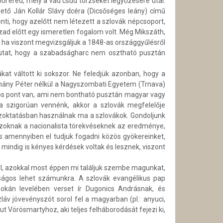
ől ered, mely a vad csud törzseket legyőzésére utal.
vető Ján Kollár Slávy dcéra (Dicsőséges leány) című
ti, hogy azelőtt nem létezett a szlovák népcsoport,
ázad előtt egy ismeretlen fogalom volt. Még Mikszáth,
ő, ha viszont megvizsgáljuk a 1848-as országgyűlésről
utat, hogy a szabadságharc nem osztható pusztán
kat váltott ki sokszor. Ne feledjük azonban, hogy a
ázmány Péter nélkül a Nagyszombati Egyetem (Trnava)
zös pont van, ami nem bontható pusztán magyar vagy
a szigorúan vennénk, akkor a szlovák megfelelője
zoktatásban használnak ma a szlovákok. Gondoljunk
 azoknak a nacionalista törekvéseknek az eredménye,
és amennyiben el tudjuk fogadni közös gyökereinket,
 mindig is kényes kérdések voltak és lesznek, viszont
ól, azokkal most éppen mi találjuk szembe magunkat,
ulságos lehet számunkra. A szlovák evangélikus pap
kán levelében verset ír Dugonics Andrásnak, és
áv jövevényszót sorol fel a magyarban (pl.: anyuci,
ut Vörösmartyhoz, aki teljes felháborodását fejezi ki,