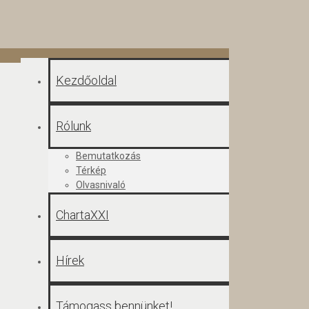
Kezdőoldal
Rólunk
Bemutatkozás
Térkép
Olvasnivaló
ChartaXXI
Hírek
Támogass bennünket!