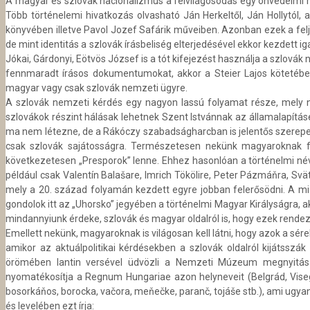
A magyar és szlovák nacionalizmus a felvilágosodás egy önvédelmi me
Több történelemi hivatkozás olvasható Ján Herkeltől, Ján Hollytól,
könyvében illetve Pavol Jozef Safárik műveiben. Azonban ezek a felj
de mint identitás a szlovák írásbeliség elterjedésével ekkor kezdett 
Jókai, Gárdonyi, Eötvös József is a tót kifejezést használja a szlová
fennmaradt írásos dokumentumokat, akkor a Steier Lajos kötetéb
magyar vagy csak szlovák nemzeti ügyre.
A szlovák nemzeti kérdés egy nagyon lassú folyamat része, mely nem
szlovákok részint hálásak lehetnek Szent Istvánnak az államalapítá
ma nem létezne, de a Rákóczy szabadságharcban is jelentős szerepe
csak szlovák sajátosságra. Természetesen nekünk magyaroknak fáj
következetesen „Presporok” lenne. Ehhez hasonlóan a történelmi n
például csak Valentín Balašare, Imrich Tökölire, Peter Pázmáňra, S
mely a 20. század folyamán kezdett egyre jobban felerősödni. A mi 
gondolok itt az „Uhorsko” jegyében a történelmi Magyar Királyságra, a
mindannyiunk érdeke, szlovák és magyar oldalról is, hogy ezek rende
Emellett nekünk, magyaroknak is világosan kell látni, hogy azok a s
amikor az aktuálpolitikai kérdésekben a szlovák oldalról kijátssz
örömében lantin versével üdvözli a Nemzeti Múzeum megnyitásá
nyomatékosítja a Regnum Hungariae azon helyneveit (Belgrád, Visegr
bosorkáňos, borocka, vačora, meňečke, paranč, tojáše stb.), ami ugyanc
és levelében ezt írja: