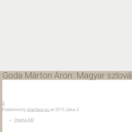
Goda Márton Áron: Magyar szlovák
0
Published by
chartaxxi.eu
at
2015. július 3.
Charta XXI