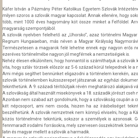
Käfer István a Pázmány Péter Katolikus Egyetem Szlovák Intézetének
milyen szoros a szlovák magyar kapcsolat. Annak ellenére, hogy sok
több, mint 1000 éves hagyomány köt össze minket a Felföldel. Arr
magyarság szempontjából.
A szlovák nyelvben felelhető az „Uhorsko”, azaz történelmi Magyar 
Regnum Hungaiaeban, más néven a Magyar Királyság Nagymorávia te
Természetesen a magyarok felé lehetne ennek egy nagyon erős negat
ezeréves történelmébe nagyon jól megférnek a nemzetiségiek is.
Nehéz élesen elkülöníteni, hogy honnantól is számíthatjuk a szlovák ku
vita, hogy szláv törzsek először az 5-6 század körül telepednek le 
Ami mégis segíthet bennünket eligazodni a történelem kerekén, azok 
szlovák történelemben kulcsszerepet játszanak az egyházi dokumentum
tekinthetünk. A 9. századi térítőútjaik révén meghatározó alakjaivá
A szlovákság által használt misekönyvek a 18. századik jórészt cseh n
Azonban nem szabad azt gondolnunk, hogy a szlovákság csupán a cseh
két népcsoport, ami nem csoda, hiszen ha az írásbeliséget tekint
beszélhetünk. A szlovák nemzetnek nem könnyű elviselni, hogy a K
közös történelmére tekintünk, sokszor a személyek is azonosak. Go
fennmaradt irodalmi forrásokra, mely szervesen összekötnek bennünk
latin és magyar mellett a szlovák a harmadik.