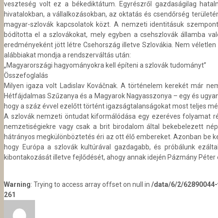
veszteség volt ez a békediktátum. Egyrészről gazdaságilag hatalm
hivatalokban, a vállalkozásokban, az oktatás és csendőrség területén
magyar-szlovák kapcsolatok közt. A nemzeti identitásuk szempont
bódította el a szlovákokat, mely egyben a csehszlovák államba 
eredményeként jött létre Csehország illetve Szlovákia. Nem véletlen t
alábbiakat mondja a rendszerváltás után:
„Magyarországi hagyományokra kell építeni a szlovák tudományt”
Összefoglalás
Milyen igaza volt Ladislav Kováčnak. A történelem kerekét már nem
Hétfájdalmas Szűzanya és a Magyarok Nagyasszonya – egy és ugyan az
hogy a száz évvel ezelőtt történt igazságtalanságokat most teljes mér
A szlovák nemzeti öntudat kiformálódása egy ezeréves folyamat ré
nemzetiségiekre vagy csak a brit birodalom által bekebelezett n
hátrányos megkülönböztetés éri az ott élő embereket. Azonban be kell
hogy Európa a szlovák kultúrával gazdagabb, és próbálunk ezálta
kibontakozását illetve fejlődését, ahogy annak idején Pázmány Péter
Warning
: Trying to access array offset on null in
/data/6/2/62890044
261