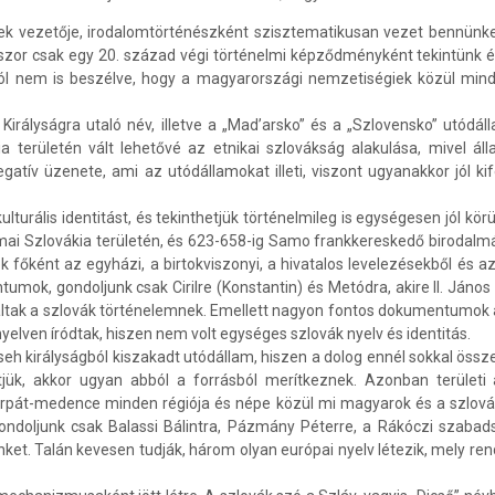
 vezetője, irodalomtörténészként szisztematikusan vezet bennünket v
szor csak egy 20. század végi történelmi képződményként tekintünk é
ól nem is beszélve, hogy a magyarországi nemzetiségiek közül mind
Királyságra utaló név, illetve a „Mad’arsko” és a „Szlovensko” utód
rületén vált lehetővé az etnikai szlovákság alakulása, mivel álla
ív üzenete, ami az utódállamokat illeti, viszont ugyanakkor jól ki
lturális identitást, és tekinthetjük történelmileg is egységesen jól kö
a mai Szlovákia területén, és 623-658-ig Samo frankkereskedő birodalm
főként az egyházi, a birtokviszonyi, a hivatalos levelezésekből és a
ok, gondoljunk csak Cirilre (Konstantin) és Metódra, akire II. János
 váltak a szlovák történelemnek. Emellett nagyon fontos dokumentumok 
yelven íródtak, hiszen nem volt egységes szlovák nyelv és identitás.
 királyságból kiszakadt utódállam, hiszen a dolog ennél sokkal össze
jük, akkor ugyan abból a forrásból merítkeznek. Azonban területi 
árpát-medence minden régiója és népe közül mi magyarok és a szlovák
ndoljunk csak Balassi Bálintra, Pázmány Péterre, a Rákóczi szabads
et. Talán kevesen tudják, három olyan európai nyelv létezik, mely re