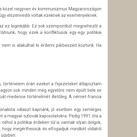
és a közel negyven év kommunizmus
Magyarországon
úgy elszenvedői voltak ezeknek az eseményeknek.
gaz ez leginkább. Ez sok szempontból megnehezíti a
átnunk, hogy ezek a konfliktusok egy-egy politikai
 nem is alakulhat ki érdemi párbeszéd köztünk. Ha
a, történelem órán ezeket a fejezeteket átlapoztam
 nagyon sok minden még egyelőre nem épült bele se
pát-medence történelmét illetőleg. A német-francia
onalista választ kapnánk, jó esetben egy semleges
nt a magyar-szlovák kapcsolatokra. Pedig 1991 óta a
éhol a politikai érdeken túl is vannak olyan dolgok,
, hogy megérthessük és elfogadjuk mindkét oldalról
z ügyben.