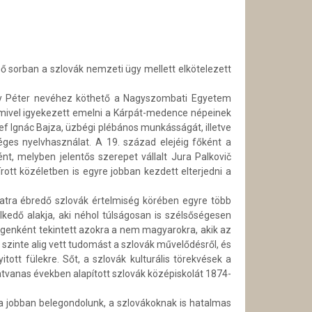
 sorban a szlovák nemzeti ügy mellett elkötelezett
ány Péter nevéhez köthető a Nagyszombati Egyetem
 amivel igyekezett emelni a Kárpát-medence népeinek
ef Ignác Bajza, üzbégi plébános munkásságát, illetve
es nyelvhasználat. A 19. század elejéig főként a
ént, melyben jelentős szerepet vállalt Jura Palkovič
ott közéletben is egyre jobban kezdett elterjedni a
datra ébredő szlovák értelmiség körében egyre több
lkedő alakja, aki néhol túlságosan is szélsőségesen
degenként tekintett azokra a nem magyarokra, akik az
 szinte alig vett tudomást a szlovák művelődésről, és
ott fülekre. Sőt, a szlovák kulturális törekvések a
vanas években alapított szlovák középiskolát 1874-
ha jobban belegondolunk, a szlovákoknak is hatalmas