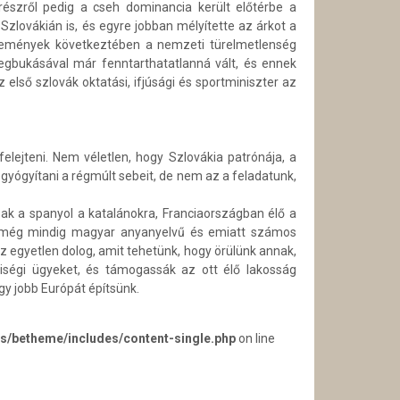
részről pedig a cseh dominancia került előtérbe a
Szlovákián is, és egyre jobban mélyítette az árkot a
események következtében a nemzeti türelmetlenség
gbukásával már fenntarthatatlanná vált, és ennek
 első szlovák oktatási, ifjúsági és sportminiszter az
lejteni. Nem véletlen, hogy Szlovákia patrónája, a
yógyítani a régmúlt sebeit, de nem az a feladatunk,
k a spanyol a katalánokra, Franciaországban élő a
éka még mindig magyar anyanyelvű és emiatt számos
z egyetlen dolog, amit tehetünk, hogy örülünk annak,
iségi ügyeket, és támogassák az ott élő lakosság
gy jobb Európát építsünk.
s/betheme/includes/content-single.php
on line