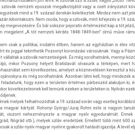
chanizmusaként jött létre. A szlovák szó a Szláv, vagyis „Dicső” névb
 a szlovák nemzeti eposzok megalkotójától vagy a cseh irányzatot kö
egyzések mind a 19. század derekán keletkeztek. Mindez nem azt jelen
igazán kibontakozni. Nem csoda, hogy a szlovák, mint kifejezés a 19. sz
k nép megevezésére. És bár sokszor pejoratív értelmezést kap a tót jelz
en megjelent „A tót nemzeti kérdés 1848-1849-ben” című műve rám
 csak a politikai, irodalmi éltben, hanem az egyházban is éles vitá
sért és joggal tekinthetik Pozsonyt koronázási városuknak. Vagy a P
t vállaltak a szlovák nemzetiségiek. És még sorolhatnánk, mennyi kö
ó, mikor Pozsony helyett Bratislavát olvasunk a térképen, mert h
évhasználat sem következetes, amelyet a köznevelésen keresztül a kö
vätojánoskyra és még sorolhatnánk. Azonban látni kell, hogy mindezek
feladatunk, hogy ezen a területen értelmes párbeszéd alakuljon ki, 
kkor következetesnek kell lennünk ezeken a területeken is. Nyilván ezek
ződjenek.
érelmek melyek felhalmozódtak a 19. század során vagy esetleg korábbr
ák a magyar kártyát. Rohonyi György/Juraj Rohni este is nagyon tan
t, viszont nehezményezte a magyar nyelv egyeduralmát. Ennek o
ád, Nógrád stb.), melyek szláv eredetűek. Emellett több mint 600 szl
sak a szláv nyelv magyar nyelvre gyakorolt hatását igazolja. A levél elj