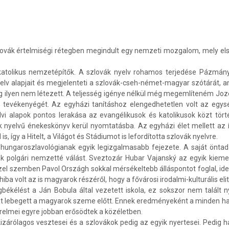
ovák értelmiségi rétegben megindult egy nemzeti mozgalom, mely első
a katolikus nemzetépítők. A szlovák nyelv rohamos terjedése Pázm
nyelv alapjait és megjelenteti a szlovák-cseh-német-magyar szótárát,
ég ilyen nem létezett. A teljesség igénye nélkül még megemlíteném Joz
evékenyégét. Az egyházi tanításhoz elengedhetetlen volt az egység
elvi alapok pontos lerakása az evangélikusok és katolikusok közt tört
 nyelvű énekeskönyv kerül nyomtatásba. Az egyházi élet mellett az ír
s, így a Hitelt, a Világot és Stádiumot is lefordította szlovák nyelvre.
 hungaroszlavológianak egyik legizgalmasabb fejezete. A saját önta
vák polgári nemzetté válást. Sveztozár Hubar Vajanský az egyik kieme
Ezzel szemben Pavol Országh sokkal mérsékeltebb álláspontot foglal, i
a volt az is magyarok részéről, hogy a fővárosi irodalmi-kulturális elit
élést a Ján Bobula által vezetett iskola, ez sokszor nem talált nyit
t lebegett a magyarok szeme előtt. Ennek eredményeként a minden hat
elmei egyre jobban erősödtek a közéletben.
zárólagos vesztesei és a szlovákok pedig az egyik nyertesei. Pedig 