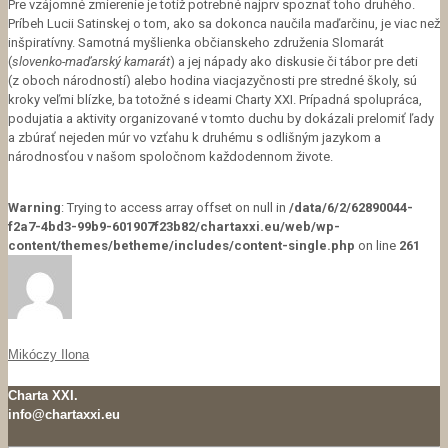
Pre vzájomné zmierenie je totiž potrebné najprv spoznať toho druhého.
Príbeh Lucii Satinskej o tom, ako sa dokonca naučila maďarčinu, je viac než
inšpiratívny. Samotná myšlienka občianskeho združenia Slomarát
(
slovenko-maďarský kamarát
) a jej nápady ako diskusie či tábor pre deti
(z oboch národností) alebo hodina viacjazyčnosti pre stredné školy, sú
kroky veľmi blízke, ba totožné s ideami Charty XXI. Prípadná spolupráca,
podujatia a aktivity organizované v tomto duchu by dokázali prelomiť ľady
a zbúrať nejeden múr vo vzťahu k druhému s odlišným jazykom a
národnosťou v našom spoločnom každodennom živote.
Warning
: Trying to access array offset on null in
/data/6/2/62890044-
f2a7-4bd3-99b9-601907f23b82/chartaxxi.eu/web/wp-
content/themes/betheme/includes/content-single.php
on line
261
Mikóczy Ilona
Charta XXI.
info@chartaxxi.eu