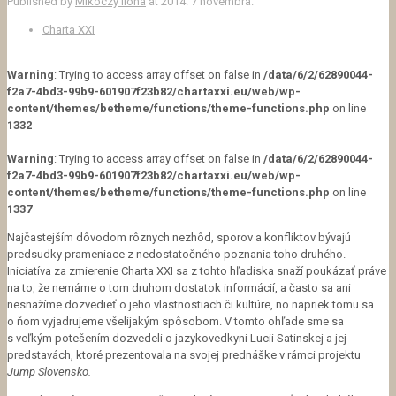
Published by
Mikóczy Ilona
at
2014. 7 novembra.
Charta XXI
Warning
: Trying to access array offset on false in
/data/6/2/62890044-
f2a7-4bd3-99b9-601907f23b82/chartaxxi.eu/web/wp-
content/themes/betheme/functions/theme-functions.php
on line
1332
Warning
: Trying to access array offset on false in
/data/6/2/62890044-
f2a7-4bd3-99b9-601907f23b82/chartaxxi.eu/web/wp-
content/themes/betheme/functions/theme-functions.php
on line
1337
Najčastejším dôvodom rôznych nezhôd, sporov a konfliktov bývajú
predsudky prameniace z nedostatočného poznania toho druhého.
Iniciatíva za zmierenie Charta XXI sa z tohto hľadiska snaží poukázať práve
na to, že nemáme o tom druhom dostatok informácií, a často sa ani
nesnažíme dozvedieť o jeho vlastnostiach či kultúre, no napriek tomu sa
o ňom vyjadrujeme všelijakým spôsobom. V tomto ohľade sme sa
s veľkým potešením dozvedeli o jazykovedkyni Lucii Satinskej a jej
predstavách, ktoré prezentovala na svojej prednáške v rámci projektu
Jump Slovensko.