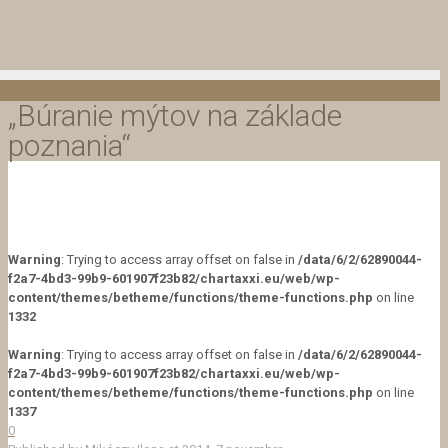
„Búranie mýtov na základe
poznania“
Warning
: Trying to access array offset on false in
/data/6/2/62890044-
f2a7-4bd3-99b9-601907f23b82/chartaxxi.eu/web/wp-
content/themes/betheme/functions/theme-functions.php
on line
1332
Warning
: Trying to access array offset on false in
/data/6/2/62890044-
f2a7-4bd3-99b9-601907f23b82/chartaxxi.eu/web/wp-
content/themes/betheme/functions/theme-functions.php
on line
1337
0