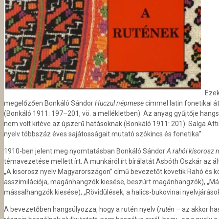
Ezek
megelőzően Bonkáló Sándor
Huczul népmese
címmel latin fonetikai á
(Bonkáló 1911: 197–201, vö. a mellékletben). Az anyag gyűjtője hangsú
nem volt kitéve az újszerű hatásoknak (Bonkáló 1911: 201). Salga Att
nyelv többszáz éves sajátosságait mutató szókincs és fonetika”.
1910-ben jelent meg nyomtatásban Bonkáló Sándor
A rahói kisorosz n
témavezetése mellett írt. A munkáról írt bírálatát Asbóth Oszkár az á
„A kisorosz nyelv Magyarországon” című bevezetőt követik Rahó és kö
asszimilációja, magánhangzók kiesése, beszúrt magánhangzók), „Mással
mássalhangzók kiesése), „Rövidülések, a halics-bukovinai nyelvjárások
A bevezetőben hangsúlyozza, hogy a rutén nyelv (
rutén
– az akkor ha