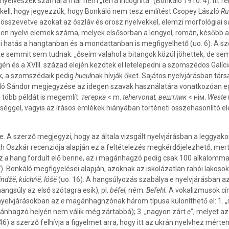
 a nyelvészek számára már nem „terra incognita” (Bonkáló 1910: 4). Itt 
 kell, hogy jegyezzük, hogy Bonkáló nem tesz említést Csopey László
Ru
t, összevetve azokat az ószláv és orosz nyelvekkel, elemzi morfológiai s
degen nyelvi elemek száma, melyek elsősorban a lengyel, román, később
i hatás a hangtanban és a mondattanban is megfigyelhető (uo. 6). A sz
inte semmit sem tudnak: „őseim valahol a bitangok közül jöhettek, de s
én és a XVIII. század elején kezdtek el letelepedni a szomszédos Galíci
k, a szomszédaik pedig
hucul
nak hívják őket. Sajátos nyelvjárásban társ
káló Sándor megjegyzése az idegen szavak használatára vonatkozóan eg
l több példát is megemlít:
тегерка
< m.
tehervonat,
вештлик
< нім.
Weste
eliséggel, vagyis az írásos emlékek hiányában történeti összehasonlít
lve. A szerző megjegyzi, hogy az általa vizsgált nyelvjárásban a leggy
 Oszkár recenziója alapján ez a feltételezés megkérdőjelezhető, mert
az
a
hang fordult elő benne, az
i
magánhagzó pedig csak 100 alkalommal
). Bonkáló megfigyelései alapján, azoknak az iskolázatlan rahói lakos
índž
ë
,
kúchń
ë
, lóš
ë
(uo. 16). A hangsúlyozás szabálya e nyelvjárásban a
ngsúly az első szótagra esik), pl.
béfel
, ném.
Befehl.
A vokalizmusok cím
l nyelvjárásokban az
e
magánhagnzónak három típusa különíthető el: 1. „s
ánhagzó helyén nem válik még zártabbá); 3. „nagyon zárt
e
”, melyet a
6) a szerző felhívja a figyelmet arra, hogy itt az ukrán nyelvhez mérte