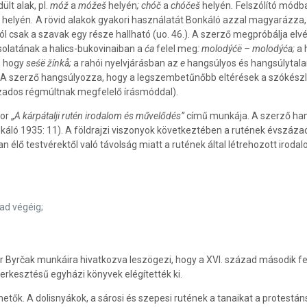
lt alak, pl.
móž
a
móžeš
helyén
;
chóč
a
chóčeš
helyén
.
Felszólító módba
e
helyén
.
A rövid alakok gyakori használatát Bonkáló azzal magyarázza, 
l csak a szavak egy része hallható (uo. 46.). A szerző megpróbálja elvé
olatának a halics-bukovinaiban a
ćа
felel meg
:
molodý
ćë
– molodý
ć
a;
a 
, hogy
se
ś
ë žínkå;
a rahói nyelvjárásban az
e
hangsúlyos és hangsúlytala
A szerző hangsúlyozza, hogy a legszembetűnőbb eltérések a szókészlet
ázados régmúltnak megfelelő írásmóddal).
or „
A kárpátalji rutén irodalom és művelődés”
című munkája. A szerző hang
onkáló 1935: 11). A földrajzi viszonyok következtében a rutének évszáz
lő testvérektől való távolság miatt a rutének által létrehozott irodalo
ad végéig;
yrčak munkáira hivatkozva leszögezi, hogy a XVI. század második felé
zerkesztésű egyházi könyvek elégítették ki.
ők. A dolisnyákok, a sárosi és szepesi rutének a tanaikat a protestán