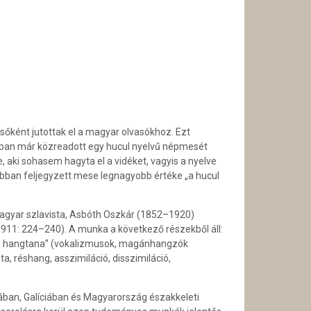
sőként jutottak el a magyar olvasókhoz. Ezt
tban már közreadott egy hucul nyelvű népmesét
, aki sohasem hagyta el a vidéket, vagyis a nyelve
rábban feljegyzett mese legnagyobb értéke „a hucul
magyar szlavista, Asbóth Oszkár (1852–1920)
1911: 224–240). A munka a következő részekből áll:
árás hangtana” (vokalizmusok, magánhangzók
, réshang, asszimiláció, disszimiláció,
nában, Galíciában és Magyarország északkeleti