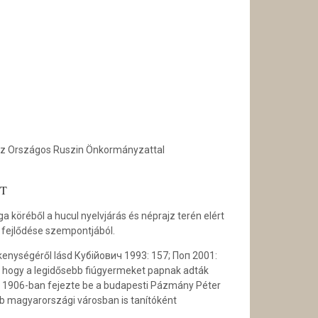
az Országos Ruszin Önkormányzattal
T
 köréből a hucul nyelvjárás és néprajz terén elért
a fejlődése szempontjából.
kenységéről lásd Кубійович 1993: 157; Поп 2001:
, hogy a legidősebb fiúgyermeket papnak adták
kot 1906-ban fejezte be a budapesti Pázmány Péter
bb magyarországi városban is tanítóként