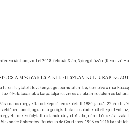
encián hangzott el 2018. február 3-án, Nyíregyházán. (Rendező – 
POCS A MAGYAR ÉS A KELETI SZLÁV KULTÚRÁK KÖZÖT
gia terén folytatott tevékenységét bemutatom be, kiemelve a munkássága
lt az ő kutatásainak a kárpátaljai ruszin és az ukrán irodalom és kultúr
 Máramaros megye Rahó településén született 1880. január 22-én (tevé
dében tanult, ugyanis a görögkatolikus családoknál elterjedt volt az
rvári egyetemeken folytatta a tanulmányait. A latin, német és szláv sza
ár, Alexander Sahmatov, Baudouin de Courtenay. 1905 és 1916 között tö