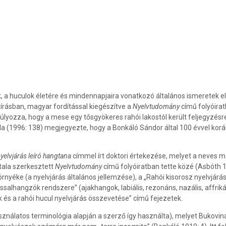
, a huculok életére és mindennapjaira vonatkozó általános ismeretek el
tírásban, magyar fordítással kiegészítve a
Nyelvtudomány
című folyóira
lyozza, hogy a mese egy tősgyökeres rahói lakostól került feljegyzésre
ila (1996: 138) megjegyezte, hogy a Bonkáló Sándor által 100 évvel ko
yelvjárás leíró hangtana
címmel írt doktori értekezése, melyet a neves 
ltala szerkesztett
Nyelvtudomány
című folyóiratban tette közé (Asbóth 
rnyéke (a nyelvjárás általános jellemzése), a „Rahói kisorosz nyelvj
hangzók rendszere” (ajakhangok, labiális, rezonáns, nazális, affrikáta
 és a rahói hucul nyelvjárás összevetése” című fejezetek.
sználatos terminológia alapján a szerző így használta), melyet Bukovi