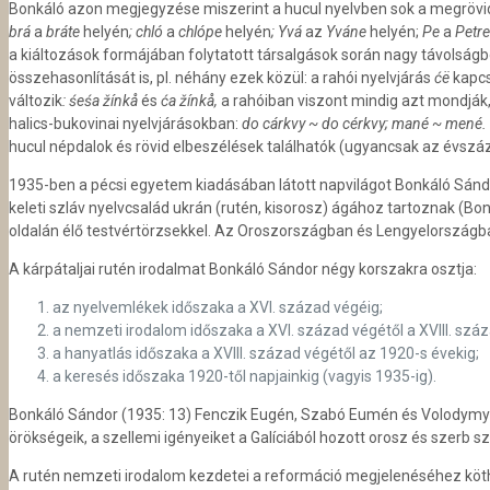
Bonkáló azon megjegyzése miszerint a hucul nyelvben sok a megrövidü
brá
a
bráte
helyén
; chló
a
chlópe
helyén
;
Yvá
az
Yváne
helyén;
Pe
a
Petr
a kiáltozások formájában folytatott társalgások során nagy távolságbó
összehasonlítását is, pl. néhány ezek közül: a rahói nyelvjárás
ćë
kapcs
változik
:
ś
e
ś
a žínkå
és
ć
a žínkå,
a rahóiban viszont mindig azt mondják
halics-bukovinai nyelvjárásokban:
do cárkvy ~ do cérkvy; mané ~ mené.
hucul népdalok és rövid elbeszélések találhatók (ugyancsak az évsz
1935-ben a pécsi egyetem kiadásában látott napvilágot Bonkáló Sánd
keleti szláv nyelvcsalád ukrán (rutén, kisorosz) ágához tartoznak (B
oldalán élő testvértörzsekkel. Az Oroszországban és Lengyelországban é
A kárpátaljai rutén irodalmat Bonkáló Sándor négy korszakra osztja:
az nyelvemlékek időszaka a XVI. század végéig;
a nemzeti irodalom időszaka a XVI. század végétől a XVIII. száz
a hanyatlás időszaka a XVIII. század végétől az 1920-s évekig;
a keresés időszaka 1920-től napjainkig (vagyis 1935-ig).
Bonkáló Sándor (1935: 13) Fenczik Eugén, Szabó Eumén és Volodymyr B
örökségeik, a szellemi igényeiket a Galíciából hozott orosz és szerb s
A rutén nemzeti irodalom kezdetei a reformáció megjelenéséhez köthet