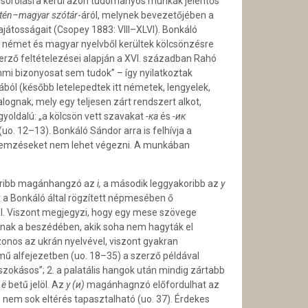
felsorolásra kerül azon tudományos munkák jelentős
tén–magyar szótár
-áról, melynek bevezetőjében a
ajátosságait (Csopey 1883: VIII–XLVI). Bonkáló
 a német és magyar nyelvből kerültek kölcsönzésre
erző feltételezései alapján a XVI. században Rahó
emmi bizonyosat sem tudok” – így nyilatkoztak
ából (később letelepedtek itt németek, lengyelek,
alognak, mely egy teljesen zárt rendszert alkot,
yoldalú: „a kölcsön vett szavakat
-ка
és
-ик
(uo. 12–13). Bonkáló Sándor arra is felhívja a
ó elemzéseket nem lehet végezni. A munkában
akoribb magánhangzó az
i,
a második leggyakoribb az
у
 a Bonkáló által rögzített népmesében ő
. Viszont megjegyzi, hogy egy mese szövege
oknak a beszédében, akik soha nem hagyták el
zonos az ukrán nyelvével, viszont gyakran
ű alfejezetben (uo. 18–35) a szerző példával
zokásos”; 2. a palatális hangok után mindig zártabb
z
ë
betű jelöl. Az
у (и)
magánhagnzó előfordulhat az
n nem sok eltérés tapasztalható (uo. 37). Érdekes