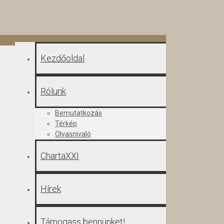
Kezdőoldal
Rólunk
Bemutatkozás
Térkép
Olvasnivaló
ChartaXXI
Hírek
Támogass bennünket!