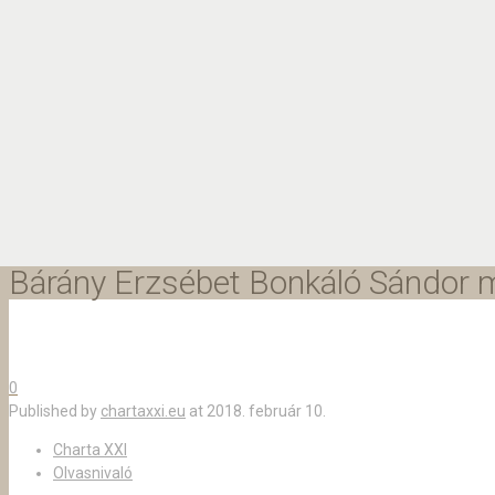
Bárány Erzsébet Bonkáló Sándor
0
Published by
chartaxxi.eu
at
2018. február 10.
Charta XXI
Olvasnivaló