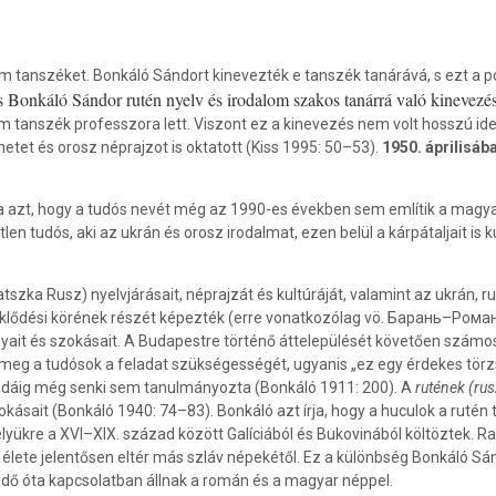
 tanszéket. Bonkáló Sándort kinevezték e tanszék tanárává, s ezt a poz
s Bonkáló Sándor rutén nyelv és irodalom szakos tanárrá való kinevezés
 tanszék professzora lett. Viszont ez a kinevezés nem volt hosszú ide
etet és orosz néprajzot is oktatott (Kiss 1995: 50–53).
1950. áprilisáb
a azt, hogy a tudós nevét még az 1990-es években sem említik a magy
n tudós, aki az ukrán és orosz irodalmat, ezen belül a kárpátaljait is k
szka Rusz) nyelvjárásait, néprajzát és kultúráját, valamint az ukrán, ru
lődési körének részét képezték (erre vonatkozólag vö. Барань–Роман
ányait és szokásait. A Budapestre történő áttelepülését követően számo
 meg a tudósok a feladat szükségességét, ugyanis „ez egy érdekes tör
ezidáig még senki sem tanulmányozta (Bonkáló 1911: 200). A
rutének (ru
okásait (Bonkáló 1940: 74–83). Bonkáló azt írja, hogy a huculok a rutén
elyükre a XVI–XIX. század között Galíciából és Bukovinából költöztek. R
élete jelentősen eltér más szláv népekétől. Ez a különbség Bonkáló Sán
idő óta kapcsolatban állnak a román és a magyar néppel.