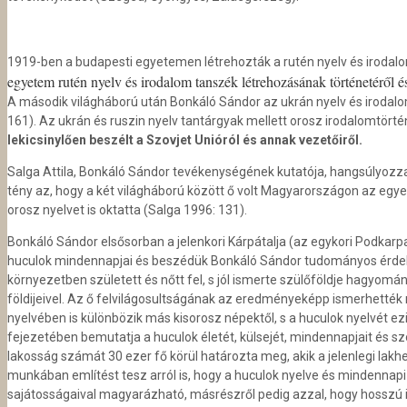
1919-ben a budapesti egyetemen létrehozták a rutén nyelv és irodalom
egyetem rutén nyelv és irodalom tanszék létrehozásának történetéről é
A második világháború után Bonkáló Sándor az ukrán nyelv és irodalom
161). Az ukrán és ruszin nyelv tantárgyak mellett orosz irodalomtörtén
lekicsinylően beszélt a Szovjet Unióról és annak vezetőiről.
Salga Attila, Bonkáló Sándor tevékenységének kutatója, hangsúlyozz
tény az, hogy a két világháború között ő volt Magyarországon az egyetle
orosz nyelvet is oktatta (Salga 1996: 131).
Bonkáló Sándor elsősorban a jelenkori Kárpátalja (az egykori Podkarpat
huculok mindennapjai és beszédük Bonkáló Sándor tudományos érdek
környezetben született és nőtt fel, s jól ismerte szülőföldje hagyom
földijeivel. Az ő felvilágosultságának az eredményeképp ismerhették
nyelvében is különbözik más kisorosz népektől, s a huculok nyelvét 
fejezetében bemutatja a huculok életét, külsejét, mindennapjait és sz
lakosság számát 30 ezer fő körül határozta meg, akik a jelenlegi lakh
munkában említést tesz arról is, hogy a huculok nyelve és mindennapi 
sajátosságaival magyarázható, másrészről pedig azzal, hogy hosszú 