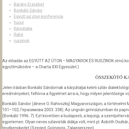
Bárány Erzsébet
Bonkáló Sándor
Együtt az úton konferencia
hucul
Kárpátalja
Rahó
ruszinok
Az előadás az EGYÜTT AZ ÚTON – MAGYAROK ÉS RUSZINOK című konfer
együttműködve – a Charta XXI Egyesület.)
ÖSSZEKÖTŐ KA
Jelen írásban Bonkáló Sándornak a kárpátaljai keleti szláv dialektoló
eredményeket, felhívva a figyelmet arra is, hogy milyen jelentősége vo
Bonkáló Sándor (álneve O. Rahivszkij) Magyarországon, a történelmi
101–102; Герасимова 2003: 338). Az ungvári gimnáziumban és papnevel
(Bonkáló 1996: 7). Ezt követően a budapesti, a leipzigi, a szentpéte
egyetemen. Olyan neves szlavisták diákja volt, mint pl. Asbóth Oszk
tevékenykedet (Szeged, Gyöngyös, Zalaegerszeg).