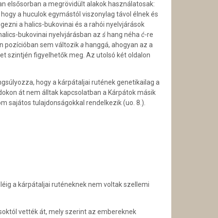
n elsősorban a megrövidült alakok használatosak:
hogy a huculok egymástól viszonylag távol élnek és
gezni a halics-bukovinai és a rahói nyelvjárások
halics-bukovinai nyelvjárásban az
ś
hang néha
ć
-re
n pozícióban sem változik
a
hanggá, ahogyan az a
 szintjén figyelhetők meg. Az utolsó két oldalon
súlyozza, hogy a kárpátaljai rutének genetikailag a
adokon át nem álltak kapcsolatban a Kárpátok másik
m sajátos tulajdonságokkal rendelkezik (uo. 8.).
ig a kárpátaljai ruténeknek nem voltak szellemi
soktól vették át, mely szerint az embereknek