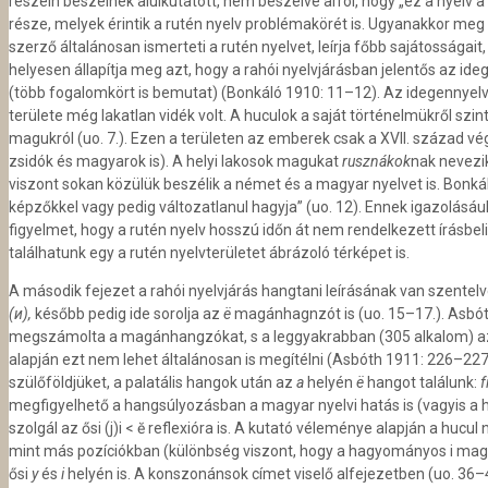
részein beszélnek alulkutatott, nem beszélve arról, hogy „ez a nyelv
része, melyek érintik a rutén nyelv problémakörét is. Ugyanakkor meg
szerző általánosan ismerteti a rutén nyelvet, leírja főbb sajátosságai
helyesen állapítja meg azt, hogy a rahói nyelvjárásban jelentős az i
(több fogalomkört is bemutat) (Bonkáló 1910: 11–12). Az idegennyelv
területe még lakatlan vidék volt. A huculok a saját történelmükről sz
magukról (uo. 7.). Ezen a területen az emberek csak a XVII. század vég
zsidók és magyarok is). A helyi lakosok magukat
rusznákok
nak nevezi
viszont sokan közülük beszélik a német és a magyar nyelvet is. Bon
képzőkkel vagy pedig változatlanul hagyja” (uo. 12). Ennek igazolásáu
figyelmet, hogy a rutén nyelv hosszú időn át nem rendelkezett írásb
találhatunk egy a rutén nyelvterületet ábrázoló térképet is.
A második fejezet a rahói nyelvjárás hangtani leírásának van szente
(и)
,
később pedig ide sorolja az
ë
magánhagnzót is (uo. 15–17.). Asbóth
megszámolta a magánhangzókat, s a leggyakrabban (305 alkalom) 
alapján ezt nem lehet általánosan is megítélni (Asbóth 1911: 226–227
szülőföldjüket, a palatális hangok után az
a
helyén
ë
hangot találunk:
f
megfigyelhető a hangsúlyozásban a magyar nyelvi hatás is (vagyis a ha
szolgál az ősi (j)i < ĕ reflexióra is. A kutató véleménye alapján a hucu
mint más pozíciókban (különbség viszont, hogy a hagyományos i mag
ősi
y
és
i
helyén is. A konszonánsok címet viselő alfejezetben (uo. 36–4