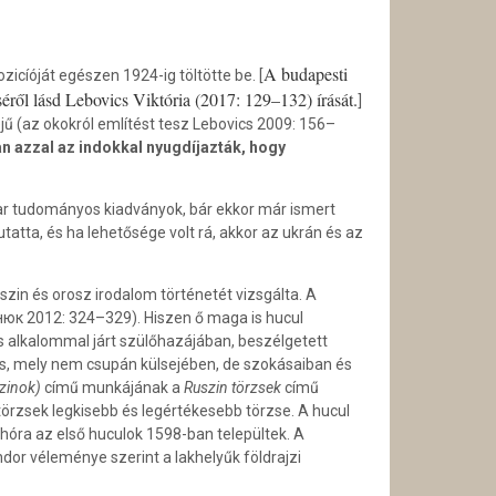
A budapesti
icíóját egészen 1924-ig töltötte be. [
éről lásd Lebovics Viktória (2017: 129–132) írását.
]
jű (az okokról említést tesz Lebovics 2009: 156–
an azzal az indokkal nyugdíjazták, hogy
ar tudományos kiadványok, bár ekkor már ismert
utatta, és ha lehetősége volt rá, akkor az ukrán és az
szin és orosz irodalom történetét vizsgálta. A
юк 2012: 324–329). Hiszen ő maga is hucul
s alkalommal járt szülőhazájában, beszélgetett
zs, mely nem csupán külsejében, de szokásaiban és
szinok)
című munkájának a
Ruszin törzsek
című
 törzsek legkisebb és legértékesebb törzse. A hucul
ahóra az első huculok 1598-ban települtek. A
dor véleménye szerint a lakhelyűk földrajzi