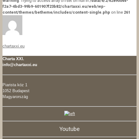
Warning
: Trying to access array offset on null in
/data/6/2/62890044-
f2a7-4bd3-99b9-601907f23b82/chartaxxi.eu/web/wp-
content/themes/betheme/includes/content-single.php
on line
261
chartaxxi.eu
Charta XXI.
info@chartaxxi.eu
Piarista köz 1
1052 Budapest
Magyarország
Youtube