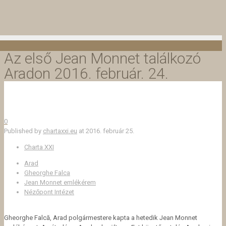
Az első Jean Monnet találkozó
Aradon 2016. február. 24.
0
Published by
chartaxxi.eu
at
2016. február 25.
Charta XXI
Arad
Gheorghe Falca
Jean Monnet emlékérem
Nézőpont Intézet
Gheorghe Falcă, Arad polgármestere kapta a hetedik Jean Monnet