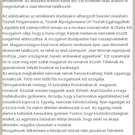
emlékérmet. Az átadásra Aradon került sor. Ezt követően talán Aradon is
megindulnak a Jean Monnet találkozók.
Az alábbiakban az emlékérem átadásakor elhangzott beszéd olvasható.
Tisztelt Polgármester úr, Tisztelt Alpolgármester Úr! Tisztelt Egybegyűltek!
Legalább két szempontból ünnepi ez a mostani összejövetel. A Charta XXI
mozgalom célja, hogy a Duna-völgyi, Kárpát-medencei nemzetek között
megértést előmozdítsa. A mozgalom Budapesten havi összejöveteleket
tart. Magyarországon kívül most először rendezünk ilyen Jean Monnetről
elnevezett találkozót, ez tehát az első szempont. Jean Monnet naplójának
mottója: „nem országokat, hanem embereket egyesítünk”. Ezt szeretnénk
mi is: ezer meg ezer szálat magyarok és románok között. Félelmek és
gyanakvások helyett bizalmat és barátságot.
Az európai megbékélés nemcsak német-francia kiváltság. Ránk ugyanúgy
vonatkozik. Több mint 6000 fős mozgalmunk ezt szolgálja.
Támogatóinknak mintegy 10 százaléka Romániában él, magyarok,
románok. Közülük minden negyedik aradi. Érthető: Arad büszke a maga
multikulturális gyökereire, de tudja, hogy a harmonikus együttéléshez kell
összekötő kapocs is. Egység, nemcsak különbözőség. Ilyen egységet ad
a közös múlt, ha olykor eltérően értelmezzük is azt. Az egység másik
eleme a kultúránk keresztény gyökere. Fontos, hogy a különbözőségben
értéket, az egymásra hatásban előnyt lássunk, hogy senki ne akarja
eltüntetni, magába olvasztani a másikat.
Mozgalmunk felkérésére a Nézőpont Intézet idén januárban felmérést