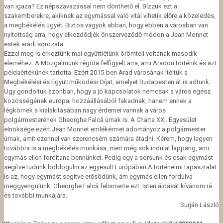
van igaza? Ez népszavazással nem dönthető el. Bízzuk ezt a
szakemberekre, akiknek az egymással való vitái vihetik előre a közeledés,
a megbékélés ügyét. Biztos vagyok abban, hogy ebben a városban van
nyitottság arra, hogy elkezdődjék önszerveződő módon a Jean Monnet
estek aradi sorozata.
Ezzel meg is érkeztünk mai együttlétünk örömteli voltának második
eleméhez. A Mozgalmunk régóta felfigyelt arra, ami Aradon történik és azt
példaértékűnek tartotta. Ezért 2015-ben Arad városának ítéltük a
Megbékélési és Együttműködési Díjat, amelyet Budapesten át is adtunk.
Úgy gondoltuk azonban, hogy a jó kapcsolatok nemcsak a város egész
közösségének európai hozzáállásából fakadnak, hanem ennek a
légkörnek a kialakításában nagy érdemei vannak a város
polgármesterének Gheorghe Falcă úrnak is. A Charta XXI. Egyesület
elnöksége ezért Jean Monnet emlékérmet adományoz a polgármester
úrnak, amit ezennel van szerencsém számára átadni. Kérem, hogy legyen
továbbra is a megbékélés munkása, mert még sok indulat lappang, ami
egymás ellen fordítana bennünket. Pedig egy a sorsunk és csak egymást
segítve tudunk boldogulni az egyesült Európában A történelmi tapasztalat
is az, hogy egymást segítve erősödünk, ám egymás ellen fordulva
meggyengülünk. Gheorghe Falcă felismerte ezt. Isten áldását kívánom rá
és további munkájára.
Surján László