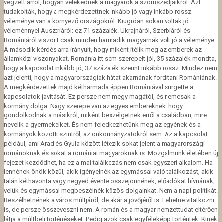
végzett arról, hogyan vélekednek a magyarok a szomszédjaikról. Azt
tudakolták, hogy a megkérdezettnek inkább jó vagy inkább rossz
véleménye van a környező országokról. Kiugróan sokan voltak jó
véleménnyel Ausztriáról: ez 71 százalék. Ukrajnáról, Szerbiáról és
Romániáról viszont csak minden harmadik magyarnak volt jó a véleménye.
A második kérdés arra irányult, hogy miként ítélik meg az emberek az
államközi viszonyokat. Románia itt sem szerepelt jól, 35 százalék mondta,
hogy a kapcsolat inkább jó, 37 százalék szerint inkább rossz. Mindez nem
azt jelenti, hogy a magyarországiak hátat akarnának fordítani Romániának.
A megkérdezettek majd kétharmada éppen Romániával sürgette a
kapcsolatok javítását. Ez persze nem megy magától, és nemcsak a
kormány dolga. Nagy szerepe van az egyes embereknek: hogy
gondolkodnak a másikról, miként beszélgetnek erről a családban, mire
nevelik a gyermekeiket. És nem feledkezhetünk meg az egyének és a
kormányok közötti szintről, az önkormányzatokról sem. Az a kapcsolat
például, ami Arad és Gyula között létezik sokat jelent a magyarországi
románoknak és sokat a romániai magyaroknak is. Mozgalmunk életében új
fejezet kezdődhet, ha ez a mai találkozás nem csak egyszeri alkalom. Ha
lennének önök közül, akik igényelnék az egymással való találkozást, akik
talán kéthavonta vagy negyed évente összejönnének, előadókat hívnának,
velük és egymással megbeszélnék közös dolgainkat. Nem a napi politikát.
Beszélhetnének a város múltjáról, de akár a jövőjéről is. Lehetne vitatkozni
is, de persze összeveszni nem. A román és a magyar nemzettudat eltérően
látja a múltbeli történéseket. Pedig azok csak egyféleképp történtek. Kinek