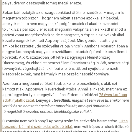
pályaudvaron összegyűlt tömeg megéljenezte.
Sokan kárhoztatják az országcsonkítást átélt nemzedéket, – magam is
megtettem többször – hogy nem nézett szembe azokkal a hibákkal,
amelyek miatt a nem magyar ajkú polgártársaink el akartak szakadni
tőlünk. Ez a pár szó: „lehet sok megbánni valója” talán elsikkadt már ott a
párizsi vonat megérkezésekor, de elhangzott, s éppen a szlovákok által
közellenségnek tekintett Apponyi szájából. Mire gondolhatott a gróf,
amikor hozzátette: „de szégyellni valója nincs”? Amikor a Monarchiában a
magyar kormányok magyar nemzetállamot akartak építeni, a korszellemet
követték. A XIX. században jött létre az egységes Németország,
Olaszország, és ekkor lett nemzetállam Franciaország is. Sőt, nemzetiségi
törvényünk, végrehajtásának hibái ellenére, többet nyújtott a nemzeti
kisebbségeknek, mint bármelyik más ország hasonló törvénye.
Azonban a megbánni valókról többet kellene beszélnünk, s akik ezt
kárhoztatják, Apponyival keverednek vitába. Annál is inkább, mert nem ez
a gróf egyetlen ilyen megnyilvánulása. Érdemes felidézni
75 éves korában
adott nyilatkozatát
. Lényege: „
tévedtünk, magamat sem véve ki
, amikor nem
vettük észre nemzetiségeink metamorfózisát, amellyel öntudatlan
tömegekből önérzetes nemzeti kisebbségekké váltak”.
Bizonyára nem volt könnyű Apponyi számára e tévedés beismerése.
Híres
beszéde, bár mint szónoklat példaértékű
, nem volt képes a rólunk ítélkező