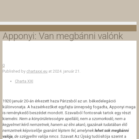
Apponyi: Van megbánni valónk
0
Published by
chartaxxi.eu
at
2024. január 21.
Charta XXI
1920 január 20-án érkezett haza Párizsból az un. békedelegáció
különvonatja. A hazaérkezőket egyfajta ünnepség fogadta, Apponyi maga
is reménykedő beszédet mondott. Szavaiból fontosnak tartok egy részt
kiemelni.
Nem a könyörületességre apelláló, nem a szomorkodó, nem a
kegyelmet kérő nemzetnek, hanem az élni akaró, igazának tudatában élő
nemzetnek képviselője gyanánt léptem fel, amelynek
lehet sok megbánni
valója
, de szégyellni valója nincs.
Szavait Az Újság tudósítója szerint a