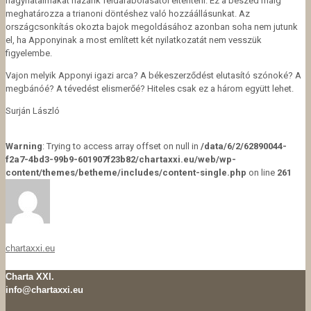
nagyhatalmakat hazánk feldarabolásától eltéríteni. Ez a beszéd máig
meghatározza a trianoni döntéshez való hozzáállásunkat. Az
országcsonkítás okozta bajok megoldásához azonban soha nem jutunk
el, ha Apponyinak a most említett két nyilatkozatát nem vesszük
figyelembe.
Vajon melyik Apponyi igazi arca? A békeszerződést elutasító szónoké? A
megbánóé? A tévedést elismerőé? Hiteles csak ez a három együtt lehet.
Surján László
Warning
: Trying to access array offset on null in
/data/6/2/62890044-
f2a7-4bd3-99b9-601907f23b82/chartaxxi.eu/web/wp-
content/themes/betheme/includes/content-single.php
on line
261
chartaxxi.eu
Charta XXI.
info@chartaxxi.eu