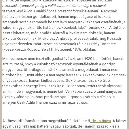
oláhok „
el fognak tőlünk szakadni, amazok a hegyeiken túl lévő szláv
rokonaikkal, emezek pedig a velük határos oláhországi s moldvai
testvéreikkel külön s önálló hont s országot fognak alakítani
”. Nemcsak
területvesztésben gondolkodott, hanem népességcserét is akart,
amelynek során a románok között lakó magyarok lakhelyet cserélnének „a
valódi magyar lakta föld határaihoz közelebb lakó” románokkal. A történet
szinte hihetetlen, mégis valós. Klauzál a levelet nem dobta ki, hanem
átküldte Kossuthnak. Miskolczy Ambrus professzor talált meg Kossuth
Lajos rendezetlen iratai között és beszámolt róla az Erdély Története
(Főszerkesztő Köpeczi Béla) III. kötetének 1376. oldalán.
Mindez persze nem teszi elfogadhatóvá azt, ami 1920-ban történt, hanem
arra mutat rá, hogy a különböző nemzetek együttélésének a gondját
magyar részről is világosan látták, s aminek a megoldását, immár nem
birtokon belül, mint akkor, a mai napig keressük. Olvasókönyvünk nemcsak
önvádaskodás, hanem kiútkeresés is. Sok értékes írást sikerült e
témakörben összegyűjteni, ezek közül különösen kettőt tartok olyannak,
amit minden magyarnak ismernie kell: Vári Fábián László tanulmányát és
Székely János pünkösdi prédikációját. Elgondolkodtató a címlap is,
amelyen Csák Attila Trianon száz című rajza látható.
A könyv pdf. formátumban megnyitható és letölthető
ide kattintva
. A könyv
egy ifjúsági lelki nap háttéranyagául szolgált, de Trianon századik és a