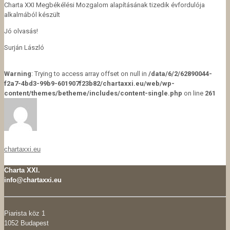
Charta XXI Megbékélési Mozgalom alapításának tizedik évfordulója
alkalmából készült
Jó olvasás!
Surján László
Warning
: Trying to access array offset on null in
/data/6/2/62890044-
f2a7-4bd3-99b9-601907f23b82/chartaxxi.eu/web/wp-
content/themes/betheme/includes/content-single.php
on line
261
chartaxxi.eu
Charta XXI.
info@chartaxxi.eu
Piarista köz 1
1052 Budapest