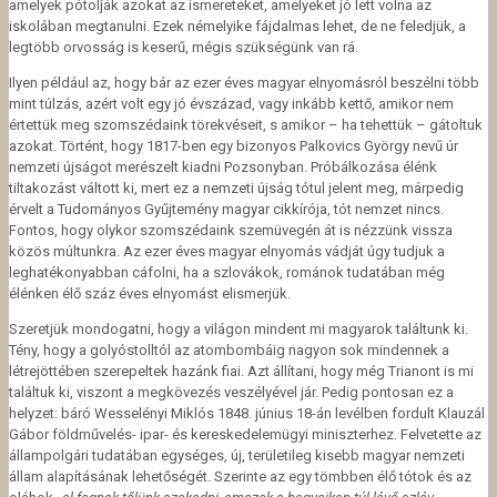
amelyek pótolják azokat az ismereteket, amelyeket jó lett volna az
iskolában megtanulni. Ezek némelyike fájdalmas lehet, de ne feledjük, a
legtöbb orvosság is keserű, mégis szükségünk van rá.
Ilyen például az, hogy bár az ezer éves magyar elnyomásról beszélni több
mint túlzás, azért volt egy jó évszázad, vagy inkább kettő, amikor nem
értettük meg szomszédaink törekvéseit, s amikor – ha tehettük – gátoltuk
azokat. Történt, hogy 1817-ben egy bizonyos Palkovics György nevű úr
nemzeti újságot merészelt kiadni Pozsonyban. Próbálkozása élénk
tiltakozást váltott ki, mert ez a nemzeti újság tótul jelent meg, márpedig
érvelt a Tudományos Gyűjtemény magyar cikkírója, tót nemzet nincs.
Fontos, hogy olykor szomszédaink szemüvegén át is nézzünk vissza
közös múltunkra. Az ezer éves magyar elnyomás vádját úgy tudjuk a
leghatékonyabban cáfolni, ha a szlovákok, románok tudatában még
élénken élő száz éves elnyomást elismerjük.
Szeretjük mondogatni, hogy a világon mindent mi magyarok találtunk ki.
Tény, hogy a golyóstolltól az atombombáig nagyon sok mindennek a
létrejöttében szerepeltek hazánk fiai. Azt állítani, hogy még Trianont is mi
találtuk ki, viszont a megkövezés veszélyével jár. Pedig pontosan ez a
helyzet: báró Wesselényi Miklós 1848. június 18-án levélben fordult Klauzál
Gábor földművelés- ipar- és kereskedelemügyi miniszterhez. Felvetette az
állampolgári tudatában egységes, új, területileg kisebb magyar nemzeti
állam alapításának lehetőségét. Szerinte az egy tömbben élő tótok és az