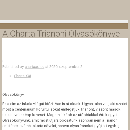
A Charta Trianoni Olvasókönyve
0
Published by
chartaxxi.eu
at
2020. szeptember 2.
Charta XXI
Olvasókönyv.
Ez a cím az iskola világát idézi. Van is rá okunk. Ugyan talán van, aki szerint
most a centenárium körül túl sokat emlegetjük Trianont, viszont mások
szerint voltaképp keveset. Magam inkább az utóbbiakkal értek egyet.
Olvasókönyvünk, amit most útjára bocsátunk azonban nem a Trianon
említések számát akarta növelni, hanem olyan írásokat gyűjtött egybe,