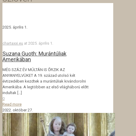
2025. április 1.
chartaxxi.eu
at
2025. április 1.
Suzana Guoth: Murántúliak
Amerikában
MÉG SZÁZ ÉV MÚLTÁN IS ŐRZIK AZ
ANYANYELVÜKET A 19. század utolsó két
évtizedében kezdtek a murántúliak kivándorolni
Amerikába. A legtöbben az első világháború előtt
indultak
[…]
0
Read more
2022. október 27.