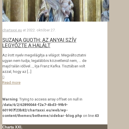
chartaxxi.eu
at
2022. október 27.
SUZANA GUOTH: AZ ANYAI SZÍV
LEGYŐZTE A HALÁLT
Az írott nyelv megvilágítja a világot. Megváltoztatni
ugyan nem tudja, legalábbis közvetlenül nem, … de
majd talán idővel…, írja Franz Kafka. Tisztában volt
azzal, hogy az
[…]
0
Read more
Warning
: Trying to access array offset on null in
/data/6/2/62890044-f2a7-4bd3-99b9-
601907f23b82/chartaxxi.eu/web/wp-
content/themes/betheme/sidebar-blog.php
on line
43
Charta XXI.