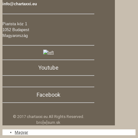
info@chartaxxi.eu
Piarista köz 1
1052 Budapest
Magyarország
Youtube
Facebook
© 2017 chartaxxi.eu All Rights Reserved.
bro[w]sum.sk
Magyar