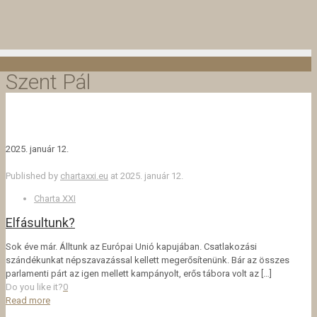
Szent Pál
2025. január 12.
Published by
chartaxxi.eu
at
2025. január 12.
Charta XXI
Elfásultunk?
Sok éve már. Álltunk az Európai Unió kapujában. Csatlakozási
szándékunkat népszavazással kellett megerősítenünk. Bár az összes
parlamenti párt az igen mellett kampányolt, erős tábora volt az
[…]
Do you like it?
0
Read more