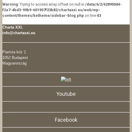
Warning
: Trying to access array offset on null in
/data/6/2/62890044-
f2a7-4bd3-99b9-601907f23b82/chartaxxi.eu/web/wp-
content/themes/betheme/sidebar-blog.php
on line
43
Charta XXI.
info@chartaxxi.eu
Piarista köz 1
1052 Budapest
Magyarország
Youtube
Facebook