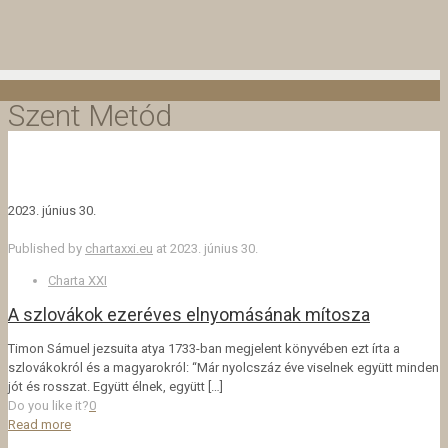
Szent Metód
2023. június 30.
Published by
chartaxxi.eu
at
2023. június 30.
Charta XXI
A szlovákok ezeréves elnyomásának mítosza
Timon Sámuel jezsuita atya 1733-ban megjelent könyvében ezt írta a
szlovákokról és a magyarokról: “Már nyolcszáz éve viselnek együtt minden
jót és rosszat. Együtt élnek, együtt
[…]
Do you like it?
0
Read more