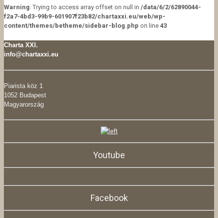
Warning
: Trying to access array offset on null in
/data/6/2/62890044-
f2a7-4bd3-99b9-601907f23b82/chartaxxi.eu/web/wp-
content/themes/betheme/sidebar-blog.php
on line
43
Charta XXI.
info@chartaxxi.eu
Piarista köz 1
1052 Budapest
Magyarország
Youtube
Facebook