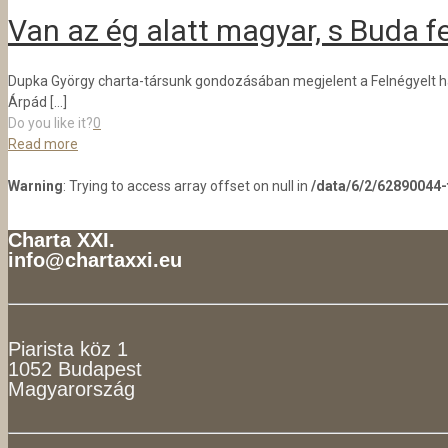
Van az ég alatt magyar, s Buda f
Dupka György charta-társunk gondozásában megjelent a Felnégyelt haz
Árpád
[…]
Do you like it?
0
Read more
Warning
: Trying to access array offset on null in
/data/6/2/62890044
Charta XXI.
info@chartaxxi.eu
Piarista köz 1
1052 Budapest
Magyarország