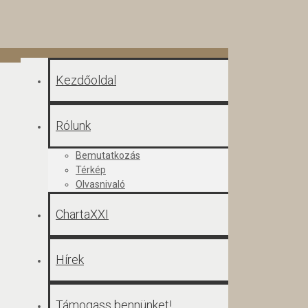
Kezdőoldal
Rólunk
Bemutatkozás
Térkép
Olvasnivaló
ChartaXXI
Hírek
Támogass bennünket!