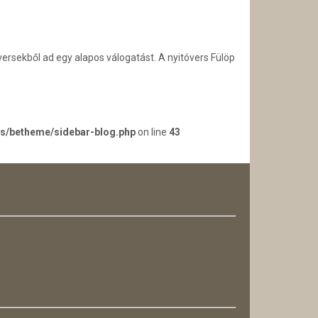
ersekből ad egy alapos válogatást. A nyitóvers Fülöp
es/betheme/sidebar-blog.php
on line
43