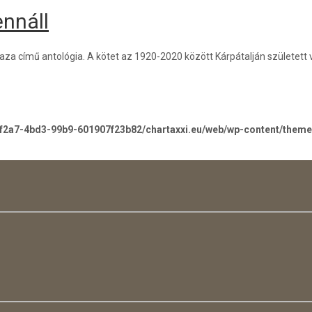
ennáll
a című antológia. A kötet az 1920-2020 között Kárpátalján született v
-f2a7-4bd3-99b9-601907f23b82/chartaxxi.eu/web/wp-content/them