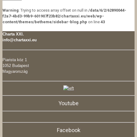
Warning
: Trying to access array offset on null in
/data/6/2/62890044-
f2a7-4bd3-99b9-601907f23b82/chartaxxi.eu/web/wp-
content/themes/betheme/sidebar-blog.php
on line
43
Charta XXI.
info@chartaxxi.eu
Piarista köz 1
1052 Budapest
Magyarország
Youtube
Facebook