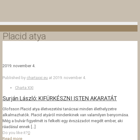
Placid atya
2019. november 4.
Published by
chartaxxi.eu
at
2019. november 4.
Charta XXI
Surján László: KIFÜRKÉSZNI ISTEN AKARATÁT
Olofsson Placid atya életvezetési tanácsai minden élethelyzetre
alkalmazhatók. Placid atyáról mindenkinek van valamilyen benyomása.
Még a bulvár figyelmét is felkelti egy évszázadot megélt ember, aki
ráadásul ennek
[…]
Do you like it?
0
Read more