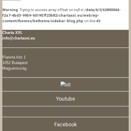
Warning
: Trying to access array offset on null in
/data/6/2/62890044-
f2a7-4bd3-99b9-601907f23b82/chartaxxi.eu/web/wp-
content/themes/betheme/sidebar-blog.php
on line
43
Charta XXI.
info@chartaxxi.eu
Piarista köz 1
1052 Budapest
Magyarország
Youtube
Facebook