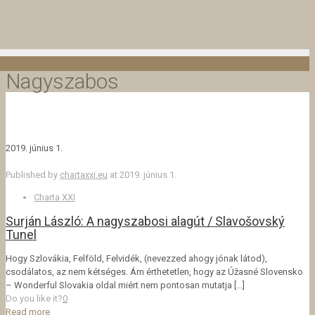
Nagyszabos
2019. június 1.
Published by
chartaxxi.eu
at
2019. június 1.
Charta XXI
Surján László: A nagyszabosi alagút / Slavošovský
Tunel
Hogy Szlovákia, Felföld, Felvidék, (nevezzed ahogy jónak látod),
csodálatos, az nem kétséges. Ám érthetetlen, hogy az Úžasné Slovensko
– Wonderful Slovakia oldal miért nem pontosan mutatja
[…]
Do you like it?
0
Read more