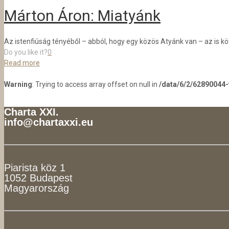
Márton Áron: Miatyánk
Az istenfiúság tényéből – abból, hogy egy közös Atyánk van – az is 
Do you like it?
0
Read more
Warning
: Trying to access array offset on null in
/data/6/2/62890044
Charta XXI.
info@chartaxxi.eu
Piarista köz 1
1052 Budapest
Magyarország