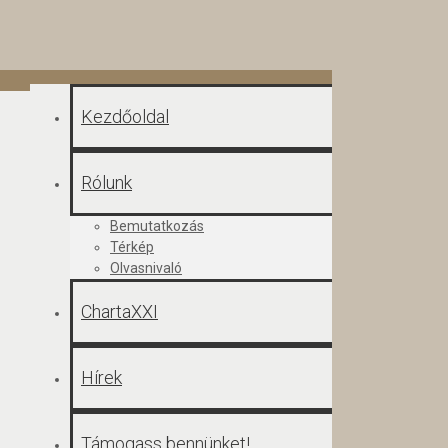
Kezdőoldal
Rólunk
Bemutatkozás
Térkép
Olvasnivaló
ChartaXXI
Hírek
Támogass bennünket!