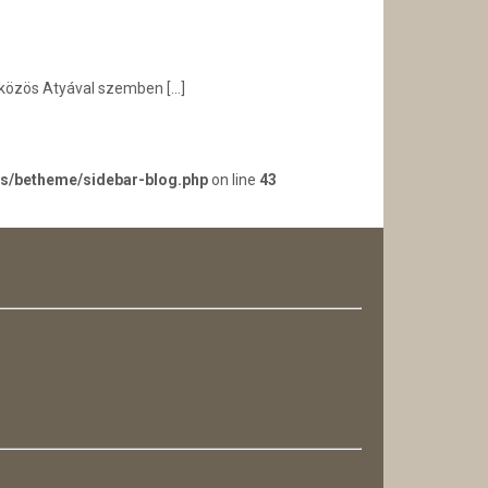
a közös Atyával szemben
[…]
es/betheme/sidebar-blog.php
on line
43