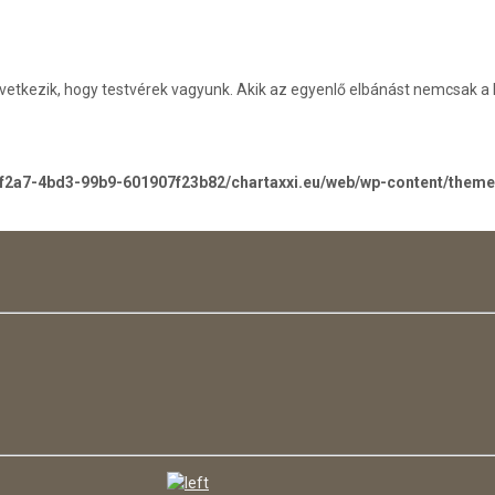
következik, hogy testvérek vagyunk. Akik az egyenlő elbánást nemcsak 
-f2a7-4bd3-99b9-601907f23b82/chartaxxi.eu/web/wp-content/them