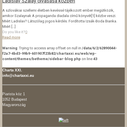
Ladislav Szalay olvasása közben
A szlovákiai szellemi életben kevéssé tájékozott ember megütközik,
amikor Szalaynak A propaganda diadala című könyvét[1] kézbe veszi.
Miért Ladislav? Látszólag jogos kérdés. Fordította Izsák-Boda Bianka.
Miért
[…]
Do you like it?
0
Read more
Warning
: Trying to access array offset on null in
/data/6/2/62890044-
f2a7-4bd3-99b9-601907f23b82/chartaxxi.eu/web/wp-
content/themes/betheme/sidebar-blog.php
on line
43
Charta XXI.
info@chartaxxi.eu
Piarista köz 1
1052 Budapest
Magyarország