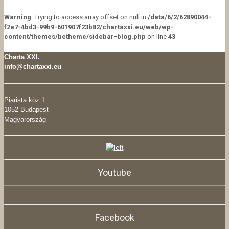
Warning
: Trying to access array offset on null in
/data/6/2/62890044-
f2a7-4bd3-99b9-601907f23b82/chartaxxi.eu/web/wp-
content/themes/betheme/sidebar-blog.php
on line
43
Charta XXI.
info@chartaxxi.eu
Piarista köz 1
1052 Budapest
Magyarország
Youtube
Facebook