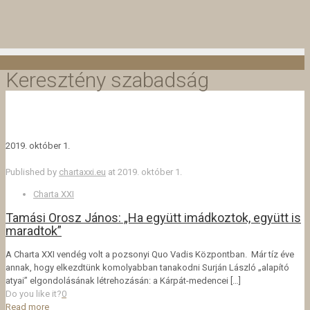
Keresztény szabadság
2019. október 1.
Published by
chartaxxi.eu
at
2019. október 1.
Charta XXI
Tamási Orosz János: „Ha együtt imádkoztok, együtt is
maradtok”
A Charta XXI vendég volt a pozsonyi Quo Vadis Központban. Már tíz éve
annak, hogy elkezdtünk komolyabban tanakodni Surján László „alapító
atyai” elgondolásának létrehozásán: a Kárpát-medencei
[…]
Do you like it?
0
Read more