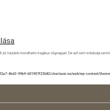
llása
8-at, hazánk mondhatni tragikus végnapjait. De azt sem indokolja semmi,
-f2a7-4bd3-99b9-601907f23b82/chartaxxi.eu/web/wp-content/them