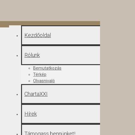
Kezdőoldal
Rólunk
Bemutatkozás
Térkép
Olvasnivaló
ChartaXXI
Hírek
Támogass bennünket!