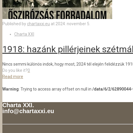
Published by
chartaxxi.eu
at
2024. november 5.
Charta XXI
1918: hazánk pillérjeinek szétmá
Nincs semmi különös indok, hogy most, 2024 tél elején felidézzük 191
Do you like it?
0
Read more
Warning
: Trying to access array offset on null in
/data/6/2/62890044
Charta XXI.
info@chartaxxi.eu