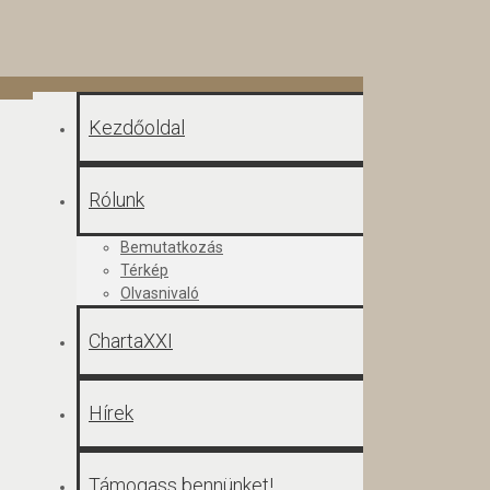
Kezdőoldal
Rólunk
Bemutatkozás
Térkép
Olvasnivaló
ChartaXXI
Hírek
Támogass bennünket!