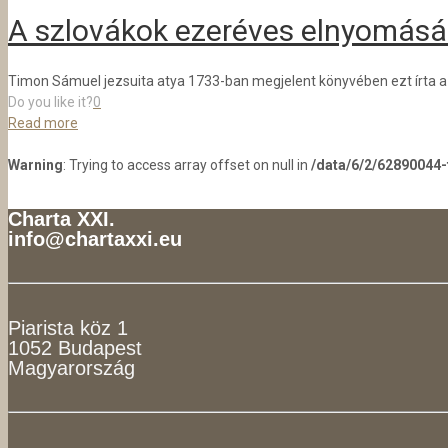
A szlovákok ezeréves elnyomás
Timon Sámuel jezsuita atya 1733-ban megjelent könyvében ezt írta a s
Do you like it?
0
Read more
Warning
: Trying to access array offset on null in
/data/6/2/62890044
Charta XXI.
info@chartaxxi.eu
Piarista köz 1
1052 Budapest
Magyarország