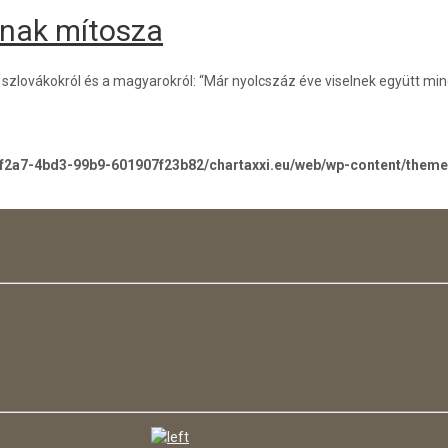
ának mítosza
zlovákokról és a magyarokról: “Már nyolcszáz éve viselnek együtt minde
-f2a7-4bd3-99b9-601907f23b82/chartaxxi.eu/web/wp-content/them