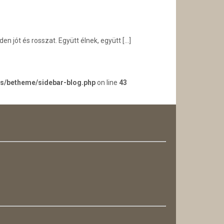
n jót és rosszat. Együtt élnek, együtt
[…]
es/betheme/sidebar-blog.php
on line
43