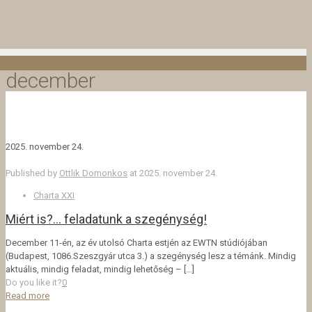
december
2025. november 24.
Published by
Ottlik Domonkos
at
2025. november 24.
Charta XXI
Miért is?… feladatunk a szegénység!
December 11-én, az év utolsó Charta estjén az EWTN stúdiójában
(Budapest, 1086.Szeszgyár utca 3.) a szegénység lesz a témánk. Mindig
aktuális, mindig feladat, mindig lehetőség –
[…]
Do you like it?
0
Read more