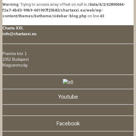
Warning
: Trying to access array offset on null in
/data/6/2/62890044-
f2a7-4bd3-99b9-601907f23b82/chartaxxi.eu/web/wp-
content/themes/betheme/sidebar-blog.php
on line
43
Charta XXI.
info@chartaxxi.eu
Piarista köz 1
1052 Budapest
Magyarország
Youtube
Facebook