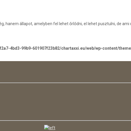
hanem állapot, amelyben fel lehet őrlődni, el lehet pusztulni, de ami ú
-f2a7-4bd3-99b9-601907f23b82/chartaxxi.eu/web/wp-content/them