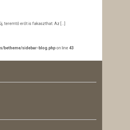
j, teremtő erőt is fakaszthat. Az
[…]
es/betheme/sidebar-blog.php
on line
43