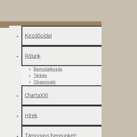
Kezdőoldal
Rólunk
Bemutatkozás
Térkép
Olvasnivaló
ChartaXXI
Hírek
Támogass bennünket!