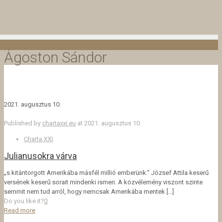
Ágoston Sándor
2021. augusztus 10.
Published by
chartaxxi.eu
at
2021. augusztus 10.
Charta XXI
Julianusokra várva
„s kitántorgott Amerikába másfél millió emberünk.” József Attila keserű
versének keserű sorait mindenki ismeri. A közvélemény viszont szinte
semmit nem tud arról, hogy nemcsak Amerikába mentek
[…]
Do you like it?
0
Read more