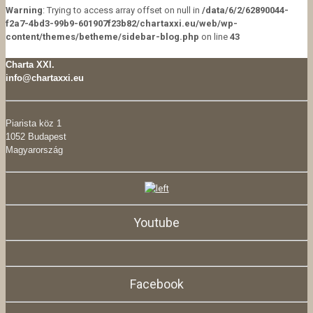
Warning
: Trying to access array offset on null in
/data/6/2/62890044-
f2a7-4bd3-99b9-601907f23b82/chartaxxi.eu/web/wp-
content/themes/betheme/sidebar-blog.php
on line
43
Charta XXI.
info@chartaxxi.eu
Piarista köz 1
1052 Budapest
Magyarország
Youtube
Facebook