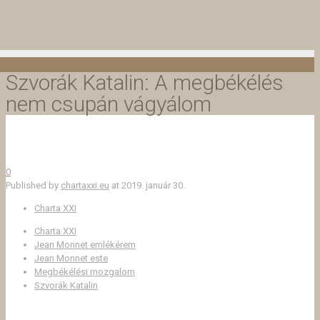
Szvorák Katalin: A megbékélés
nem csupán vágyálom
0
Published by
chartaxxi.eu
at
2019. január 30.
Charta XXI
Charta XXI
Jean Monnet emlékérem
Jean Monnet este
Megbékélési mozgalom
Szvorák Katalin