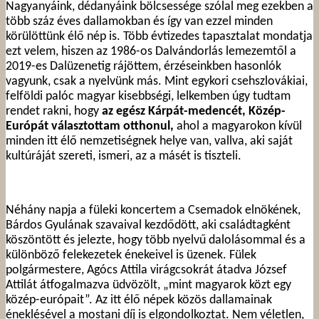
Nagyanyáink, dédanyáink bölcsessége szólal meg ezekben a
több száz éves dallamokban és így van ezzel minden
körülöttünk élő nép is. Több évtizedes tapasztalat mondatja
ezt velem, hiszen az 1986-os Dalvándorlás lemezemtől a
2019-es Dalüzenetig rájöttem, érzéseinkben hasonlók
vagyunk, csak a nyelvünk más. Mint egykori csehszlovákiai,
felföldi palóc magyar kisebbségi, lelkemben úgy tudtam
rendet rakni, hogy
az egész Kárpát-medencét, Közép-
Európát választottam otthonul,
ahol a magyarokon kívül
minden itt élő nemzetiségnek helye van, vallva, aki saját
kultúráját szereti, ismeri, az a másét is tiszteli.
Néhány napja a füleki koncertem a Csemadok elnökének,
Bárdos Gyulának szavaival kezdődött, aki családtagként
köszöntött és jelezte, hogy több nyelvű dalolásommal és a
különböző felekezetek énekeivel is üzenek. Fülek
polgármestere, Agócs Attila virágcsokrát átadva József
Attilát átfogalmazva üdvözölt, „mint magyarok közt egy
közép-európait”. Az itt élő népek közös dallamainak
éneklésével a mostani díj is elgondolkoztat. Nem véletlen,