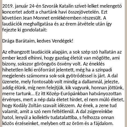
2019. január 24-én Szvorák Katalin szívet-lelket melengető
koncertet adott a chartánk havi összejövetelén. Ezt
követően Jean Monnet emlékéremben részesült. A
laudációk meghallgatása és az érem átvétele után így
fejezte ki gondolatait:
Drága Barátaim, kedves Vendégek!
Az elhangzott laudációk alapján, a sok szép szó hallatán az
ember kezdi elhinni, hogy gazdag életút van mögötte, ami
bizony, sokszor göröngyös ösvény volt. Az éneklés
hihetetlen lelki erőforrást jelentett, még ha a színpadi
megjelenés számomra sok-sok gyötrődéssel is járt. A dal
üzenete, mely fontosabb volt mindig a dallamnál, jelezte,
addig élünk, míg nem felejtjük, kik vagyunk, honnan jöttünk,
merre tartunk… Ez itt Közép-Európánkban hatványozottan
érvényes, mert a nép dala életet hirdet, el nem múló életet,
hogy Kodály Zoltán szavait idézzem. Az ének, a zene tud
valamit, amit a szó nem feltétlenül. A dal zsigereinkbe
hatol, lenyúl a kollektív tudatalattiba, s felhozza onnan
közös érzéseinket, melyben ott az öröm és a fájdalom.