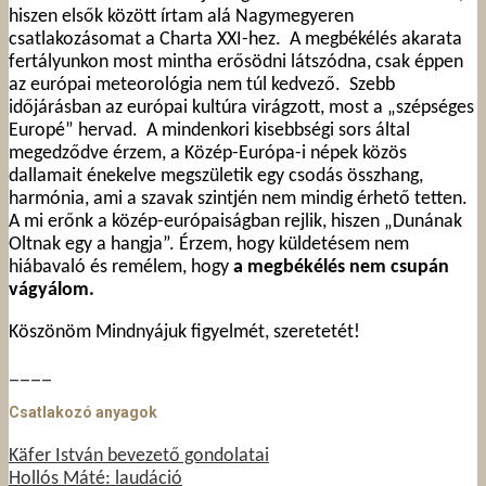
hiszen elsők között írtam alá Nagymegyeren
csatlakozásomat a Charta XXI-hez. A megbékélés akarata
fertályunkon most mintha erősödni látszódna, csak éppen
az európai meteorológia nem túl kedvező. Szebb
időjárásban az európai kultúra virágzott, most a „szépséges
Europé” hervad. A mindenkori kisebbségi sors által
megedződve érzem, a Közép-Európa-i népek közös
dallamait énekelve megszületik egy csodás összhang,
harmónia, ami a szavak szintjén nem mindig érhető tetten.
A mi erőnk a közép-európaiságban rejlik, hiszen „Dunának
Oltnak egy a hangja”. Érzem, hogy küldetésem nem
hiábavaló és remélem, hogy
a megbékélés nem csupán
vágyálom.
Köszönöm Mindnyájuk figyelmét, szeretetét!
____
Csatlakozó anyagok
Käfer István bevezető gondolatai
Hollós Máté: laudáció