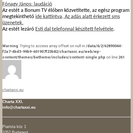
Fónagy János: laudáció
Az estét a Bonum TV élőben közvetítette, az egész program
megtekinthető
ide kattintva
.
Az adás alatt érkezett sms
üzenetek.
Az estét lezáró
Esti dal telefonnal készített felvétele
.
Warning
: Trying to access array offset on null in
/data/6/2/62890044-
f2a7-4bd3-99b9-601907f23b82/chartaxxi.eu/web/wp-
content/themes/betheme/includes/content-single.php
on line
261
chartaxxi.eu
Charta XXI.
info@chartaxxi.eu
Piarista köz 1
1052 Budapest