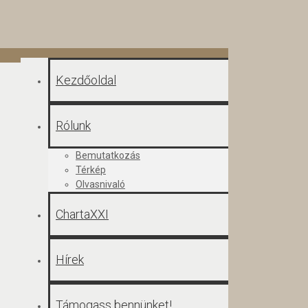
Kezdőoldal
Rólunk
Bemutatkozás
Térkép
Olvasnivaló
ChartaXXI
Hírek
Támogass bennünket!