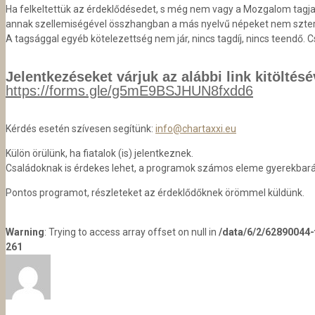
Ha felkeltettük az érdeklődésedet, s még nem vagy a Mozgalom tagja, 
annak szellemiségével összhangban a más nyelvű népeket nem sztere
A tagsággal egyéb kötelezettség nem jár, nincs tagdíj, nincs teendő. Cs
Jelentkezéseket várjuk az alábbi link kitöltésé
https://forms.gle/g5mE9BSJHUN8fxdd6
Kérdés esetén szívesen segítünk:
info@chartaxxi.eu
Külön örülünk, ha fiatalok (is) jelentkeznek.
Családoknak is érdekes lehet, a programok számos eleme gyerekbará
Pontos programot, részleteket az érdeklődőknek örömmel küldünk.
Warning
: Trying to access array offset on null in
/data/6/2/62890044
261