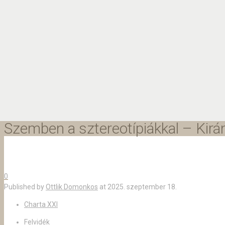
Szemben a sztereotípiákkal – Kirá
0
Published by
Ottlik Domonkos
at
2025. szeptember 18.
Charta XXI
Felvidék