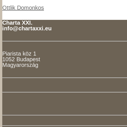
Ottlik Domonkos
Charta XXI.
info@chartaxxi.eu
Piarista köz 1
1052 Budapest
Magyarország