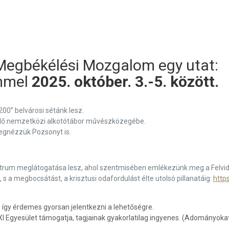
 Megbékélési Mozgalom egy utat:
ímmel
2025. október. 3.-5. között.
00” belvárosi sétánk lesz.
elő nemzetközi alkotótábor művészközegébe.
 megnézzük Pozsonyt is.
trum meglátogatása lesz, ahol szentmisében emlékezünk meg a Felvid
 s a megbocsátást, a krisztusi odafordulást élte utolsó pillanatáig:
http
, így érdemes gyorsan jelentkezni a lehetőségre.
XXI Egyesület támogatja, tagjainak gyakorlatilag ingyenes. (Adományoka