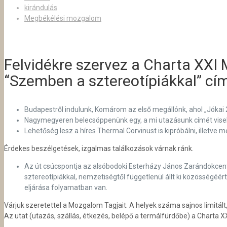
kirándulás
Megbékélési mozgalom
Felvidékre szervez a Charta XXI
“Szemben a sztereotípiákkal” c
Budapestről indulunk, Komárom az első megállónk, ahol „Jókai 2
Nagymegyeren belecsöppenünk egy, a mi utazásunk címét vis
Lehetőség lesz a híres Thermal Corvinust is kipróbálni, illetve
Érdekes beszélgetések, izgalmas találkozások várnak ránk.
Az út csúcspontja az alsóbodoki Esterházy János Zarándokcen
sztereotípiákkal, nemzetiségtől függetlenül állt ki közösségéért,
eljárása folyamatban van.
Várjuk szeretettel a Mozgalom Tagjait. A helyek száma sajnos limitált
Az utat (utazás, szállás, étkezés, belépő a termálfürdőbe) a Charta 