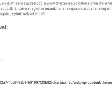
ennél mi sem egyszerűbb: a www.chartaxxi.eu oldalon elolvasd el a Meg
otípiák láncaival megkötve nézed, hanem kapcsolataidban mindig a m
upán… nyitott szívvel élni 🙂
vel:
t.
-f2a7-4bd3-99b9-601907f23b82/chartaxxi.eu/web/wp-content/theme