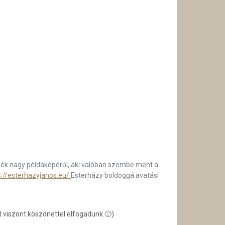
ék nagy példaképéről, aki valóban szembe ment a
s://esterhazyjanos.eu/
Esterházy boldoggá avatási
t viszont köszönettel elfogadunk.🙂)