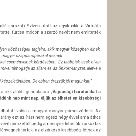
ló sorozat) Szíven ütött az egyik cikk: a Virtuális
eltette, furcsa módon a szerző nevét nem említették
lyan közösségek tagjaira, akik magyar közegben élnek,
kon magyar szappanoperákat néznek.
itikai eseményeinek kérdésében. Ez utóbbiak csak olyan
 mivel támogatja az állam és az önkormányzat, illetve a
 mi képzeletünkben. De ebben érezzük jól magunkat.”
 cikk alábbi gondolatára: „
Vajdasági barátainkat a
dünk nap mint nap, éljük az élhetetlen kisebbségi
t adhatott volna a magyar-magyar párbeszédnek. Az
 Sarány ezt az írást nem egész négy évvel ama átkos
ülvevő nemzettől pedig amennyire lehet ők zárkóztak
 lényegnek tartok: az elzárkózó kisebbségi létnek az