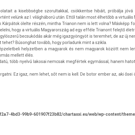
ait a kisebbségbe szorultakkal, csökkentse hibáit, próbálja jóvá t
rtént velünk az I. világháború után. Ettől talán most élhetőbb a virtuá
nek Kárpátok ölelte részén, mintha Trianon nem is lett volna? Másképp
lelni, hogy a virtuális Magyarország ad egy efféle Trianont felejtő éle
 kagylószerű becsukódás akár még igazgyöngyöt is teremhet, de az új 
it tehet? Búsonghat tovább, hogy porladunk mint a szikla.
 képzeletbeli helyzetben a magyarok és nem magyarok között nem len
ymás mellett élés.
datú, több nyelvű lakosai nemcsak megfértek egymással, hanem hatott
atni. Ez igaz, nem lehet, sőt nem is kell. De botor ember az, aki ősei 
-f2a7-4bd3-99b9-601907f23b82/chartaxxi.eu/web/wp-content/theme