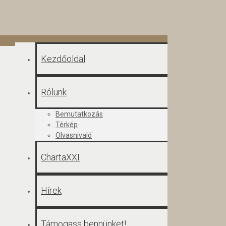
Kezdőoldal
Rólunk
Bemutatkozás
Térkép
Olvasnivaló
ChartaXXI
Hírek
Támogass bennünket!