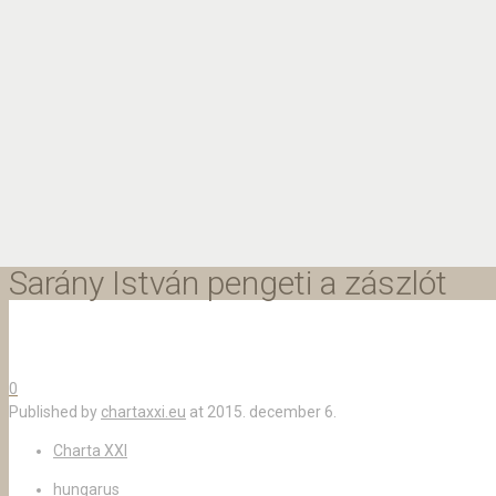
Sarány István pengeti a zászlót
0
Published by
chartaxxi.eu
at
2015. december 6.
Charta XXI
hungarus