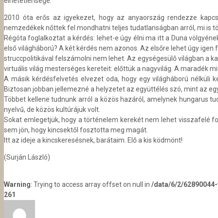
élhetetlensége.
2010 óta erős az igyekezet, hogy az anyaország rendezze kapcsolat
nemzedékek nőttek fel mondhatni teljes tudatlanságban arról, mi is tö
Régóta foglalkoztat a kérdés: lehet-e úgy élni ma itt a Duna völgyé
első világháború? A két kérdés nem azonos. Az elsőre lehet úgy igen fe
struccpolitikával felszámolni nem lehet. Az egységesülő világban a
virtuális világ mesterséges kereteit: előttük a nagyvilág. A maradék m
A másik kérdésfelvetés elvezet oda, hogy egy világháború nélküli
Biztosan jobban jellemezné a helyzetet az együttélés szó, mint az eg
Többet kellene tudnunk arról a közös hazáról, amelynek hungarus tu
nyelvű, de közös kultúrájuk volt.
Sokat emlegetjük, hogy a történelem kerekét nem lehet visszafelé forg
sem jön, hogy kincsektől fosztotta meg magát.
Itt az ideje a kincskeresésnek, barátaim. Elő a kis ködmönt!
(Surján László)
Warning
: Trying to access array offset on null in
/data/6/2/62890044
261