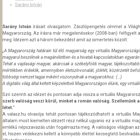
Sarány István
Sarány István
írásait olvasgatom. Zászlópengetés címmel a Világhír
Magyarország. Az írásra
már megjelenésekor (2008-ban) felfigyelt a
meg. Idézem azt a három bekezdést amit az ismertetés közölt:
„A Magyarország határain túl élő magyarság egy virtuális Magyarország
magyarul beszélnek a magánéletben és a hivatali kapcsolatokban egyará
Tehát a vajdasági magyar, akárcsak a székelyföldi magyar, tájékozottabb
mértékben érdeklik, amennyiben életszínvonalát, jólétét, közérzetét befo
többségi nemzet tagjai miként viszonyulnak a magyarokhoz. (…)
A digitális világ által keltett képzeletbeli Magyarországon élünk, egy vi
Szó szerinti az idézet és pontosan adja vissza a virtuális Magyarors
szerb valóság veszi körül, minket a román valóság. Szellemünk a
létet.
”
A valasz.hu olvasója tehát pontosan tájékozódhatott a virtuális 
általam most kiemelten idézett rész nélkül ugyanis ez a virtuális m
emlékű népszavazás után fogalmazta meg. A valóságos világban az an
el, hiszen védekezni kellett a könnyebb élettel kecsegtető beolvadá