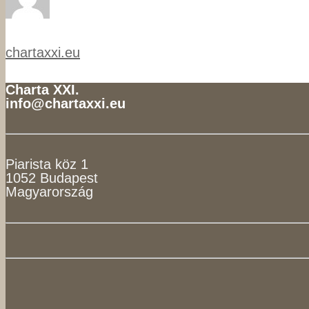
chartaxxi.eu
Charta XXI.
info@chartaxxi.eu
Piarista köz 1
1052 Budapest
Magyarország