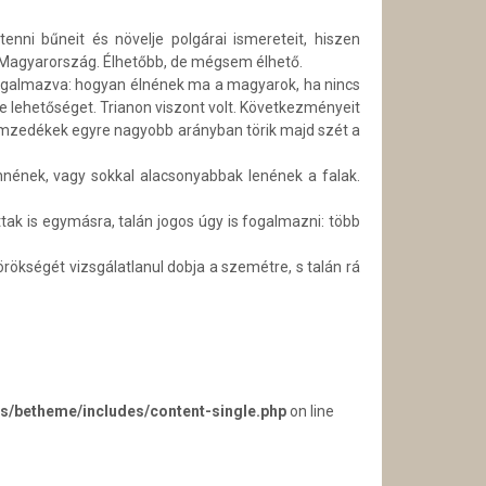
enni bűneit és növelje polgárai ismereteit, hiszen
lis Magyarország. Élhetőbb, de mégsem élhető.
 fogalmazva: hogyan élnének ma a magyarok, ha nincs
tre lehetőséget. Trianon viszont volt. Következményeit
nemzedékek egyre nagyobb arányban törik majd szét a
nének, vagy sokkal alacsonyabbak lenének a falak.
ak is egymásra, talán jogos úgy is fogalmazni: több
örökségét vizsgálatlanul dobja a szemétre, s talán rá
s/betheme/includes/content-single.php
on line