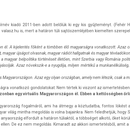
név kiadó 2011-ben adott belőlük ki egy kis gyűjteményt. (Fehér Hol
 valasz.hu is, mert a határon túli sajtószemléjében kiemelten szerep
on él. A kijelentés főként a tömbben élő magyarságra vonatkozott. Azaz o
nt, magyar újságot olvasnak, magyar rádiót hallgatnak és magyar tévéadó
 a magyar belpolitika történéseit illetően, mint Szerbia vagy Románia pol
lyásolják. Azaz növekszik-e a nyugdíja, milyen mértékű a munkanélküliség,
rtuális Magyarországon. Azaz egy olyan országban, amely nem létezik, csak a
zágra vonatkozó gondolatokat. Nem tértek ki viszont az ismertetésben a
zonban egy virtuális Magyarországon él. Ebben a kettősségben őrlő
Magyarország fogalmáról, ami ha átmegy a köztudatba, fontos lökés
agyar világ mintha megoldás is volna bajainkra. Nem feledhetjük, hogy
yaország elfordult a határon túliaktól, a többséget alkotó, őket kör
s ellen. De ez nem megoldás. Kimaradt az akkori ismertetésből, amit a