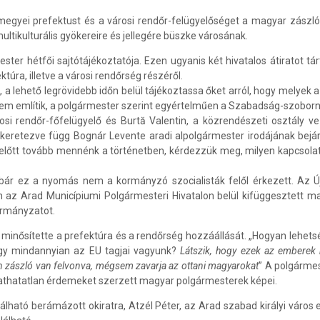
egyei prefektust és a városi rendőr-felügyelőséget a magyar zászló
ltikulturális gyökereire és jellegére büszke városának.
er hétfői sajtótájékoztatója. Ezen ugyanis két hivatalos átiratot t
úra, illetve a városi rendőrség részéről.
 lehető legrövidebb időn belül tájékoztassa őket arról, hogy melyek a
nem említik, a polgármester szerint egyértelműen a Szabadság-szoborna
i rendőr-főfelügyelő és Burtă Valentin, a közrendészeti osztály ve
eretezve függ Bognár Levente aradi alpolgármester irodájának bejára
. Mielőtt tovább mennénk a történetben, kérdezzük meg, milyen kapcsol
bár ez a nyomás nem a kormányzó szocialisták felől érkezett. Az Ú
n az Arad Municípiumi Polgármesteri Hivatalon belül kifüggesztett m
kormányzatot.
nősítette a prefektúra és a rendőrség hozzáállását. „Hogyan lehetsé
hogy mindannyian az EU tagjai vagyunk?
Látszik, hogy ezek az emberek 
n zászló van felvonva, mégsem zavarja az ottani magyarokat
” A polgármes
itathatatlan érdemeket szerzett magyar polgármesterek képei.
lálható berámázott okiratra, Atzél Péter, az Arad szabad királyi váro