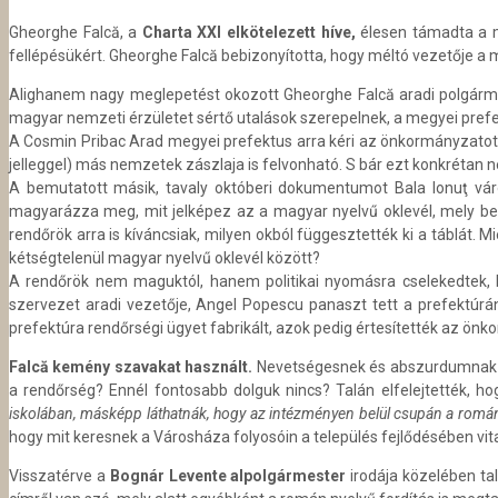
Gheorghe Falcă, a
Charta XXI elkötelezett híve,
élesen támadta a m
fellépésükért.
Gheorghe Falcă bebizonyította, hogy méltó vezetője a mu
Alighanem nagy meglepetést okozott Gheorghe Falcă aradi polgármest
magyar nemzeti érzületet sértő utalások szerepelnek, a megyei prefekt
A Cosmin Pribac Arad megyei prefektus arra kéri az önkormányzatot, a
jelleggel) más nemzetek zászlaja is felvonható. S bár ezt konkrétan 
A bemutatott másik, tavaly októberi dokumentumot Bala Ionuţ város
magyarázza meg, mit jelképez az a magyar nyelvű oklevél, mely bek
rendőrök arra is kíváncsiak, milyen okból függesztették ki a táblát
kétségtelenül magyar nyelvű oklevél között?
A rendőrök nem maguktól, hanem politikai nyomásra cselekedtek, 
szervezet aradi vezetője, Angel Popescu panaszt tett a prefektúrá
prefektúra rendőrségi ügyet fabrikált, azok pedig értesítették az ön
Falcă kemény szavakat használt.
Nevetségesnek és abszurdumnak mi
a rendőrség? Ennél fontosabb dolguk nincs? Talán elfelejtették, 
iskolában, másképp láthatnák, hogy az intézményen belül csupán a romá
hogy mit keresnek a Városháza folyosóin a település fejlődésében v
Visszatérve a
Bognár Levente alpolgármester
irodája közelében ta