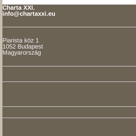
Charta XXI.
info@chartaxxi.eu
Piarista köz 1
1052 Budapest
Magyarország