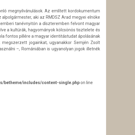
sonló megnyilvánulások. Az említett kordokumentum
 Az alpolgármester, aki az RMDSZ Arad megyei elnöke
ptemberi tanévnyitón a díszteremben felvont magyar
lve a kultúrák, hagyományok kölcsönös tisztelete és
kola fontos pillére a magyar identitástudat ápolásának
 megszerzett jogainkat, ugyanakkor Semjén Zsolt
ználni –, Romániában is ugyanolyan jogok illetnék
s/betheme/includes/content-single.php
on line