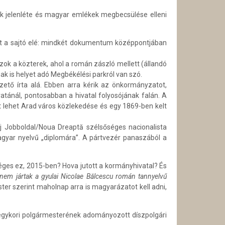
k jelenléte és magyar emlékek megbecsülése elleni
árt a sajtó elé: mindkét dokumentum középpontjában
zok a közterek, ahol a román zászló mellett (állandó
k is helyet adó Megbékélési parkról van szó.
zető írta alá. Ebben arra kérik az önkormányzatot,
tánál, pontosabban a hivatal folyosójának falán. A
at lehet Arad város közlekedése és egy 1869-ben kelt
j Jobboldal/Noua Dreaptă szélsőséges nacionalista
agyar nyelvű „diplomára”. A pártvezér panaszából a
ges ez, 2015-ben? Hova jutott a kormányhivatal? És
nem jártak a gyulai Nicolae Bălcescu román tannyelvű
ter szerint maholnap arra is magyarázatot kell adni,
s egykori polgármesterének adományozott díszpolgári