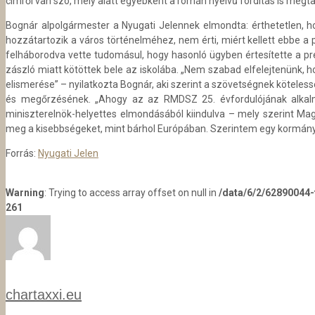
címről van szó, mely alatt egyébként a román nyelvű fordítás is megta
Bognár alpolgármester a Nyugati Jelennek elmondta: érthetetlen, 
hozzátartozik a város történelméhez, nem érti, miért kellett ebbe a
felháborodva vette tudomásul, hogy hasonló ügyben értesítette a p
zászló miatt kötöttek bele az iskolába. „Nem szabad elfelejtenünk, 
elismerése” – nyilatkozta Bognár, aki szerint a szövetségnek kötelessé
és megőrzésének. „Ahogy az az RMDSZ 25. évfordulójának alkalm
miniszterelnök-helyettes elmondásából kiindulva – mely szerint M
meg a kisebbségeket, mint bárhol Európában. Szerintem egy kormány
Forrás:
Nyugati Jelen
Warning
: Trying to access array offset on null in
/data/6/2/62890044
261
chartaxxi.eu