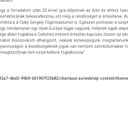
lálható.
hogy a forradalom után 25 évvel újra előjönnek az ilyen és ehhez ha
 prefektúrának beleavatkoznia, sőt még a rendőrséget is értesítenie.
refektúra a Csiky Gergely Főgimnáziumot is. Egészen pontosan a sze
hogy mindannyian egy olyan Európa tagjai vagyunk, melynek egyik alape
ge állást foglalnia a Csikyhez intézett értesítés kapcsán, hiszen az is
ából Kolozsvárott elhangzott, nekünk kötelességünk megtartanunk
agyarországon a kisebbségeknek joguk van nemzeti szimbólumaikat has
megbízottnak nem ezzel kellene foglalkoznia.”
-f2a7-4bd3-99b9-601907f23b82/chartaxxi.eu/web/wp-content/theme