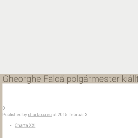
Gheorghe Falcă polgármester kiáll
0
Published by
chartaxxi.eu
at
2015. február 3.
Charta XXI