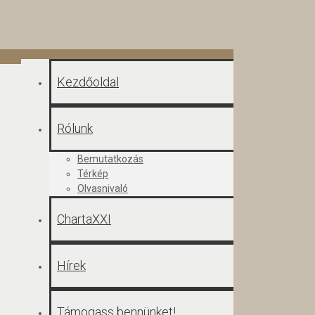
Kezdőoldal
Rólunk
Bemutatkozás
Térkép
Olvasnivaló
ChartaXXI
Hírek
Támogass bennünket!