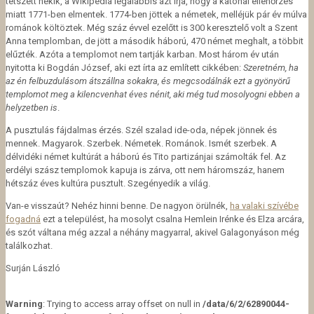
tetszett nekik, a Wikipedia legalábbis azt írja, hogy a katonai ellenőrzés
miatt 1771-ben elmentek. 1774-ben jöttek a németek, melléjük pár év múlva
románok költöztek. Még száz évvel ezelőtt is 300 keresztelő volt a Szent
Anna templomban, de jött a második háború, 470 német meghalt, a többit
elűzték. Azóta a templomot nem tartják karban. Most három év után
nyitotta ki Bogdán József, aki ezt írta az említett cikkében:
Szeretném, ha
az én felbuzdulásom átszállna sokakra, és megcsodálnák ezt a gyönyörű
templomot meg a kilencvenhat éves nénit, aki még tud mosolyogni ebben a
helyzetben is
.
A pusztulás fájdalmas érzés. Szél szalad ide-oda, népek jönnek és
mennek. Magyarok. Szerbek. Németek. Románok. Ismét szerbek. A
délvidéki német kultúrát a háború és Tito partizánjai számolták fel. Az
erdélyi szász templomok kapuja is zárva, ott nem háromszáz, hanem
hétszáz éves kultúra pusztult. Szegényedik a világ.
Van-e visszaút? Nehéz hinni benne. De nagyon örülnék,
ha valaki szívébe
fogadná
ezt a települést, ha mosolyt csalna Hemlein Irénke és Elza arcára,
és szót váltana még azzal a néhány magyarral, akivel Galagonyáson még
találkozhat.
Surján László
Warning
: Trying to access array offset on null in
/data/6/2/62890044-