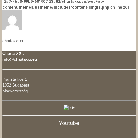
f2a7-4bd3-99b9-601907f23b82/chartaxxi.eu/web/wp-
content/themes/betheme/includes/content-single.php
on line
261
chartaxxi.eu
Charta XXI.
info@chartaxxi.eu
Piarista köz 1
1052 Budapest
Magyarország
Youtube