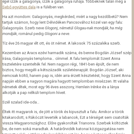
éjjel izzik a galagonya, izzik a galagonya ruhája. Többeknek talán még a
Sebő együttes dala
is a fülében van.
Ha azt mondom: Galagonyás, megkérded, miért a nagy kezdőbetű? Nem
tartjuk számon, hogy lent Délvidéken Pancsovához közel van egy falu:
Galagonyás. Szerb neve
Glogonj
, németül
Glogau-nak mondják, ha még
mondják
, románul pedig
Glogoni a neve.
Tíz éve 26 magyar élt ott, és öt német. A lakosok 75 százaléka szerb.
Kezemben az Aracs ezévi harmadik száma, és benne Bogdán József szép
írása, Galagonyás temploma… címmel. A falu templomát Szent Anna
tiszteletére szentelték fel. Nem nagyon régi, 1841-ben épült, de nem
biztos, hogy megéli a kétszázadik születésnapját. Bogdán József, aki
nemcsak költő, hanem pap is, idén arra érzett késztetést, hogy Szent Anna
napján ebben a nagyon magára hagyott templomban misézzen. Itt valaha
németek éltek, most egy 96 éves asszony, Hemlein Irénke és a lánya
alkotják a pap nélküli templom híveit.
Szél szalad ide-oda…
Éltek itt magyarok is, de jött a török és kipusztult a falu. Amikor a török
kitakarodott, s Rákóczit leverték a labancok, Ezt a térséget sem csatolták
vissza Magyarországhoz. Előre gyakoroltak Trianonra. Szerbek költöztek
be, de nem soká maradtak. A határőrvidék katonai közigazgatása nem