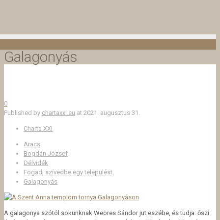
Galagonyás
0
Published by
chartaxxi.eu
at
2021. augusztus 31.
Charta XXI
Aracs
Bogdán József
Délvidék
Fogadj szívedbe egy települést
Galagonyás
A galagonya szótól sokunknak Weöres Sándor jut eszébe, és tudja: őszi