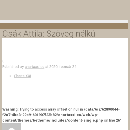
Csák Attila: Szöveg nélkül
0
Published by
chartaxxi.eu
at
2020. február 24.
Charta XXI
Warning
: Trying to access array offset on null in
/data/6/2/62890044-
f2a7-4bd3-99b9-601907f23b82/chartaxxi.eu/web/wp-
content/themes/betheme/includes/content-single.php
on line
261