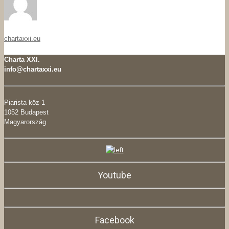
chartaxxi.eu
Charta XXI.
info@chartaxxi.eu
Piarista köz 1
1052 Budapest
Magyarország
Youtube
Facebook