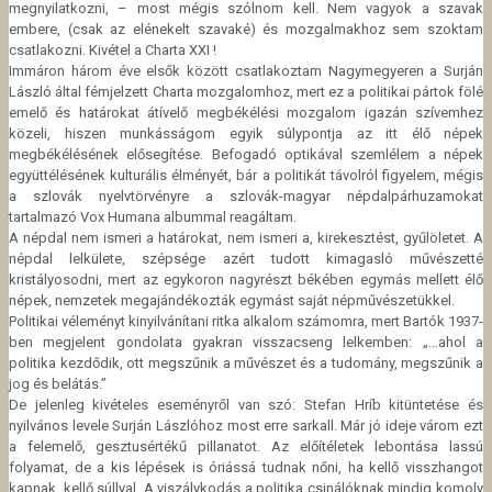
megnyilatkozni, – most mégis szólnom kell. Nem vagyok a szavak
embere, (csak az elénekelt szavaké) és mozgalmakhoz sem szoktam
csatlakozni. Kivétel a Charta XXI !
Immáron három éve elsők között csatlakoztam Nagymegyeren a Surján
László által fémjelzett Charta mozgalomhoz, mert ez a politikai pártok fölé
emelő és határokat átívelő megbékélési mozgalom igazán szívemhez
közeli, hiszen munkásságom egyik súlypontja az itt élő népek
megbékélésének elősegítése.
Befogadó optikával szemlélem a népek
együttélésének kulturális élményét, bár a politikát távolról figyelem, mégis
a szlovák nyelvtörvényre a szlovák-magyar népdalpárhuzamokat
tartalmazó Vox Humana albummal reagáltam.
A népdal nem ismeri a határokat, nem ismeri a, kirekesztést, gyűlöletet. A
népdal lelkülete, szépsége azért tudott kimagasló művészetté
kristályosodni, mert az egykoron nagyrészt békében egymás mellett élő
népek, nemzetek megajándékozták egymást saját népművészetükkel.
Politikai véleményt kinyilvánítani ritka alkalom számomra, mert Bartók 1937-
ben megjelent gondolata gyakran visszacseng lelkemben: „…ahol a
politika kezdődik, ott megszűnik a művészet és a tudomány, megszűnik a
jog és belátás.”
De jelenleg kivételes eseményről van szó: Stefan Hríb kitüntetése és
nyilvános levele Surján Lászlóhoz most erre sarkall. Már jó ideje várom ezt
a felemelő, gesztusértékű pillanatot. Az előítéletek lebontása lassú
folyamat, de a kis lépések is óriássá tudnak nőni, ha kellő visszhangot
kapnak, kellő súllyal. A viszálykodás a politika csinálóknak mindig komoly