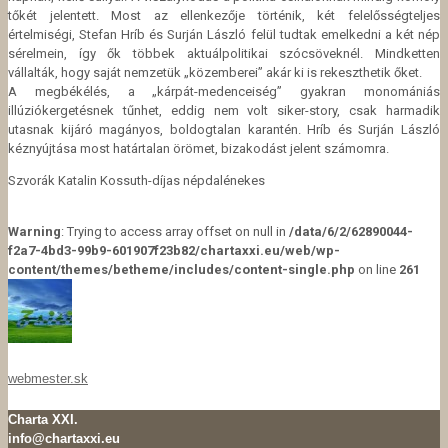
tőkét jelentett. Most az ellenkezője történik, két felelősségteljes
értelmiségi, Stefan Hríb és Surján László felül tudtak emelkedni a két nép
sérelmein, így ők többek aktuálpolitikai szócsöveknél. Mindketten
vállalták, hogy saját nemzetük „közemberei” akár ki is rekeszthetik őket.
A megbékélés, a „kárpát-medenceiség” gyakran monomániás
illúziókergetésnek tűnhet, eddig nem volt siker-story, csak harmadik
utasnak kijáró magányos, boldogtalan karantén. Hríb és Surján László
kéznyújtása most határtalan örömet, bizakodást jelent számomra.
Szvorák Katalin Kossuth-díjas népdalénekes
Warning
: Trying to access array offset on null in
/data/6/2/62890044-
f2a7-4bd3-99b9-601907f23b82/chartaxxi.eu/web/wp-
content/themes/betheme/includes/content-single.php
on line
261
webmester.sk
Charta XXI.
info@chartaxxi.eu