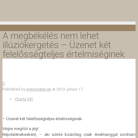
A megbékélés nem lehet
illúziókergetés – Üzenet két
felelősségteljes értelmiséginek
0
Published by
webmester.sk
at
2013. június 17.
Charta XXI
– Üzenet két felelősségteljes értelmiséginek-
Végre megtört a jég!
Népdalénekesként, – aki szinte kizárólag csak énekhanggal szoktam