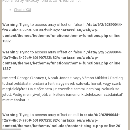
Published by
Mikóczy Ilona
at
2014. február 17.
Charta XXI
Warning
: Trying to access array offset on false in
/data/6/2/62890044-
f2a7-4bd3-99b9-601907f23b82/chartaxxi.eu/web/wp-
content/themes/betheme/functions/theme-functions.php
on line
1332
Warning
: Trying to access array offset on false in
/data/6/2/62890044-
f2a7-4bd3-99b9-601907f23b82/chartaxxi.eu/web/wp-
content/themes/betheme/functions/theme-functions.php
on line
1337
Ismered George Clooney-t, Norah Jones-t, vagy Vámos Miklóst? Esetleg
tudnál példákat mondani a fenti nagy nevek szlovák, horvát, vagy szerb
megfelelőjére? Ha elsőre nem jut eszedbe semmi, nem baj. Nekünk se
jutott. Pedig mennyivel jobban kellene ismernünk „telekszomszédainkat”,
mint másokat…!
Warning
: Trying to access array offset on null in
/data/6/2/62890044-
f2a7-4bd3-99b9-601907f23b82/chartaxxi.eu/web/wp-
content/themes/betheme/includes/content-single.php
on line
261