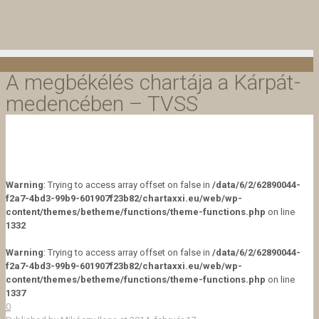
A megbékélés chartája a Kárpát-
medencében – TVSS
Warning
: Trying to access array offset on false in
/data/6/2/62890044-
f2a7-4bd3-99b9-601907f23b82/chartaxxi.eu/web/wp-
content/themes/betheme/functions/theme-functions.php
on line
1332
Warning
: Trying to access array offset on false in
/data/6/2/62890044-
f2a7-4bd3-99b9-601907f23b82/chartaxxi.eu/web/wp-
content/themes/betheme/functions/theme-functions.php
on line
1337
0