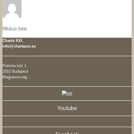
Mikóczy Ilona
Charta XXI.
info@chartaxxi.eu
Piarista köz 1
1052 Budapest
Magyarország
Youtube