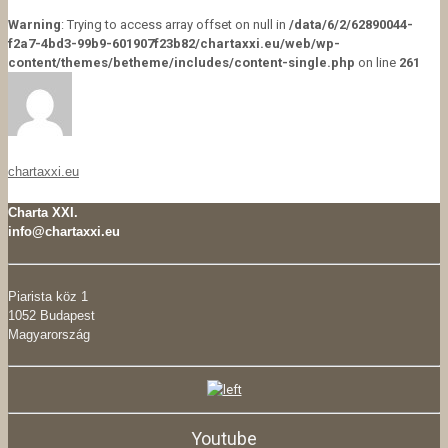
Warning
: Trying to access array offset on null in
/data/6/2/62890044-
f2a7-4bd3-99b9-601907f23b82/chartaxxi.eu/web/wp-
content/themes/betheme/includes/content-single.php
on line
261
chartaxxi.eu
Charta XXI.
info@chartaxxi.eu
Piarista köz 1
1052 Budapest
Magyarország
Youtube