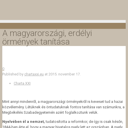
A magyarországi, erdélyi
örmények tanítása
0
Published by
chartaxxi.eu
at
2015. november 17.
Charta XXI
Mint annyi mindenről, a magyarországi örményekről is keveset tud a hazai
közvélemény. Létüknek és öntudatuknak fontos tanítása van számunkra, a
Megbékélés Szabadegyetemén azért foglalkoztunk velük.
Nyelvében él a nemzet,
tudatosította a reformkor, de így is csak későn,
1844-ben érte el, hogy a magyar hivatalos nyelv lett az országban. A nyelv