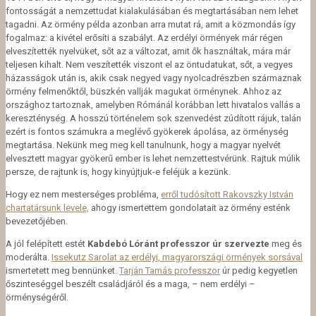
fontosságát a nemzettudat kialakulásában és megtartásában nem lehet
tagadni. Az örmény példa azonban arra mutat rá, amit a közmondás így
fogalmaz: a kivétel erősíti a szabályt. Az erdélyi örmények már régen
elveszítették nyelvüket, sőt az a változat, amit ők használtak, mára már
teljesen kihalt. Nem veszítették viszont el az öntudatukat, sőt, a vegyes
házasságok után is, akik csak negyed vagy nyolcadrészben származnak
örmény felmenőktől, büszkén vallják magukat örménynek. Ahhoz az
országhoz tartoznak, amelyben Rómánál korábban lett hivatalos vallás a
kereszténység. A hosszú történelem sok szenvedést zúdított rájuk, talán
ezért is fontos számukra a meglévő gyökerek ápolása, az örménység
megtartása. Nekünk meg meg kell tanulnunk, hogy a magyar nyelvét
elvesztett magyar gyökerű ember is lehet nemzettestvérünk. Rajtuk múlik
persze, de rajtunk is, hogy kinyújtjuk-e feléjük a kezünk.
Hogy ez nem mesterséges probléma,
erről tudósított Rakovszky István
chartatársunk levele,
ahogy ismertettem gondolatait az örmény esténk
bevezetőjében.
A jól felépített estét
Kabdebó Lóránt professzor úr szervezte
meg és
moderálta.
Issekutz Sarolat az erdélyi, magyarországi örmények sorsával
ismertetett meg bennünket.
Tarján Tamás professzor
úr pedig kegyetlen
őszinteséggel beszélt családjáról és a maga, – nem erdélyi –
örménységéről.