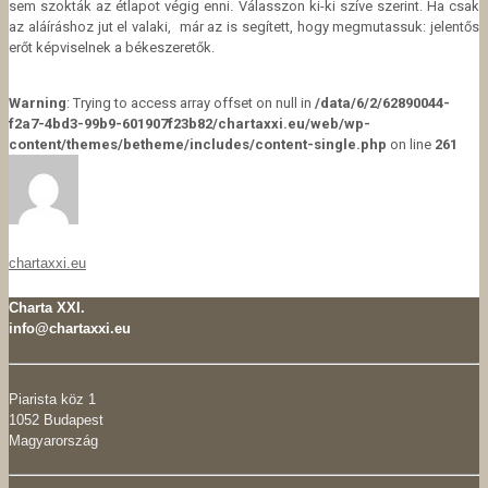
sem szokták az étlapot végig enni. Válasszon ki-ki szíve szerint. Ha csak
az aláíráshoz jut el valaki, már az is segített, hogy megmutassuk: jelentős
erőt képviselnek a békeszeretők.
Warning
: Trying to access array offset on null in
/data/6/2/62890044-
f2a7-4bd3-99b9-601907f23b82/chartaxxi.eu/web/wp-
content/themes/betheme/includes/content-single.php
on line
261
chartaxxi.eu
Charta XXI.
info@chartaxxi.eu
Piarista köz 1
1052 Budapest
Magyarország