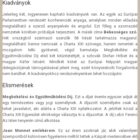
Kiadványok
Jelenleg két, ingyenesen kapható kiadványunk van. Az egyik az Európai
Parlamentben rendezett konferenciák anyaga, amelyben minden előadás
megtalálható a szerző anyanyelvén és angolul. Ezt főleg a szomszéd
nemzetek körében próbáljuk terjeszteni. A másik címe
Békességes szó
.
Hét országból származó szerzők 58 írását tartalmazza magyarul.
megtalálható benne nemcsak a Charta XXI szövege, hanem ismerteti a
mozgalom lelki gyökereit, végül bemutatja Megbékélési és
Együttműködési Díj első két kitüntetettjét, a szlovák Stefan Hríbet és a
magyar Käfer Istvánt. Mindkét kötet az Európai Néppárt magyar
delegációjának támogatásával jelent meg, ezért könyvesbolti forgalomba
nem kerülhet. A kiadványokhoz rendezvényeinken lehet hozzájutni.
Elismerések
Megbékélési és Együttműködési Díj.
Ezt a díjat évente egyszer adjuk át
egy természetes vagy jogi személynek. A díjazott személyére csak az
tehet javaslatot, aki aláírta a Charta XXI nyilatkozatot. A jelöltek közül a
Charta XXI Egyesület elnöksége választja ki a díjazottat. A díj Lebó Ferenc
Az Isten tenyerén című alkotása.
Jean Monnet emlékérem
. Ez az érem azoknak jár, akik valamilyen
szempontból különösen figyelemre méltót tettek a Kárpát-medencében élő