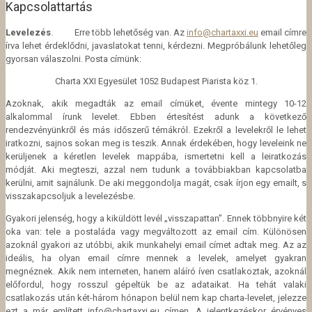
Kapcsolattartás
Levelezés
. Erre több lehetőség van. Az
info@chartaxxi.eu
email címre
írva lehet érdeklődni, javaslatokat tenni, kérdezni. Megpróbálunk lehetőleg
gyorsan válaszolni. Posta címünk:
Charta XXI Egyesület 1052 Budapest Piarista köz 1.
Azoknak, akik megadták az email címüket, évente mintegy 10-12
alkalommal írunk levelet. Ebben értesítést adunk a következő
rendezvényünkről és más időszerű témákról. Ezekről a levelekről le lehet
iratkozni, sajnos sokan meg is teszik. Annak érdekében, hogy leveleink ne
kerüljenek a kéretlen levelek mappába, ismertetni kell a leiratkozás
módját. Aki megteszi, azzal nem tudunk a továbbiakban kapcsolatba
kerülni, amit sajnálunk. De aki meggondolja magát, csak írjon egy emailt, s
visszakapcsoljuk a levelezésbe.
Gyakori jelenség, hogy a kiküldött levél „visszapattan”. Ennek többnyire két
oka van: tele a postaláda vagy megváltozott az email cím. Különösen
azoknál gyakori az utóbbi, akik munkahelyi email címet adtak meg. Az az
ideális, ha olyan email címre mennek a levelek, amelyet gyakran
megnéznek. Akik nem interneten, hanem aláíró íven csatlakoztak, azoknál
előfordul, hogy rosszul gépeltük be az adataikat. Ha tehát valaki
csatlakozás után két-három hónapon belül nem kap charta-levelet, jelezze
ezt a már említett info@chartaxxi.eu címen. A jelentkezéskor érvényes