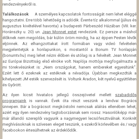
rendezvényekről is.
Találkozások
A személyes kapcsolatok fontosságát nem lehet eléggé
hangoztatni. Erre több lehetőség is adódik. Évente tíz alkalommal (július és
augusztus kivételével havonta) a budapesti Párbeszéd Házában (VIII. ker.
Horánszky u. 20) un.
Jean Monnet estet
rendezünk. Ez persze a máshol
élőknek nem megoldás, bár külön öröm mindig, ha az éppen Pesten lévők
eljönnek. Az elhangzottakat írott formában vagy videó felvételen
megjelentetjük a honlapunkon, s mostantól a Bonum TV honlapján
(bonumtv.hu) meg lehet nézni élőben és utólag is a felvételt. Jean Monnet
az Európai Bizottság első elnöke volt. Naplója mottója megfogalmazta a
mi törekvésünket is: „Nem országokat, hanem embereket egyesítünk”.
Ezért lett ő ezeknek az estéknek a névadója. Újabban megkezdtük a
kihelyezett JM esték szervezését is. Voltunk Aradon, két nyelvű együttléten
és Győrött.
Az ilyen kicsit hivatalos jellegű összejövetel mellett
szabadidős
programjaink
is vannak. Évek óta részt veszünk a lendvai Bogrács
ünnepen. Bár a bográcsot megkóstolni nemcsak aláírás ellenében lehet,
azért egy ilyen rendezvény tagtoborzásnak sem rossz. Hasonlóképp már-
már állandó szereplői vagyunk a nagymegyeri lecsófesztiválnak. Konkrét
meghívásoknak is szívesen eleget teszünk, s ezekről körlevélben és / vagy
facebookon értesülhetnek az érdeklődők.