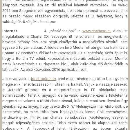
állapotot rögzítjük. Ám az idő multával lehetnek változások. Ha valaki
2011-ben Szegeden volt egyetemista, de azóta diplomát szerezve valahol
az ország másik részében dolgozik, jelezze az új helyzetet, hogy a
valóság tükröződjék a honlapon
Internet
A „zászlóshajónk” a
www.chartaxxi.eu
oldal. Itt
megtalálható a Charta XXI szövege, itt lehet aláírni, és megjelenik itt
havonta néhány írás, ami segít elmélyedni a megbékélés távolról sem
egyszerű folyamatában. A főoldalon lévő Média feliratú gomba kattintva a
Bonum TV internetes élő adását kapcsoljuk. Ez a lehetőség azért épült ki,
hogy a Bonum TV velünk kapcsolatos műsorait, például a Jean Monnet
estek közvetítését a Budapesten kívül, akár külföldön élő érdeklődők is
láthassák. Az első közvetítés 2016 áprilisában volt.
Jelen vagyunk a
facebookon is
, ahol majd minden nap több bejegyzés is
megjelenik, lehet hozzászólni, vitázni is, ha kell. Várjuk a visszajelzéseket,
a „tetszik” gombot és a megosztásokat is. FB oldalunkra csak
adminisztrátor tehet ki anyagot, de ha valaki szeretne ezen a felületen is
megosztani valamit a többi chartatárssal, küldje el emailben. Ilyenkor úgy
jelenik meg az anyag, hogy „Beküldte X. Y.” Néhányszor már előfordult, de
szeretnénk, ha minél több ilyen bejegyzésünk lenne. Sok eseménynek,
rendezvénynek, hírnek van chartás vonatkozása. Képtelenség ezeket a
maguk teljességében észlelni. Több szem többet lát alapon kell tehát
dolgoznunk. A facebookról lehet tájékozódni az éppen aktuális