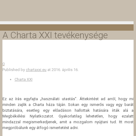
A Charta XXI tevékenysége
0
Published by
chartaxxi.eu
at
2016. április 16.
Charta XXI
Ez az írás egyfajta „használati utastás”. Áttekintést ad arról, hogy mi
minden zajlik a Charta háza táján. Sokan egy ismerős vagy egy barát
biztatására, esetleg egy előadáson hallottak
hatására írták alá a
Megbékélési Nyilatkozatot. Gyakorlatilag lehetetlen, hogy ezalatt
mindazzal megismerkedjenek, amit a mozgalom nyújtani tud. Itt most
megpróbálunk egy átfogó ismertetést adni.