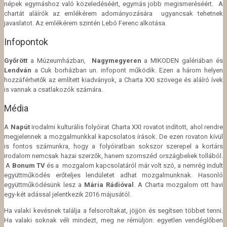
népek egymáshoz való közeledéséért, egymás jobb megismeréséért. A
chartát aláírók az emlékérem adományozására ugyancsak tehetnek
javaslatot. Az emlékérem szintén Lebó Ferenc alkotása.
Infopontok
Győrött
a Múzeumházban,
Nagymegyeren
a MIKODEN galériában és
Lendván
a Cuk borházban un. infopont működik. Ezen a három helyen
hozzáférhetők az említett kiadványok, a Charta XXI szövege és aláíró ívek
is vannak a csatlakozók számára.
Média
A
Napút
irodalmi kulturális folyóirat Charta XXI rovatot indított, ahol rendre
megjelennek a mozgalmunkkal kapcsolatos írások. De ezen rovaton kívül
is fontos számunkra, hogy a folyóiratban sokszor szerepel a kortárs
irodalom nemcsak hazai szerzők, hanem szomszéd országbeliek tollából.
A
Bonum TV
és a mozgalom kapcsolatáról már volt szó, a nemrég indult
együttműködés erőteljes lendületet adhat mozgalmunknak. Hasonló
együttműködésünk lesz a
Mária Rádióval
. A Charta mozgalom ott havi
egy-két adással jelentkezik 2016 májusától.
Ha valaki kevésnek találja a felsoroltakat, jöjjön és segítsen többet tenni.
Ha valaki soknak véli mindezt, meg ne rémüljön: egyetlen vendéglőben